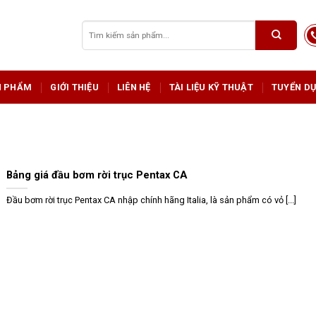
Tìm
kiếm:
N PHẨM
GIỚI THIỆU
LIÊN HỆ
TÀI LIỆU KỸ THUẬT
TUYỂN D
Bảng giá đầu bơm rời trục Pentax CA
Đầu bơm rời trục Pentax CA nhập chính hãng Italia, là sản phẩm có vỏ [...]