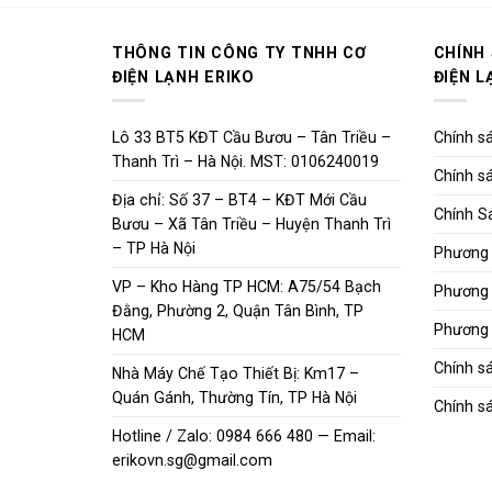
THÔNG TIN CÔNG TY TNHH CƠ
CHÍNH
ĐIỆN LẠNH ERIKO
ĐIỆN L
Lô 33 BT5 KĐT Cầu Bươu – Tân Triều –
Chính sá
Thanh Trì – Hà Nội. MST: 0106240019
Chính sá
Địa chỉ: Số 37 – BT4 – KĐT Mới Cầu
Chính S
Bươu – Xã Tân Triều – Huyện Thanh Trì
– TP Hà Nội
Phương 
VP – Kho Hàng TP HCM: A75/54 Bạch
Phương 
Đằng, Phường 2, Quận Tân Bình, TP
Phương 
HCM
Chính s
Nhà Máy Chế Tạo Thiết Bị: Km17 –
Quán Gánh, Thường Tín, TP Hà Nội
Chính sá
Hotline / Zalo: 0984 666 480 — Email:
erikovn.sg@gmail.com