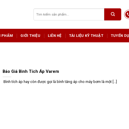
Tìm
kiếm:
N PHẨM
GIỚI THIỆU
LIÊN HỆ
TÀI LIỆU KỸ THUẬT
TUYỂN D
Báo Giá Bình Tích Áp Varem
Bình tích áp hay còn được gọi là bình tăng áp cho máy bơm là một [...]