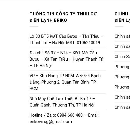
THÔNG TIN CÔNG TY TNHH CƠ
CHÍNH
ĐIỆN LẠNH ERIKO
ĐIỆN L
Lô 33 BT5 KĐT Cầu Bươu – Tân Triều –
Chính sá
Thanh Trì – Hà Nội. MST: 0106240019
Chính sá
Địa chỉ: Số 37 – BT4 – KĐT Mới Cầu
Chính S
Bươu – Xã Tân Triều – Huyện Thanh Trì
– TP Hà Nội
Phương 
VP – Kho Hàng TP HCM: A75/54 Bạch
Phương 
Đằng, Phường 2, Quận Tân Bình, TP
Phương 
HCM
Chính s
Nhà Máy Chế Tạo Thiết Bị: Km17 –
Quán Gánh, Thường Tín, TP Hà Nội
Chính sá
Hotline / Zalo: 0984 666 480 — Email:
erikovn.sg@gmail.com