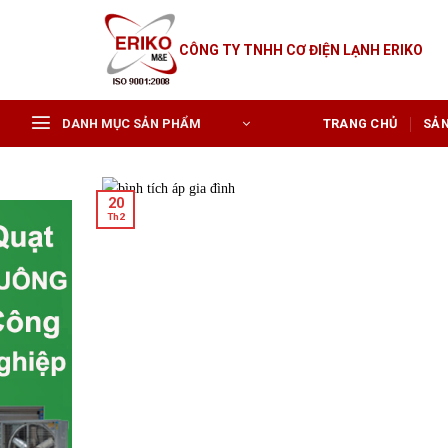
Skip
to
CÔNG TY TNHH CƠ ĐIỆN LẠNH ERIKO
content
DANH MỤC SẢN PHẨM
TRANG CHỦ
SẢ
20
Th2