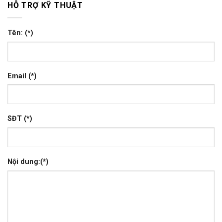
HỖ TRỢ KỸ THUẬT
Tên: (*)
Email (*)
SĐT (*)
Nội dung:(*)