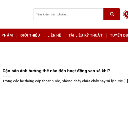
Tìm
kiếm:
N PHẨM
GIỚI THIỆU
LIÊN HỆ
TÀI LIỆU KỸ THUẬT
TUYỂN D
Cặn bẩn ảnh hưởng thế nào đến hoạt động van xả khí?
Trong các hệ thống cấp thoát nước, phòng cháy chữa cháy hay xử lý nước [...