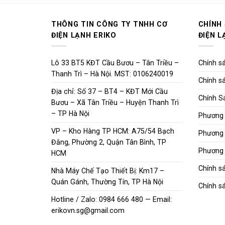
THÔNG TIN CÔNG TY TNHH CƠ
CHÍNH
ĐIỆN LẠNH ERIKO
ĐIỆN L
Lô 33 BT5 KĐT Cầu Bươu – Tân Triều –
Chính sá
Thanh Trì – Hà Nội. MST: 0106240019
Chính sá
Địa chỉ: Số 37 – BT4 – KĐT Mới Cầu
Chính S
Bươu – Xã Tân Triều – Huyện Thanh Trì
– TP Hà Nội
Phương 
VP – Kho Hàng TP HCM: A75/54 Bạch
Phương 
Đằng, Phường 2, Quận Tân Bình, TP
Phương 
HCM
Chính s
Nhà Máy Chế Tạo Thiết Bị: Km17 –
Quán Gánh, Thường Tín, TP Hà Nội
Chính sá
Hotline / Zalo: 0984 666 480 — Email:
erikovn.sg@gmail.com