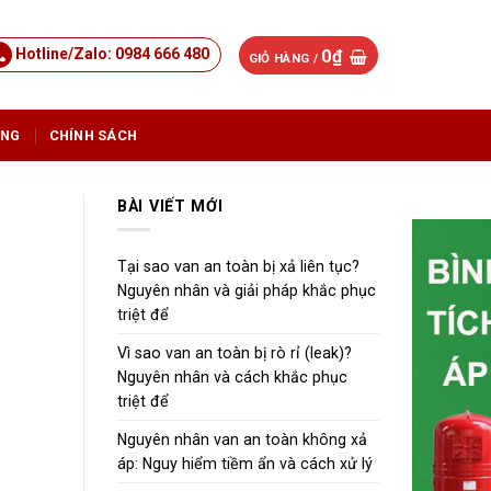
Hotline/Zalo: 0984 666 480
0
₫
GIỎ HÀNG /
ỤNG
CHÍNH SÁCH
BÀI VIẾT MỚI
Tại sao van an toàn bị xả liên tục?
Nguyên nhân và giải pháp khắc phục
]
triệt để
Vì sao van an toàn bị rò rỉ (leak)?
Nguyên nhân và cách khắc phục
triệt để
Nguyên nhân van an toàn không xả
áp: Nguy hiểm tiềm ẩn và cách xử lý