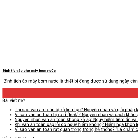
Bình tích áp cho máy bơm nước
Bình tích áp máy bơm nước là thiết bị đang được sử dụng ngày càng 
22
Th9
Bài viết mới
Tại sao van an toàn bị xả liên tục? Nguyên nhân và giải pháp 
Vì sao van an toàn bị rò rỉ (leak)? Nguyên nhân và cách khắc 
Nguyên nhân van an toàn không xả áp: Nguy hiểm tiềm ẩn và 
Khi van an toàn gặp lỗi có nguy hiểm không? Hiểm họa khôn 
Vì sao van an toàn rất quan trọng trong hệ thống? “Lá chắn” 