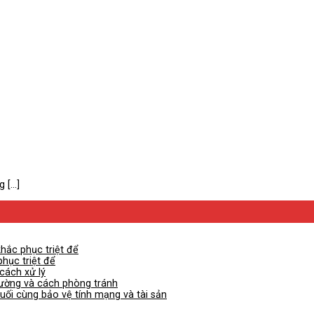
[...]
khắc phục triệt để
phục triệt để
cách xử lý
lường và cách phòng tránh
cuối cùng bảo vệ tính mạng và tài sản