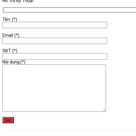
Hỗ Trợ Kỹ Thuật
Tên: (*)
Email (*)
SĐT (*)
Nội dung:(*)