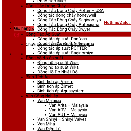
Phao Báo Mức
Công Tắc Dòng Chảy
Công Tắc Dòng Chảy Potter – USA
Công tắc dòng chảy honeywell
Công Tắc Dòng Chảy Saginomiya
Hotline/Zalo:
Công Tắc Dòng Chảy Autosigma
Giỏ hàng /
Công Tắc Dòng Chảy Dwyer
Công Tắc Áp Suất
0
₫
Công tắc áp suất Danfoss
Công Tắc Áp Suất Autosigma
Chưa có sản phẩm trong giỏ hàng.
Công tắc áp suất POTTER
Công tắc áp suất Saginomiya
Đồng hồ đo áp suất
Đồng hồ áp suất Wise
Đồng hồ áp suất Wika
Đồng Hồ Đo Nhiệt Độ
Bình Tích Áp
Bình tích áp Varem
Bình tích áp Zilmet
Bình tích áp Aquasystem
Van Công Nghiệp
Van Malaixia
Van Arita – Malaysia
Van ARV – Malaysia
Van AUT – Malaysia
Van Shinyi – Shinyi Valves
Van Miha
Van Điện Từ