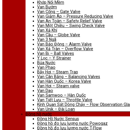
Khớp Nối Mềm
Van Bướm
Van Cổng – Gate Valve
Van Giảm Áp – Pressure Reducing Valve
Van An Toàn – Safety Relief Valve
Van Một Chiều – Swing Check Valve
Van Xả Khí
Van Cầu – Globe Valve
Van 3 Ngã
Van Báo Động – Alarm Valve
Van Xả Tràn – Overflow Valve
Van Bi – Ball Valves
Y Lọc – Y Strainer
Búa Nước
Van Phao
Bẫy Hơi – Steam Trap
Van Cân Bằng – Balancing Valves
Van Hàn Quốc – Korea Valve
Van Hơi – Steam valve
Van Dao
Van Samwoo – Hàn Quốc
Van Tiết Lưu – Throttle Valve
Kính Quan Sát Dòng Chảy – Flow Observation Gla
Van Unik – Đài Loan
Đồng hồ nước
Đồng Hồ Nước Sensus
Đồng hồ đo lưu lượng nước Powogaz
Đồng hồ đo lưu lượng nước T-Flow