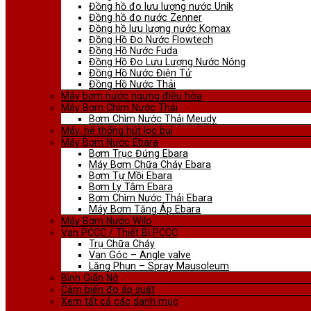
Đồng hồ đo lưu lượng nước Unik
Đồng hồ đo nước Zenner
Đồng hồ lưu lượng nước Komax
Đồng Hồ Đo Nước Flowtech
Đồng Hồ Nước Fuda
Đồng Hồ Đo Lưu Lượng Nước Nóng
Đồng Hồ Nước Điện Tử
Đồng Hồ Nước Thải
Máy bơm nước ngưng điều hòa
Máy Bơm Chìm Nước Thải
Bơm Chìm Nước Thải Meudy
Máy, hệ thống hút lọc bụi
Máy Bơm Nước Ebara
Bơm Trục Đứng Ebara
Máy Bơm Chữa Cháy Ebara
Bơm Tự Mồi Ebara
Bơm Ly Tâm Ebara
Bơm Chìm Nước Thải Ebara
Máy Bơm Tăng Áp Ebara
Máy Bơm Nước Wilo
Van PCCC / Thiết Bị PCCC
Trụ Chữa Cháy
Van Góc – Angle valve
Lăng Phun – Spray Mausoleum
Bình Giãn Nở
Cảm biến đo áp suất
Xem tất cả các danh mục