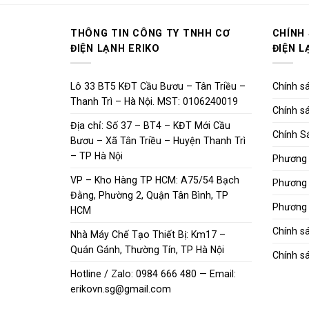
THÔNG TIN CÔNG TY TNHH CƠ
CHÍNH
ĐIỆN LẠNH ERIKO
ĐIỆN L
Lô 33 BT5 KĐT Cầu Bươu – Tân Triều –
Chính sá
Thanh Trì – Hà Nội. MST: 0106240019
Chính sá
Địa chỉ: Số 37 – BT4 – KĐT Mới Cầu
Chính S
Bươu – Xã Tân Triều – Huyện Thanh Trì
– TP Hà Nội
Phương 
VP – Kho Hàng TP HCM: A75/54 Bạch
Phương 
Đằng, Phường 2, Quận Tân Bình, TP
Phương 
HCM
Chính s
Nhà Máy Chế Tạo Thiết Bị: Km17 –
Quán Gánh, Thường Tín, TP Hà Nội
Chính sá
Hotline / Zalo: 0984 666 480 — Email:
erikovn.sg@gmail.com