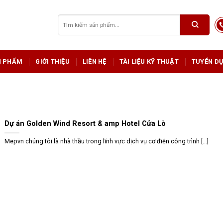
Tìm
kiếm:
N PHẨM
GIỚI THIỆU
LIÊN HỆ
TÀI LIỆU KỸ THUẬT
TUYỂN D
Dự án Golden Wind Resort & amp Hotel Cửa Lò
Mepvn chúng tôi là nhà thầu trong lĩnh vực dịch vụ cơ điện công trình [...]