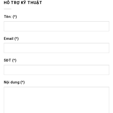
HỖ TRỢ KỸ THUẬT
Tên: (*)
Email (*)
SĐT (*)
Nội dung:(*)