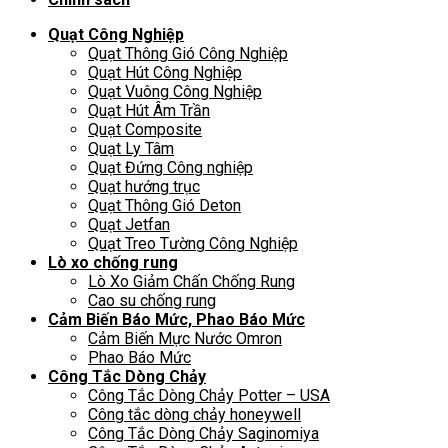
Quạt Công Nghiệp
Quạt Thông Gió Công Nghiệp
Quạt Hút Công Nghiệp
Quạt Vuông Công Nghiệp
Quạt Hút Âm Trần
Quạt Composite
Quạt Ly Tâm
Quạt Đứng Công nghiệp
Quạt hướng trục
Quạt Thông Gió Deton
Quạt Jetfan
Quạt Treo Tường Công Nghiệp
Lò xo chống rung
Lò Xo Giảm Chấn Chống Rung
Cao su chống rung
Cảm Biến Báo Mức, Phao Báo Mức
Cảm Biến Mực Nước Omron
Phao Báo Mức
Công Tắc Dòng Chảy
Công Tắc Dòng Chảy Potter – USA
Công tắc dòng chảy honeywell
Công Tắc Dòng Chảy Saginomiya