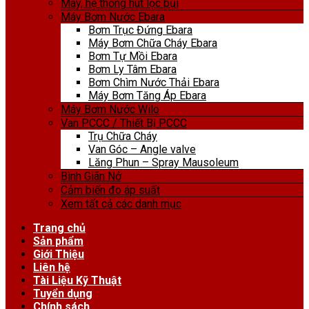
Máy, hệ thống hút lọc bụi
Máy Bơm Nước Ebara
Bơm Trục Đứng Ebara
Máy Bơm Chữa Cháy Ebara
Bơm Tự Mồi Ebara
Bơm Ly Tâm Ebara
Bơm Chìm Nước Thải Ebara
Máy Bơm Tăng Áp Ebara
Máy Bơm Nước Wilo
Van PCCC / Thiết Bị PCCC
Trụ Chữa Cháy
Van Góc – Angle valve
Lăng Phun – Spray Mausoleum
Bình Giãn Nở
Cảm biến đo áp suất
Xem tất cả các danh mục
Trang chủ
Sản phẩm
Giới Thiệu
Liên hệ
Tài Liệu Kỹ Thuật
Tuyển dụng
Chính sách