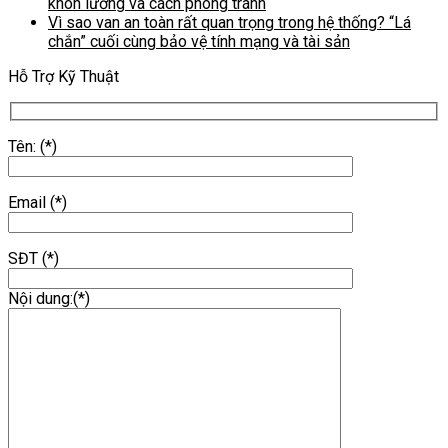
khôn lường và cách phòng tránh
Vì sao van an toàn rất quan trọng trong hệ thống? “Lá
chắn” cuối cùng bảo vệ tính mạng và tài sản
Hỗ Trợ Kỹ Thuật
Tên: (*)
Email (*)
SĐT (*)
Nội dung:(*)