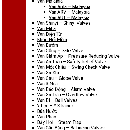
Van Malaixia
Van Arita – Malaysia
Van ARV – Malaysia
Van AUT – Malaysia
Van Shinyi – Shinyi Valves
Van Miha
Van Điện Từ
Khớp Nối Mềm
Van Bướm
Van Cổng – Gate Valve
Van Giảm Áp – Pressure Reducing Valve
Van An Toàn – Safety Relief Valve
Van Một Chiều – Swing Check Valve
Van Xả Khí
Van Cầu – Globe Valve
Van 3 Ngã
Van Báo Động – Alarm Valve
Van Xả Tràn – Overflow Valve
Van Bi – Ball Valves
Y Lọc – Y Strainer
Búa Nước
Van Phao
Bẫy Hơi – Steam Trap
Van Cân Bằng – Balancing Valves