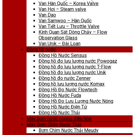
Van Hàn Quốc – Korea Valve
Van Hơi – Steam valve
Van Dao
Van Samwoo – Hàn Quốc
Van Tiết Lưu – Throttle Valve
Kính Quan Sát Dòng Chảy – Flow
Observation Glass
Van Unik – Đài Loan
Đồng hồ nước
Đồng Hồ Nước Sensus
Đồng hồ đo lưu lượng nước Powogaz
Đồng hồ đo lưu lượng nước T-Flow
Đồng hồ đo lưu lượng nước Unik
Đồng hồ đo nước Zenner
Đồng hồ lưu lượng nước Komax
Đồng Hồ Đo Nước Flowtech
Đồng Hồ Nước Fuda
Đồng Hồ Đo Lưu Lượng Nước Nóng
Đồng Hồ Nước Điện Tử
Đồng Hồ Nước Thải
Máy bơm nước ngưng điều hòa
Máy Bơm Chìm Nước Thải
Bơm Chìm Nước Thải Meudy