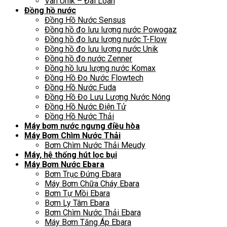
Van Unik – Đài Loan
Đồng hồ nước
Đồng Hồ Nước Sensus
Đồng hồ đo lưu lượng nước Powogaz
Đồng hồ đo lưu lượng nước T-Flow
Đồng hồ đo lưu lượng nước Unik
Đồng hồ đo nước Zenner
Đồng hồ lưu lượng nước Komax
Đồng Hồ Đo Nước Flowtech
Đồng Hồ Nước Fuda
Đồng Hồ Đo Lưu Lượng Nước Nóng
Đồng Hồ Nước Điện Tử
Đồng Hồ Nước Thải
Máy bơm nước ngưng điều hòa
Máy Bơm Chìm Nước Thải
Bơm Chìm Nước Thải Meudy
Máy, hệ thống hút lọc bụi
Máy Bơm Nước Ebara
Bơm Trục Đứng Ebara
Máy Bơm Chữa Cháy Ebara
Bơm Tự Mồi Ebara
Bơm Ly Tâm Ebara
Bơm Chìm Nước Thải Ebara
Máy Bơm Tăng Áp Ebara