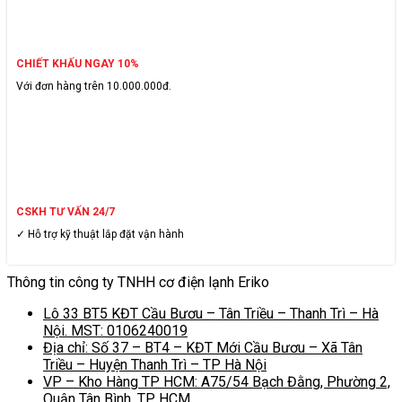
CHIẾT KHẤU NGAY 10%
Với đơn hàng trên 10.000.000đ.
CSKH TƯ VẤN 24/7
✓ Hỗ trợ kỹ thuật lắp đặt vận hành
Thông tin công ty TNHH cơ điện lạnh Eriko
Lô 33 BT5 KĐT Cầu Bươu – Tân Triều – Thanh Trì – Hà
Nội. MST: 0106240019
Địa chỉ: Số 37 – BT4 – KĐT Mới Cầu Bươu – Xã Tân
Triều – Huyện Thanh Trì – TP Hà Nội
VP – Kho Hàng TP HCM: A75/54 Bạch Đằng, Phường 2,
Quận Tân Bình, TP HCM