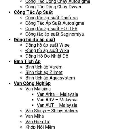
Công Tắc Dòng Chảy Autosigma
Công Tắc Dòng Chảy Dwyer
Công Tắc Áp Suất
Công tắc áp suất Danfoss
Công Tắc Áp Suất Autosigma
Công tắc áp suất POTTER
Công tắc áp suất Saginomiya
Đồng hồ đo áp suất
Đồng hồ áp suất Wise
Đồng hồ áp suất Wika
Đồng Hồ Đo Nhiệt Độ
Bình Tích Áp
Bình tích áp Varem
Bình tích áp Zilmet
Bình tích áp Aquasystem
Van Công Nghiệp
Van Malaixia
Van Arita – Malaysia
Van ARV – Malaysia
Van AUT – Malaysia
Van Shinyi – Shinyi Valves
Van Miha
Van Điện Từ
Khớp Nối Mềm