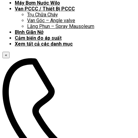
Máy Bơm Nước Wilo
Van PCCC / Thiết Bị PCCC
Trụ Chữa Cháy
Van Góc – Angle valve
Lăng Phun – Spray Mausoleum
Bình Giãn Nở
Cảm biến đo áp suất
Xem tất cả các danh mục
«