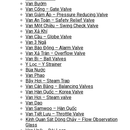
Van Bướm
Van Cổng – Gate Valve
Van Giảm Áp – Pressure Reducing Valve
Van An Toàn – Safety Relief Valve
Van Một Chiều – Swing Check Valve
Van Xả Khí
Van Cầu – Globe Valve
Van 3 Ngã
Van Báo Động – Alarm Valve
Van Xả Tràn – Overflow Valve
Van Bi – Ball Valves
Y Lọc – Y Strainer
Búa Nước
Van Phao
Bẫy Hơi – Steam Trap
Van Cân Bằng – Balancing Valves
Van Hàn Quốc – Korea Valve
Van Hơi – Steam valve
Van Dao
Van Samwoo – Hàn Quốc
Van Tiết Lưu – Throttle Valve
Kính Quan Sát Dòng Chảy – Flow Observation
Glass