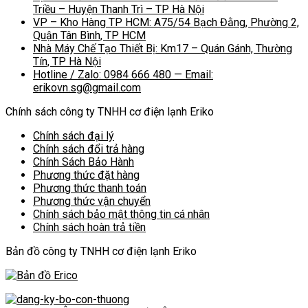
Triều – Huyện Thanh Trì – TP Hà Nội
VP – Kho Hàng TP HCM: A75/54 Bạch Đằng, Phường 2,
Quận Tân Bình, TP HCM
Nhà Máy Chế Tạo Thiết Bị: Km17 – Quán Gánh, Thường
Tín, TP Hà Nội
Hotline / Zalo: 0984 666 480 — Email:
erikovn.sg@gmail.com
Chính sách công ty TNHH cơ điện lạnh Eriko
Chính sách đại lý
Chính sách đổi trả hàng
Chính Sách Bảo Hành
Phương thức đặt hàng
Phương thức thanh toán
Phương thức vận chuyển
Chính sách bảo mật thông tin cá nhân
Chính sách hoàn trả tiền
Bản đồ công ty TNHH cơ điện lạnh Eriko