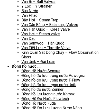
Van Bi – Ball Valves
Y Lọc – Y Strainer
Búa Nước
Van Phao
Bẫy Hơi – Steam Trap
Van Cân Bằng – Balancing Valves
Van Hàn Quốc – Korea Valve
Van Hơi – Steam valve
Van Dao
Van Samwoo – Hàn Quốc
Van Tiết Lưu – Throttle Valve
Kính Quan Sát Dòng Chảy – Flow Observation
Glass
Van Unik – Đài Loan
Đồng hồ nước
Đồng Hồ Nước Sensus
Đồng hồ đo lưu lượng nước Powogaz
Đồng hồ đo lưu lượng nước T-Flow
Đồng hồ đo lưu lượng nước Unik
Đồng hồ đo nước Zenner
Đồng hồ lưu lượng nước Komax
Đồng Hồ Đo Nước Flowtech
Đồng Hồ Nước Fuda
Đồng Hồ Đo Lưu Lượng Nước Nóng