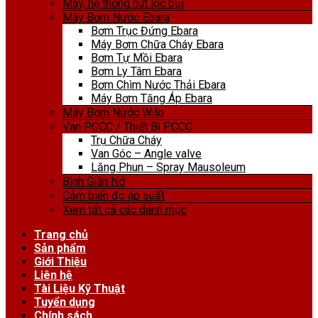
Máy, hệ thống hút lọc bụi
Máy Bơm Nước Ebara
Bơm Trục Đứng Ebara
Máy Bơm Chữa Cháy Ebara
Bơm Tự Mồi Ebara
Bơm Ly Tâm Ebara
Bơm Chìm Nước Thải Ebara
Máy Bơm Tăng Áp Ebara
Máy Bơm Nước Wilo
Van PCCC / Thiết Bị PCCC
Trụ Chữa Cháy
Van Góc – Angle valve
Lăng Phun – Spray Mausoleum
Bình Giãn Nở
Cảm biến đo áp suất
Xem tất cả các danh mục
Trang chủ
Sản phẩm
Giới Thiệu
Liên hệ
Tài Liệu Kỹ Thuật
Tuyển dụng
Chính sách