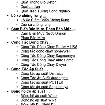
Quạt Thông Gió Deton
Quạt Jetfan
Quạt Treo Tường Công Nghiệp
Lò xo chống rung
Lò Xo Giảm Chấn Chống Rung
Cao su chống rung
Cảm Biến Báo Mức, Phao Báo Mức
Cảm Biến Mực Nước Omron
Phao Báo Mức
Công Tắc Dòng Chảy
Công Tắc Dòng Chảy Potter – USA
Công tắc dòng chảy honeywell
Công Tắc Dòng Chảy Saginomiya
Công Tắc Dòng Chảy Autosigma
Công Tắc Dòng Chảy Dwyer
Công Tắc Áp Suất
Công tắc áp suất Danfoss
Công Tắc Áp Suất Autosigma
Công tắc áp suất POTTER
Công tắc áp suất Saginomiya
Đồng hồ đo áp suất
Đồng hồ áp suất Wise
Đồng hồ áp suất Wika
Đồng Hồ Đo Nhiệt Độ