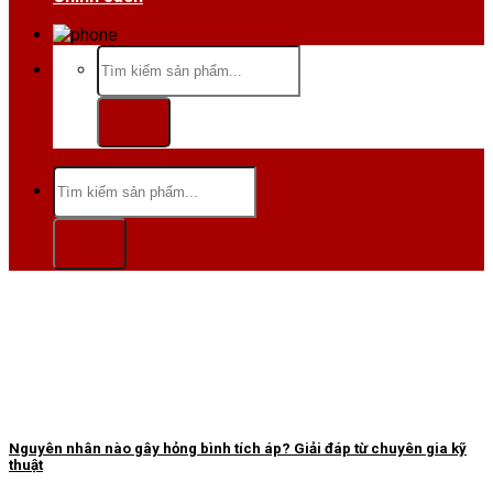
Hotline/Zalo:0984 666 480
Tìm
kiếm:
Tìm
kiếm:
Nguyên nhân nào gây hỏng bình tích áp? Giải đáp từ chuyên gia kỹ
thuật