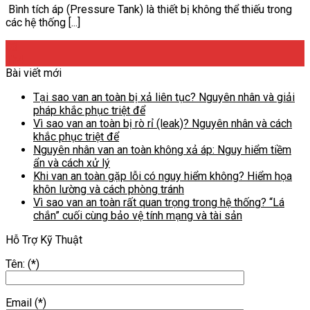
Bình tích áp (Pressure Tank) là thiết bị không thể thiếu trong
các hệ thống [...]
03
Th4
Bài viết mới
Tại sao van an toàn bị xả liên tục? Nguyên nhân và giải
pháp khắc phục triệt để
Vì sao van an toàn bị rò rỉ (leak)? Nguyên nhân và cách
khắc phục triệt để
Nguyên nhân van an toàn không xả áp: Nguy hiểm tiềm
ẩn và cách xử lý
Khi van an toàn gặp lỗi có nguy hiểm không? Hiểm họa
khôn lường và cách phòng tránh
Vì sao van an toàn rất quan trọng trong hệ thống? “Lá
chắn” cuối cùng bảo vệ tính mạng và tài sản
Hỗ Trợ Kỹ Thuật
Tên: (*)
Email (*)