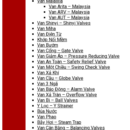
Van Malaixia
Van Arita – Malaysia
Van ARV – Malaysia
Van AUT – Malaysia
Van Shinyi – Shinyi Valves
Van Miha
Van Điện Từ
Khớp Nối Mềm
Van Bướm
Van Cổng – Gate Valve
Van Giảm Áp – Pressure Reducing Valve
Van An Toàn – Safety Relief Valve
Van Một Chiều – Swing Check Valve
Van Xả Khí
Van Cầu – Globe Valve
Van 3 Ngã
Van Báo Động – Alarm Valve
Van Xả Tràn – Overflow Valve
Van Bi – Ball Valves
Y Lọc – Y Strainer
Búa Nước
Van Phao
Bẫy Hơi – Steam Trap
Van Cân Bằng – Balancing Valves