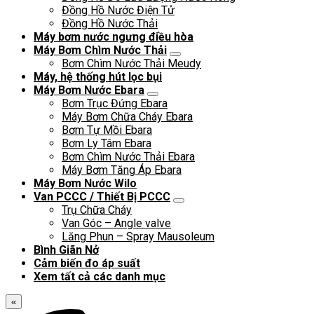
Đồng Hồ Nước Điện Tử
Đồng Hồ Nước Thải
Máy bơm nước ngưng điều hòa
Máy Bơm Chìm Nước Thải
Bơm Chìm Nước Thải Meudy
Máy, hệ thống hút lọc bụi
Máy Bơm Nước Ebara
Bơm Trục Đứng Ebara
Máy Bơm Chữa Cháy Ebara
Bơm Tự Mồi Ebara
Bơm Ly Tâm Ebara
Bơm Chìm Nước Thải Ebara
Máy Bơm Tăng Áp Ebara
Máy Bơm Nước Wilo
Van PCCC / Thiết Bị PCCC
Trụ Chữa Cháy
Van Góc – Angle valve
Lăng Phun – Spray Mausoleum
Bình Giãn Nở
Cảm biến đo áp suất
Xem tất cả các danh mục
«