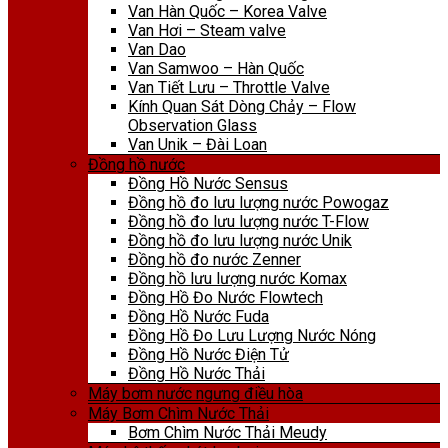
Van Hàn Quốc – Korea Valve
Van Hơi – Steam valve
Van Dao
Van Samwoo – Hàn Quốc
Van Tiết Lưu – Throttle Valve
Kính Quan Sát Dòng Chảy – Flow
Observation Glass
Van Unik – Đài Loan
Đồng hồ nước
Đồng Hồ Nước Sensus
Đồng hồ đo lưu lượng nước Powogaz
Đồng hồ đo lưu lượng nước T-Flow
Đồng hồ đo lưu lượng nước Unik
Đồng hồ đo nước Zenner
Đồng hồ lưu lượng nước Komax
Đồng Hồ Đo Nước Flowtech
Đồng Hồ Nước Fuda
Đồng Hồ Đo Lưu Lượng Nước Nóng
Đồng Hồ Nước Điện Tử
Đồng Hồ Nước Thải
Máy bơm nước ngưng điều hòa
Máy Bơm Chìm Nước Thải
Bơm Chìm Nước Thải Meudy