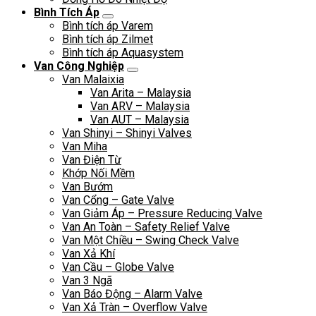
Bình Tích Áp
Bình tích áp Varem
Bình tích áp Zilmet
Bình tích áp Aquasystem
Van Công Nghiệp
Van Malaixia
Van Arita – Malaysia
Van ARV – Malaysia
Van AUT – Malaysia
Van Shinyi – Shinyi Valves
Van Miha
Van Điện Từ
Khớp Nối Mềm
Van Bướm
Van Cổng – Gate Valve
Van Giảm Áp – Pressure Reducing Valve
Van An Toàn – Safety Relief Valve
Van Một Chiều – Swing Check Valve
Van Xả Khí
Van Cầu – Globe Valve
Van 3 Ngã
Van Báo Động – Alarm Valve
Van Xả Tràn – Overflow Valve