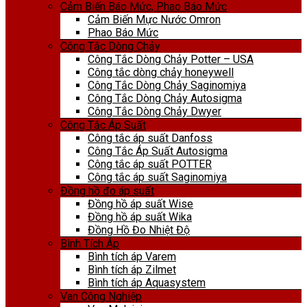
Cảm Biến Báo Mức, Phao Báo Mức
Cảm Biến Mực Nước Omron
Phao Báo Mức
Công Tắc Dòng Chảy
Công Tắc Dòng Chảy Potter – USA
Công tắc dòng chảy honeywell
Công Tắc Dòng Chảy Saginomiya
Công Tắc Dòng Chảy Autosigma
Công Tắc Dòng Chảy Dwyer
Công Tắc Áp Suất
Công tắc áp suất Danfoss
Công Tắc Áp Suất Autosigma
Công tắc áp suất POTTER
Công tắc áp suất Saginomiya
Đồng hồ đo áp suất
Đồng hồ áp suất Wise
Đồng hồ áp suất Wika
Đồng Hồ Đo Nhiệt Độ
Bình Tích Áp
Bình tích áp Varem
Bình tích áp Zilmet
Bình tích áp Aquasystem
Van Công Nghiệp