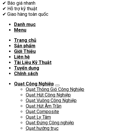
✔
Báo giá nhanh
✔
Hỗ trợ kỹ thuật
✔
Giao hàng toàn quốc
Danh mục
Menu
Trang chủ
Sản phẩm
Giới Thiệu
Liên hệ
Tài Liệu Kỹ Thuật
Tuyển dụng
Chính sách
Quạt Công Nghiệp
Quạt Thông Gió Công Nghiệp
Quạt Hút Công Nghiệp
Quạt Vuông Công Nghiệp
Quạt Hút Âm Trần
Quạt Composite
Quạt Ly Tâm
Quạt Đứng Công nghiệp
Quạt hướng trục