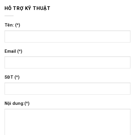
HỖ TRỢ KỸ THUẬT
Tên: (*)
Email (*)
SĐT (*)
Nội dung:(*)