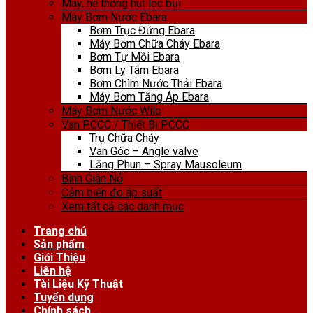
Máy, hệ thống hút lọc bụi
Máy Bơm Nước Ebara
Bơm Trục Đứng Ebara
Máy Bơm Chữa Cháy Ebara
Bơm Tự Mồi Ebara
Bơm Ly Tâm Ebara
Bơm Chìm Nước Thải Ebara
Máy Bơm Tăng Áp Ebara
Máy Bơm Nước Wilo
Van PCCC / Thiết Bị PCCC
Trụ Chữa Cháy
Van Góc – Angle valve
Lăng Phun – Spray Mausoleum
Bình Giãn Nở
Cảm biến đo áp suất
Xem tất cả các danh mục
Trang chủ
Sản phẩm
Giới Thiệu
Liên hệ
Tài Liệu Kỹ Thuật
Tuyển dụng
Chính sách