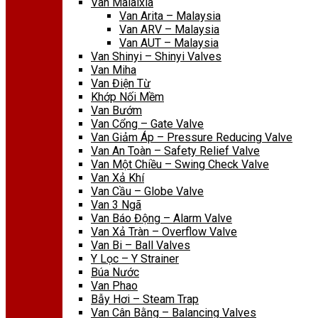
Van Malaixia
Van Arita – Malaysia
Van ARV – Malaysia
Van AUT – Malaysia
Van Shinyi – Shinyi Valves
Van Miha
Van Điện Từ
Khớp Nối Mềm
Van Bướm
Van Cổng – Gate Valve
Van Giảm Áp – Pressure Reducing Valve
Van An Toàn – Safety Relief Valve
Van Một Chiều – Swing Check Valve
Van Xả Khí
Van Cầu – Globe Valve
Van 3 Ngã
Van Báo Động – Alarm Valve
Van Xả Tràn – Overflow Valve
Van Bi – Ball Valves
Y Lọc – Y Strainer
Búa Nước
Van Phao
Bẫy Hơi – Steam Trap
Van Cân Bằng – Balancing Valves