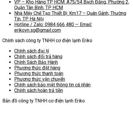
VP – Kho Hàng TP HCM: A75/54 Bạch Đằng, Phường 2,
Quận Tân Bình, TP HCM
Nhà Máy Chế Tạo Thiết Bị: Km17 – Quán Gánh, Thường
Tín, TP Hà Nội
Hotline / Zalo: 0984 666 480 — Email:
erikovn.sg@gmail.com
Chính sách công ty TNHH cơ điện lạnh Eriko
Chính sách đại lý
Chính sách đổi trả hàng
Chính Sách Bảo Hành
Phương thức đặt hàng
Phương thức thanh toán
Phương thức vận chuyển
Chính sách bảo mật thông tin cá nhân
Chính sách hoàn trả tiền
Bản đồ công ty TNHH cơ điện lạnh Eriko