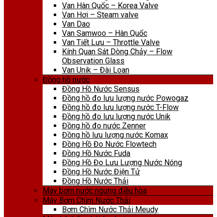
Van Hàn Quốc – Korea Valve
Van Hơi – Steam valve
Van Dao
Van Samwoo – Hàn Quốc
Van Tiết Lưu – Throttle Valve
Kính Quan Sát Dòng Chảy – Flow
Observation Glass
Van Unik – Đài Loan
Đồng hồ nước
Đồng Hồ Nước Sensus
Đồng hồ đo lưu lượng nước Powogaz
Đồng hồ đo lưu lượng nước T-Flow
Đồng hồ đo lưu lượng nước Unik
Đồng hồ đo nước Zenner
Đồng hồ lưu lượng nước Komax
Đồng Hồ Đo Nước Flowtech
Đồng Hồ Nước Fuda
Đồng Hồ Đo Lưu Lượng Nước Nóng
Đồng Hồ Nước Điện Tử
Đồng Hồ Nước Thải
Máy bơm nước ngưng điều hòa
Máy Bơm Chìm Nước Thải
Bơm Chìm Nước Thải Meudy