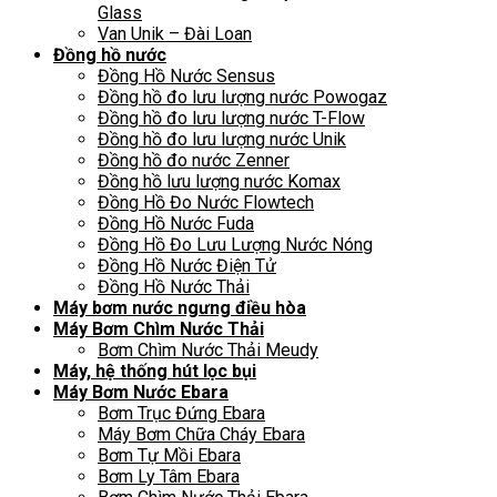
Glass
Van Unik – Đài Loan
Đồng hồ nước
Đồng Hồ Nước Sensus
Đồng hồ đo lưu lượng nước Powogaz
Đồng hồ đo lưu lượng nước T-Flow
Đồng hồ đo lưu lượng nước Unik
Đồng hồ đo nước Zenner
Đồng hồ lưu lượng nước Komax
Đồng Hồ Đo Nước Flowtech
Đồng Hồ Nước Fuda
Đồng Hồ Đo Lưu Lượng Nước Nóng
Đồng Hồ Nước Điện Tử
Đồng Hồ Nước Thải
Máy bơm nước ngưng điều hòa
Máy Bơm Chìm Nước Thải
Bơm Chìm Nước Thải Meudy
Máy, hệ thống hút lọc bụi
Máy Bơm Nước Ebara
Bơm Trục Đứng Ebara
Máy Bơm Chữa Cháy Ebara
Bơm Tự Mồi Ebara
Bơm Ly Tâm Ebara