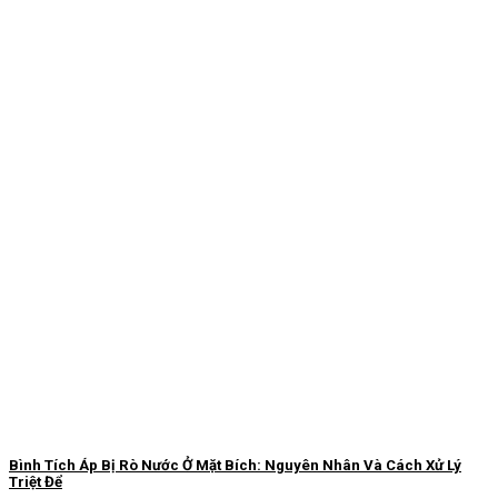
Bình Tích Áp Bị Rò Nước Ở Mặt Bích: Nguyên Nhân Và Cách Xử Lý
Triệt Để