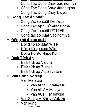
Công Tắc Dòng Chảy Saginomiya
Công Tắc Dòng Chảy Autosigma
Công Tắc Dòng Chảy Dwyer
Công Tắc Áp Suất
Công tắc áp suất Danfoss
Công Tắc Áp Suất Autosigma
Công tắc áp suất POTTER
Công tắc áp suất Saginomiya
Đồng hồ đo áp suất
Đồng hồ áp suất Wise
Đồng hồ áp suất Wika
Đồng Hồ Đo Nhiệt Độ
Bình Tích Áp
Bình tích áp Varem
Bình tích áp Zilmet
Bình tích áp Aquasystem
Van Công Nghiệp
Van Malaixia
Van Arita – Malaysia
Van ARV – Malaysia
Van AUT – Malaysia
Van Shinyi – Shinyi Valves
Van Miha