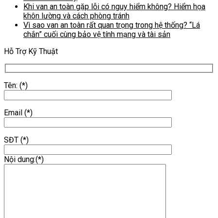
Khi van an toàn gặp lỗi có nguy hiểm không? Hiểm họa
khôn lường và cách phòng tránh
Vì sao van an toàn rất quan trọng trong hệ thống? “Lá
chắn” cuối cùng bảo vệ tính mạng và tài sản
Hỗ Trợ Kỹ Thuật
Tên: (*)
Email (*)
SĐT (*)
Nội dung:(*)