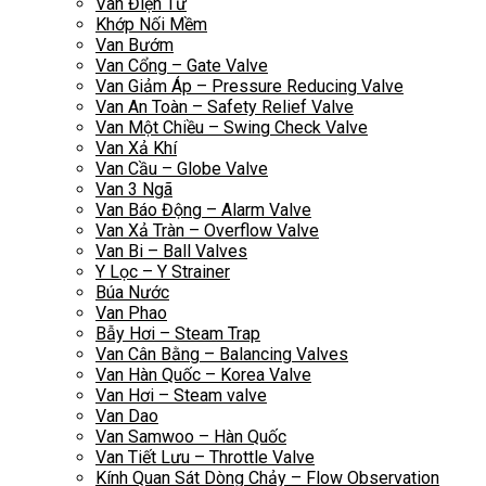
Van Điện Từ
Khớp Nối Mềm
Van Bướm
Van Cổng – Gate Valve
Van Giảm Áp – Pressure Reducing Valve
Van An Toàn – Safety Relief Valve
Van Một Chiều – Swing Check Valve
Van Xả Khí
Van Cầu – Globe Valve
Van 3 Ngã
Van Báo Động – Alarm Valve
Van Xả Tràn – Overflow Valve
Van Bi – Ball Valves
Y Lọc – Y Strainer
Búa Nước
Van Phao
Bẫy Hơi – Steam Trap
Van Cân Bằng – Balancing Valves
Van Hàn Quốc – Korea Valve
Van Hơi – Steam valve
Van Dao
Van Samwoo – Hàn Quốc
Van Tiết Lưu – Throttle Valve
Kính Quan Sát Dòng Chảy – Flow Observation