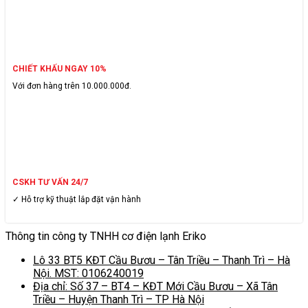
CHIẾT KHẤU NGAY 10%
Với đơn hàng trên 10.000.000đ.
CSKH TƯ VẤN 24/7
✓ Hỗ trợ kỹ thuật lắp đặt vận hành
Thông tin công ty TNHH cơ điện lạnh Eriko
Lô 33 BT5 KĐT Cầu Bươu – Tân Triều – Thanh Trì – Hà
Nội. MST: 0106240019
Địa chỉ: Số 37 – BT4 – KĐT Mới Cầu Bươu – Xã Tân
Triều – Huyện Thanh Trì – TP Hà Nội