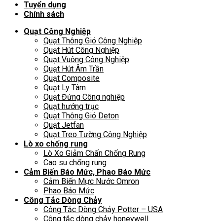
Tuyển dụng
Chính sách
Quạt Công Nghiệp
Quạt Thông Gió Công Nghiệp
Quạt Hút Công Nghiệp
Quạt Vuông Công Nghiệp
Quạt Hút Âm Trần
Quạt Composite
Quạt Ly Tâm
Quạt Đứng Công nghiệp
Quạt hướng trục
Quạt Thông Gió Deton
Quạt Jetfan
Quạt Treo Tường Công Nghiệp
Lò xo chống rung
Lò Xo Giảm Chấn Chống Rung
Cao su chống rung
Cảm Biến Báo Mức, Phao Báo Mức
Cảm Biến Mực Nước Omron
Phao Báo Mức
Công Tắc Dòng Chảy
Công Tắc Dòng Chảy Potter – USA
Công tắc dòng chảy honeywell