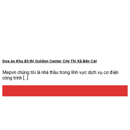
Dựa án Khu đô thị Golden Center City Thị Xã Bến Cát
Mepvn chúng tôi là nhà thầu trong lĩnh vực dịch vụ cơ điện
công trình [...]
20
Th12