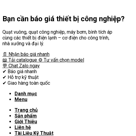
Bạn cần
báo giá thiết bị công nghiệp?
Quạt vuông, quạt công nghiệp, máy bơm, bình tích áp
cùng các thiết bị điện lạnh – cơ điện cho công trình,
nhà xưởng và đại lý.
📄 Nhận báo giá nhanh
📖 Tải catalogue
⚙️ Tư vấn chọn model
💬 Chat Zalo ngay
✔
Báo giá nhanh
✔
Hỗ trợ kỹ thuật
✔
Giao hàng toàn quốc
Danh mục
Menu
Trang chủ
Sản phẩm
Giới Thiệu
Liên hệ
Tài Liệu Kỹ Thuật