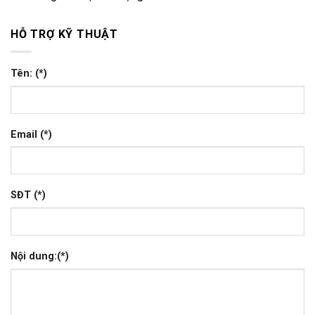
HỖ TRỢ KỸ THUẬT
Tên: (*)
Email (*)
SĐT (*)
Nội dung:(*)