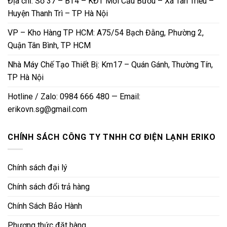
Địa chỉ: Số 37 – BT4 – KĐT Mới Cầu Bươu – Xã Tân Triều –
Huyện Thanh Trì – TP Hà Nội
VP – Kho Hàng TP HCM: A75/54 Bạch Đằng, Phường 2,
Quận Tân Bình, TP HCM
Nhà Máy Chế Tạo Thiết Bị: Km17 – Quán Gánh, Thường Tín,
TP Hà Nội
Hotline / Zalo: 0984 666 480 — Email:
erikovn.sg@gmail.com
CHÍNH SÁCH CÔNG TY TNHH CƠ ĐIỆN LẠNH ERIKO
Chính sách đại lý
Chính sách đổi trả hàng
Chính Sách Bảo Hành
Phương thức đặt hàng