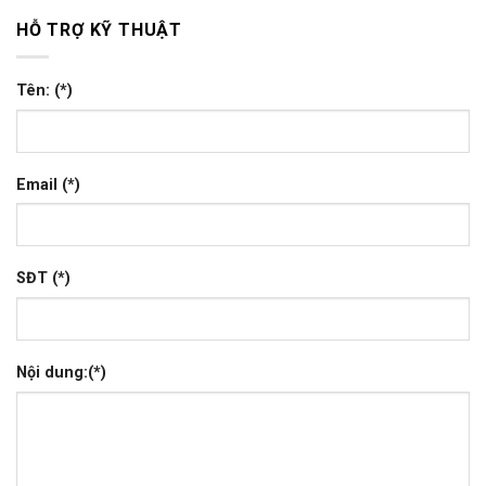
HỖ TRỢ KỸ THUẬT
Tên: (*)
Email (*)
SĐT (*)
Nội dung:(*)