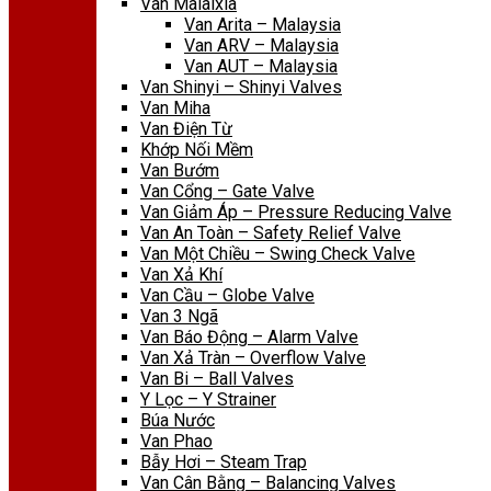
Van Malaixia
Van Arita – Malaysia
Van ARV – Malaysia
Van AUT – Malaysia
Van Shinyi – Shinyi Valves
Van Miha
Van Điện Từ
Khớp Nối Mềm
Van Bướm
Van Cổng – Gate Valve
Van Giảm Áp – Pressure Reducing Valve
Van An Toàn – Safety Relief Valve
Van Một Chiều – Swing Check Valve
Van Xả Khí
Van Cầu – Globe Valve
Van 3 Ngã
Van Báo Động – Alarm Valve
Van Xả Tràn – Overflow Valve
Van Bi – Ball Valves
Y Lọc – Y Strainer
Búa Nước
Van Phao
Bẫy Hơi – Steam Trap
Van Cân Bằng – Balancing Valves