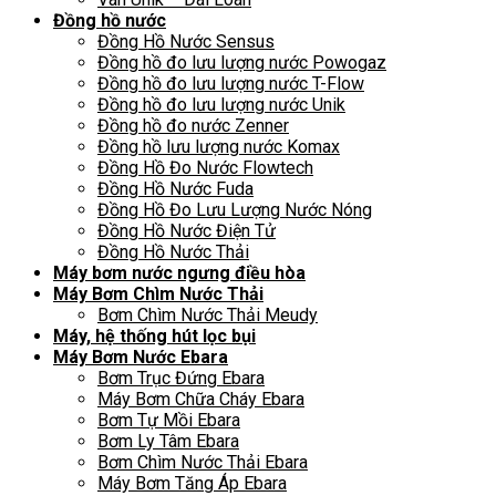
Đồng hồ nước
Đồng Hồ Nước Sensus
Đồng hồ đo lưu lượng nước Powogaz
Đồng hồ đo lưu lượng nước T-Flow
Đồng hồ đo lưu lượng nước Unik
Đồng hồ đo nước Zenner
Đồng hồ lưu lượng nước Komax
Đồng Hồ Đo Nước Flowtech
Đồng Hồ Nước Fuda
Đồng Hồ Đo Lưu Lượng Nước Nóng
Đồng Hồ Nước Điện Tử
Đồng Hồ Nước Thải
Máy bơm nước ngưng điều hòa
Máy Bơm Chìm Nước Thải
Bơm Chìm Nước Thải Meudy
Máy, hệ thống hút lọc bụi
Máy Bơm Nước Ebara
Bơm Trục Đứng Ebara
Máy Bơm Chữa Cháy Ebara
Bơm Tự Mồi Ebara
Bơm Ly Tâm Ebara
Bơm Chìm Nước Thải Ebara
Máy Bơm Tăng Áp Ebara