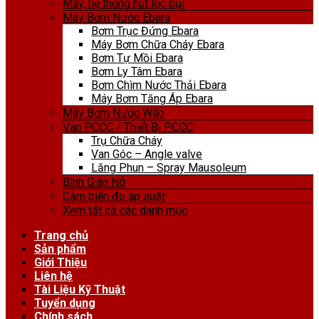
Máy, hệ thống hút lọc bụi
Máy Bơm Nước Ebara
Bơm Trục Đứng Ebara
Máy Bơm Chữa Cháy Ebara
Bơm Tự Mồi Ebara
Bơm Ly Tâm Ebara
Bơm Chìm Nước Thải Ebara
Máy Bơm Tăng Áp Ebara
Máy Bơm Nước Wilo
Van PCCC / Thiết Bị PCCC
Trụ Chữa Cháy
Van Góc – Angle valve
Lăng Phun – Spray Mausoleum
Bình Giãn Nở
Cảm biến đo áp suất
Xem tất cả các danh mục
Trang chủ
Sản phẩm
Giới Thiệu
Liên hệ
Tài Liệu Kỹ Thuật
Tuyển dụng
Chính sách