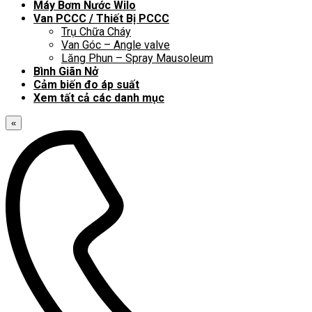
Máy Bơm Nước Wilo
Van PCCC / Thiết Bị PCCC
Trụ Chữa Cháy
Van Góc – Angle valve
Lăng Phun – Spray Mausoleum
Bình Giãn Nở
Cảm biến đo áp suất
Xem tất cả các danh mục
«