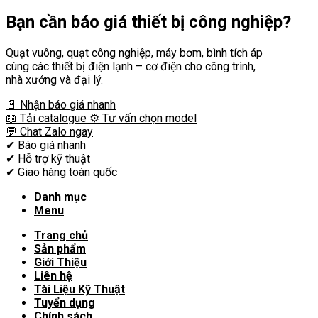
Bạn cần
báo giá thiết bị công nghiệp?
Quạt vuông, quạt công nghiệp, máy bơm, bình tích áp
cùng các thiết bị điện lạnh – cơ điện cho công trình,
nhà xưởng và đại lý.
📄 Nhận báo giá nhanh
📖 Tải catalogue
⚙️ Tư vấn chọn model
💬 Chat Zalo ngay
✔
Báo giá nhanh
✔
Hỗ trợ kỹ thuật
✔
Giao hàng toàn quốc
Danh mục
Menu
Trang chủ
Sản phẩm
Giới Thiệu
Liên hệ
Tài Liệu Kỹ Thuật
Tuyển dụng
Chính sách