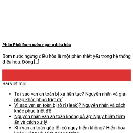
Phân Phối Bơm nước ngưng điều hòa
Bơm nước ngưng điều hòa là một phần thiết yếu trong hệ thống
điều hòa. Đồng [...]
22
Th9
Bài viết mới
Tại sao van an toàn bị xả liên tục? Nguyên nhân và giải
pháp khắc phục triệt để
Vì sao van an toàn bị rò rỉ (leak)? Nguyên nhân và cách
khắc phục triệt để
Nguyên nhân van an toàn không xả áp: Nguy hiểm tiềm
ẩn và cách xử lý
Khi van an toàn gặp lỗi có nguy hiểm không? Hiểm họa