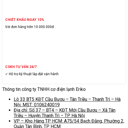
CHIẾT KHẤU NGAY 10%
Với đơn hàng trên 10.000.000đ.
CSKH TƯ VẤN 24/7
✓ Hỗ trợ kỹ thuật lắp đặt vận hành
Thông tin công ty TNHH cơ điện lạnh Eriko
Lô 33 BT5 KĐT Cầu Bươu – Tân Triều – Thanh Trì – Hà
Nội. MST: 0106240019
Địa chỉ: Số 37 – BT4 – KĐT Mới Cầu Bươu – Xã Tân
Triều – Huyện Thanh Trì – TP Hà Nội
VP – Kho Hàng TP HCM: A75/54 Bạch Đằng, Phường 2,
Quận Tân Bình, TP HCM