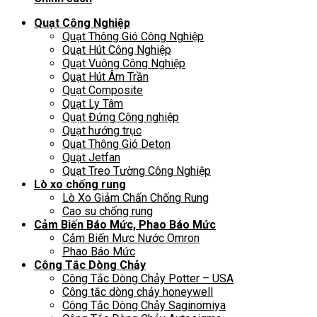
Quạt Công Nghiệp
Quạt Thông Gió Công Nghiệp
Quạt Hút Công Nghiệp
Quạt Vuông Công Nghiệp
Quạt Hút Âm Trần
Quạt Composite
Quạt Ly Tâm
Quạt Đứng Công nghiệp
Quạt hướng trục
Quạt Thông Gió Deton
Quạt Jetfan
Quạt Treo Tường Công Nghiệp
Lò xo chống rung
Lò Xo Giảm Chấn Chống Rung
Cao su chống rung
Cảm Biến Báo Mức, Phao Báo Mức
Cảm Biến Mực Nước Omron
Phao Báo Mức
Công Tắc Dòng Chảy
Công Tắc Dòng Chảy Potter – USA
Công tắc dòng chảy honeywell
Công Tắc Dòng Chảy Saginomiya