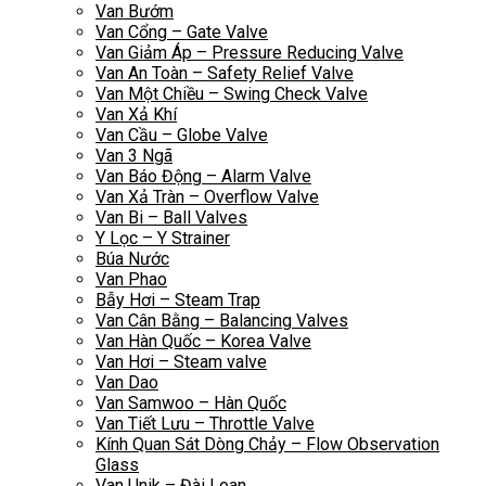
Van Bướm
Van Cổng – Gate Valve
Van Giảm Áp – Pressure Reducing Valve
Van An Toàn – Safety Relief Valve
Van Một Chiều – Swing Check Valve
Van Xả Khí
Van Cầu – Globe Valve
Van 3 Ngã
Van Báo Động – Alarm Valve
Van Xả Tràn – Overflow Valve
Van Bi – Ball Valves
Y Lọc – Y Strainer
Búa Nước
Van Phao
Bẫy Hơi – Steam Trap
Van Cân Bằng – Balancing Valves
Van Hàn Quốc – Korea Valve
Van Hơi – Steam valve
Van Dao
Van Samwoo – Hàn Quốc
Van Tiết Lưu – Throttle Valve
Kính Quan Sát Dòng Chảy – Flow Observation
Glass
Van Unik – Đài Loan