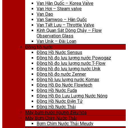
Van Hàn Quốc – Korea Valve
Van Hơi – Steam valve
Van Dao
Van Samwoo – Hàn Quốc
Van Tiết Lưu – Throttle Valve
Kính Quan Sát Dòng Chảy – Flow
Observation Glass
Van Unik – Đài Loan
Đồng hồ nước
Đồng Hồ Nước Sensus
Đồng hồ đo lưu lượng nước Powogaz
Đồng hồ đo lưu lượng nước T-Flow
Đồng hồ đo lưu lượng nước Unik
Đồng hồ đo nước Zenner
Đồng hồ lưu lượng nước Komax
Đồng Hồ Đo Nước Flowtech
Đồng Hồ Nước Fuda
Đồng Hồ Đo Lưu Lượng Nước Nóng
Đồng Hồ Nước Điện Tử
Đồng Hồ Nước Thải
Máy bơm nước ngưng điều hòa
Máy Bơm Chìm Nước Thải
Bơm Chìm Nước Thải Meudy