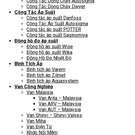
Công Tắc Dòng Chảy Autosigma
Công Tắc Dòng Chảy Dwyer
Công Tắc Áp Suất
Công tắc áp suất Danfoss
Công Tắc Áp Suất Autosigma
Công tắc áp suất POTTER
Công tắc áp suất Saginomiya
Đồng hồ đo áp suất
Đồng hồ áp suất Wise
Đồng hồ áp suất Wika
Đồng Hồ Đo Nhiệt Độ
Bình Tích Áp
Bình tích áp Varem
Bình tích áp Zilmet
Bình tích áp Aquasystem
Van Công Nghiệp
Van Malaixia
Van Arita – Malaysia
Van ARV – Malaysia
Van AUT – Malaysia
Van Shinyi – Shinyi Valves
Van Miha
Van Điện Từ
Khớp Nối Mềm