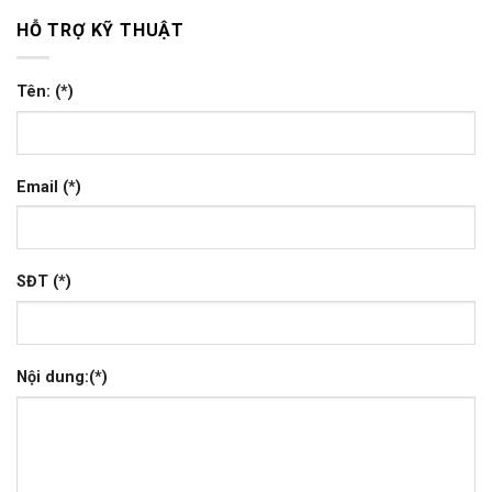
HỖ TRỢ KỸ THUẬT
Tên: (*)
Email (*)
SĐT (*)
Nội dung:(*)