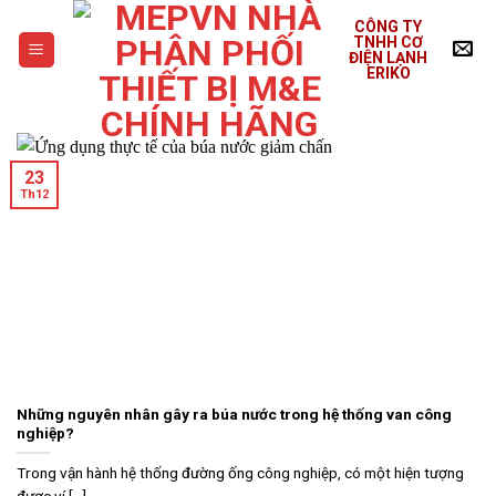
Skip
CÔNG TY
to
TNHH CƠ
ĐIỆN LẠNH
content
ERIKO
23
Th12
Những nguyên nhân gây ra búa nước trong hệ thống van công
nghiệp?
Trong vận hành hệ thống đường ống công nghiệp, có một hiện tượng