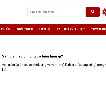
Tìm
kiếm:
N PHẨM
GIỚI THIỆU
LIÊN HỆ
TÀI LIỆU KỸ THUẬT
TUYỂN D
Van giảm áp bị hỏng có biểu hiện gì?
Van giảm áp (Pressure Reducing Valve – PRV) là thiết bị “xương sống” trong 
[...]