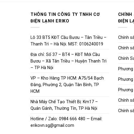
THÔNG TIN CÔNG TY TNHH CƠ
CHÍNH
ĐIỆN LẠNH ERIKO
ĐIỆN L
Lô 33 BT5 KĐT Cầu Bươu – Tân Triều –
Chính sá
Thanh Trì – Hà Nội. MST: 0106240019
Chính sá
Địa chỉ: Số 37 – BT4 – KĐT Mới Cầu
Chính S
Bươu – Xã Tân Triều – Huyện Thanh Trì
– TP Hà Nội
Phương 
VP – Kho Hàng TP HCM: A75/54 Bạch
Phương 
Đằng, Phường 2, Quận Tân Bình, TP
Phương 
HCM
Chính s
Nhà Máy Chế Tạo Thiết Bị: Km17 –
Quán Gánh, Thường Tín, TP Hà Nội
Chính sá
Hotline / Zalo: 0984 666 480 — Email:
erikovn.sg@gmail.com