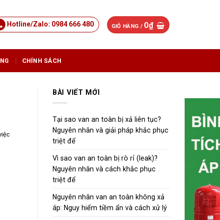
Hotline/Zalo: 0984 666 480
0
₫
GIỎ HÀNG /
ỤNG
CHÍNH SÁCH
BÀI VIẾT MỚI
Tại sao van an toàn bị xả liên tục?
Nguyên nhân và giải pháp khắc phục
việc
triệt để
Vì sao van an toàn bị rò rỉ (leak)?
Nguyên nhân và cách khắc phục
triệt để
Nguyên nhân van an toàn không xả
áp: Nguy hiểm tiềm ẩn và cách xử lý