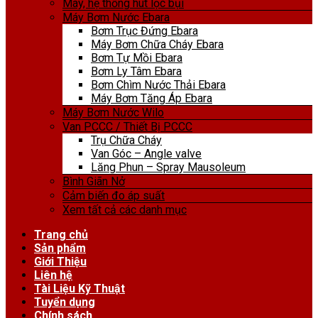
Máy, hệ thống hút lọc bụi
Máy Bơm Nước Ebara
Bơm Trục Đứng Ebara
Máy Bơm Chữa Cháy Ebara
Bơm Tự Mồi Ebara
Bơm Ly Tâm Ebara
Bơm Chìm Nước Thải Ebara
Máy Bơm Tăng Áp Ebara
Máy Bơm Nước Wilo
Van PCCC / Thiết Bị PCCC
Trụ Chữa Cháy
Van Góc – Angle valve
Lăng Phun – Spray Mausoleum
Bình Giãn Nở
Cảm biến đo áp suất
Xem tất cả các danh mục
Trang chủ
Sản phẩm
Giới Thiệu
Liên hệ
Tài Liệu Kỹ Thuật
Tuyển dụng
Chính sách