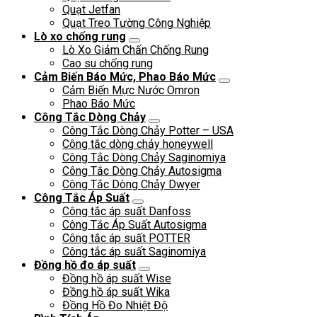
Quạt Jetfan
Quạt Treo Tường Công Nghiệp
Lò xo chống rung
Lò Xo Giảm Chấn Chống Rung
Cao su chống rung
Cảm Biến Báo Mức, Phao Báo Mức
Cảm Biến Mực Nước Omron
Phao Báo Mức
Công Tắc Dòng Chảy
Công Tắc Dòng Chảy Potter – USA
Công tắc dòng chảy honeywell
Công Tắc Dòng Chảy Saginomiya
Công Tắc Dòng Chảy Autosigma
Công Tắc Dòng Chảy Dwyer
Công Tắc Áp Suất
Công tắc áp suất Danfoss
Công Tắc Áp Suất Autosigma
Công tắc áp suất POTTER
Công tắc áp suất Saginomiya
Đồng hồ đo áp suất
Đồng hồ áp suất Wise
Đồng hồ áp suất Wika
Đồng Hồ Đo Nhiệt Độ