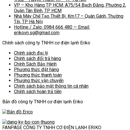
VP – Kho Hàng TP HCM: A75/54 Bạch Đằng, Phường 2,
Quận Tân Bình, TP HCM
Nhà Máy Chế Tạo Thiết Bị: Km17 – Quán Gánh, Thường
Tín, TP Hà Nội
Hotline / Zalo: 0984 666 480 — Email:
erikovn.sg@gmail.com
Chính sách công ty TNHH cơ điện lạnh Eriko
Chính sách đại lý
Chính sách đổi trả hàng
Chính Sách Bảo Hành
Phương thức đặt hàng
Phương thức thanh toán
Phương thức vận chuyển
Chính sách bảo mật thông tin cá nhân
Chính sách hoàn trả tiền
Bản đồ công ty TNHH cơ điện lạnh Eriko
FANPAGE CÔNG TY TNHH CƠ ĐIỆN LẠNH ERIKO