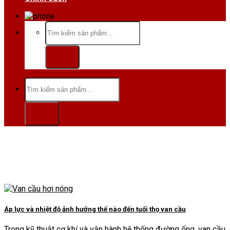
Hotline/Zalo:0984 666 480
Tìm
kiếm:
Tìm
kiếm:
Áp lực và nhiệt độ ảnh hưởng thế nào đến tuổi thọ van cầu
Trong kỹ thuật cơ khí và vận hành hệ thống đường ống, van cầu