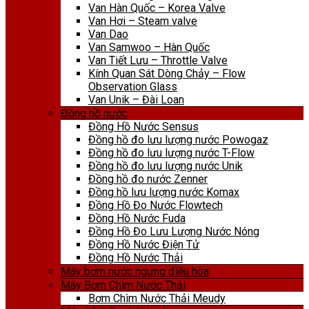
Van Hàn Quốc – Korea Valve
Van Hơi – Steam valve
Van Dao
Van Samwoo – Hàn Quốc
Van Tiết Lưu – Throttle Valve
Kính Quan Sát Dòng Chảy – Flow
Observation Glass
Van Unik – Đài Loan
Đồng hồ nước
Đồng Hồ Nước Sensus
Đồng hồ đo lưu lượng nước Powogaz
Đồng hồ đo lưu lượng nước T-Flow
Đồng hồ đo lưu lượng nước Unik
Đồng hồ đo nước Zenner
Đồng hồ lưu lượng nước Komax
Đồng Hồ Đo Nước Flowtech
Đồng Hồ Nước Fuda
Đồng Hồ Đo Lưu Lượng Nước Nóng
Đồng Hồ Nước Điện Tử
Đồng Hồ Nước Thải
Máy bơm nước ngưng điều hòa
Máy Bơm Chìm Nước Thải
Bơm Chìm Nước Thải Meudy