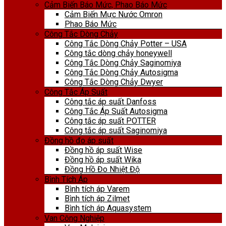
Cảm Biến Báo Mức, Phao Báo Mức
Cảm Biến Mực Nước Omron
Phao Báo Mức
Công Tắc Dòng Chảy
Công Tắc Dòng Chảy Potter – USA
Công tắc dòng chảy honeywell
Công Tắc Dòng Chảy Saginomiya
Công Tắc Dòng Chảy Autosigma
Công Tắc Dòng Chảy Dwyer
Công Tắc Áp Suất
Công tắc áp suất Danfoss
Công Tắc Áp Suất Autosigma
Công tắc áp suất POTTER
Công tắc áp suất Saginomiya
Đồng hồ đo áp suất
Đồng hồ áp suất Wise
Đồng hồ áp suất Wika
Đồng Hồ Đo Nhiệt Độ
Bình Tích Áp
Bình tích áp Varem
Bình tích áp Zilmet
Bình tích áp Aquasystem
Van Công Nghiệp