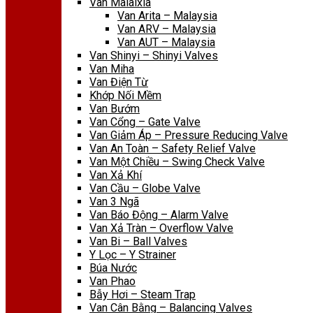
Van Malaixia
Van Arita – Malaysia
Van ARV – Malaysia
Van AUT – Malaysia
Van Shinyi – Shinyi Valves
Van Miha
Van Điện Từ
Khớp Nối Mềm
Van Bướm
Van Cổng – Gate Valve
Van Giảm Áp – Pressure Reducing Valve
Van An Toàn – Safety Relief Valve
Van Một Chiều – Swing Check Valve
Van Xả Khí
Van Cầu – Globe Valve
Van 3 Ngã
Van Báo Động – Alarm Valve
Van Xả Tràn – Overflow Valve
Van Bi – Ball Valves
Y Lọc – Y Strainer
Búa Nước
Van Phao
Bẫy Hơi – Steam Trap
Van Cân Bằng – Balancing Valves