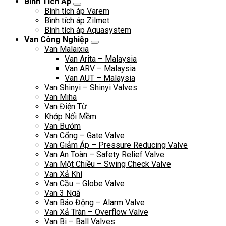
Bình Tích Áp
Bình tích áp Varem
Bình tích áp Zilmet
Bình tích áp Aquasystem
Van Công Nghiệp
Van Malaixia
Van Arita – Malaysia
Van ARV – Malaysia
Van AUT – Malaysia
Van Shinyi – Shinyi Valves
Van Miha
Van Điện Từ
Khớp Nối Mềm
Van Bướm
Van Cổng – Gate Valve
Van Giảm Áp – Pressure Reducing Valve
Van An Toàn – Safety Relief Valve
Van Một Chiều – Swing Check Valve
Van Xả Khí
Van Cầu – Globe Valve
Van 3 Ngã
Van Báo Động – Alarm Valve
Van Xả Tràn – Overflow Valve
Van Bi – Ball Valves