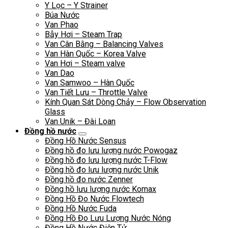
Y Lọc – Y Strainer
Búa Nước
Van Phao
Bẫy Hơi – Steam Trap
Van Cân Bằng – Balancing Valves
Van Hàn Quốc – Korea Valve
Van Hơi – Steam valve
Van Dao
Van Samwoo – Hàn Quốc
Van Tiết Lưu – Throttle Valve
Kính Quan Sát Dòng Chảy – Flow Observation
Glass
Van Unik – Đài Loan
Đồng hồ nước
Đồng Hồ Nước Sensus
Đồng hồ đo lưu lượng nước Powogaz
Đồng hồ đo lưu lượng nước T-Flow
Đồng hồ đo lưu lượng nước Unik
Đồng hồ đo nước Zenner
Đồng hồ lưu lượng nước Komax
Đồng Hồ Đo Nước Flowtech
Đồng Hồ Nước Fuda
Đồng Hồ Đo Lưu Lượng Nước Nóng
Đồng Hồ Nước Điện Tử