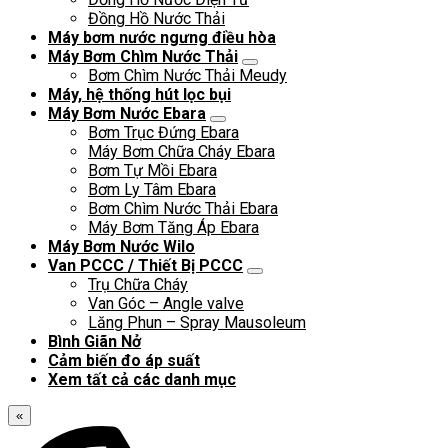
Đồng Hồ Nước Thải
Máy bơm nước ngưng điều hòa
Máy Bơm Chìm Nước Thải
Bơm Chìm Nước Thải Meudy
Máy, hệ thống hút lọc bụi
Máy Bơm Nước Ebara
Bơm Trục Đứng Ebara
Máy Bơm Chữa Cháy Ebara
Bơm Tự Mồi Ebara
Bơm Ly Tâm Ebara
Bơm Chìm Nước Thải Ebara
Máy Bơm Tăng Áp Ebara
Máy Bơm Nước Wilo
Van PCCC / Thiết Bị PCCC
Trụ Chữa Cháy
Van Góc – Angle valve
Lăng Phun – Spray Mausoleum
Bình Giãn Nở
Cảm biến đo áp suất
Xem tất cả các danh mục
«