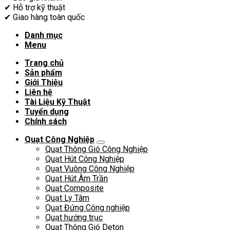
✔
Hỗ trợ kỹ thuật
✔
Giao hàng toàn quốc
Danh mục
Menu
Trang chủ
Sản phẩm
Giới Thiệu
Liên hệ
Tài Liệu Kỹ Thuật
Tuyển dụng
Chính sách
Quạt Công Nghiệp
Quạt Thông Gió Công Nghiệp
Quạt Hút Công Nghiệp
Quạt Vuông Công Nghiệp
Quạt Hút Âm Trần
Quạt Composite
Quạt Ly Tâm
Quạt Đứng Công nghiệp
Quạt hướng trục
Quạt Thông Gió Deton