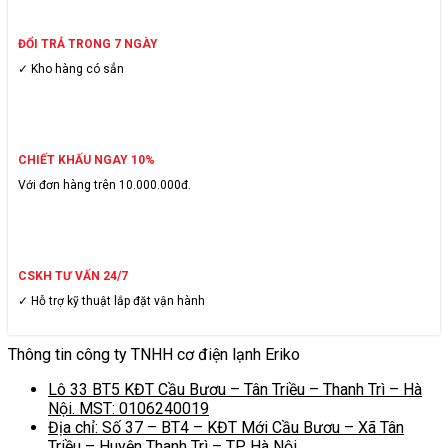
ĐỔI TRẢ TRONG 7 NGÀY
✓ Kho hàng có sẳn
CHIẾT KHẤU NGAY 10%
Với đơn hàng trên 10.000.000đ.
CSKH TƯ VẤN 24/7
✓ Hỗ trợ kỹ thuật lắp đặt vận hành
Thông tin công ty TNHH cơ điện lạnh Eriko
Lô 33 BT5 KĐT Cầu Bươu – Tân Triều – Thanh Trì – Hà
Nội. MST: 0106240019
Địa chỉ: Số 37 – BT4 – KĐT Mới Cầu Bươu – Xã Tân
Triều – Huyện Thanh Trì – TP Hà Nội