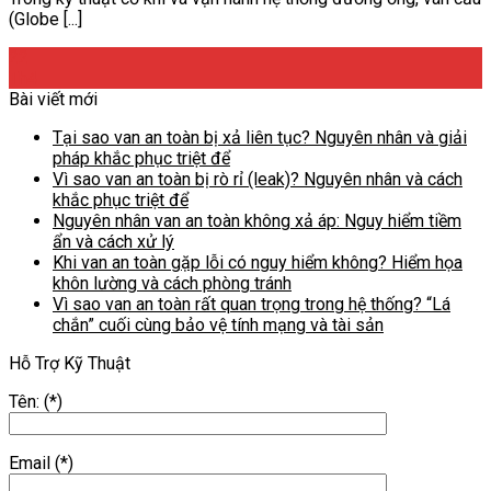
(Globe [...]
22
Th4
Bài viết mới
Tại sao van an toàn bị xả liên tục? Nguyên nhân và giải
pháp khắc phục triệt để
Vì sao van an toàn bị rò rỉ (leak)? Nguyên nhân và cách
khắc phục triệt để
Nguyên nhân van an toàn không xả áp: Nguy hiểm tiềm
ẩn và cách xử lý
Khi van an toàn gặp lỗi có nguy hiểm không? Hiểm họa
khôn lường và cách phòng tránh
Vì sao van an toàn rất quan trọng trong hệ thống? “Lá
chắn” cuối cùng bảo vệ tính mạng và tài sản
Hỗ Trợ Kỹ Thuật
Tên: (*)
Email (*)