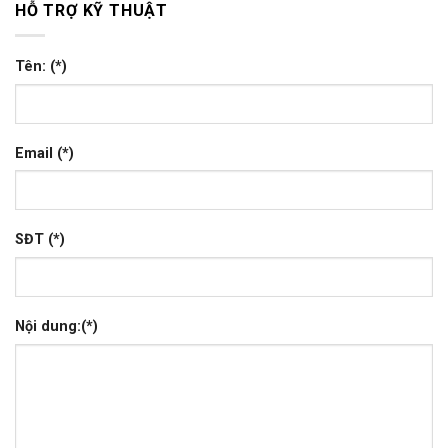
HỖ TRỢ KỸ THUẬT
Tên: (*)
Email (*)
SĐT (*)
Nội dung:(*)