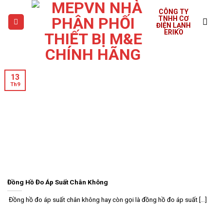
Skip
CÔNG TY
to
TNHH CƠ
ĐIỆN LẠNH
content
ERIKO
13
Th9
Đồng Hồ Đo Áp Suất Chân Không
Đồng hồ đo áp suất chân không hay còn gọi là đồng hồ đo áp suất [...]