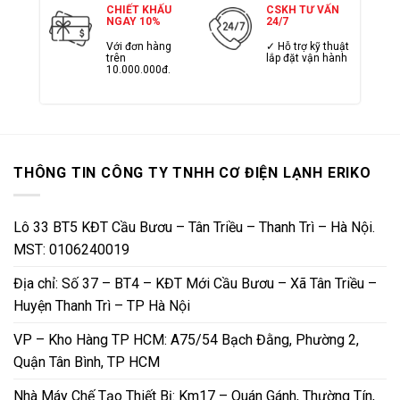
CHIẾT KHẤU
CSKH TƯ VẤN
NGAY 10%
24/7
Với đơn hàng
✓ Hỗ trợ kỹ thuật
trên
lắp đặt vận hành
10.000.000đ.
THÔNG TIN CÔNG TY TNHH CƠ ĐIỆN LẠNH ERIKO
Lô 33 BT5 KĐT Cầu Bươu – Tân Triều – Thanh Trì – Hà Nội.
MST: 0106240019
Địa chỉ: Số 37 – BT4 – KĐT Mới Cầu Bươu – Xã Tân Triều –
Huyện Thanh Trì – TP Hà Nội
VP – Kho Hàng TP HCM: A75/54 Bạch Đằng, Phường 2,
Quận Tân Bình, TP HCM
Nhà Máy Chế Tạo Thiết Bị: Km17 – Quán Gánh, Thường Tín,