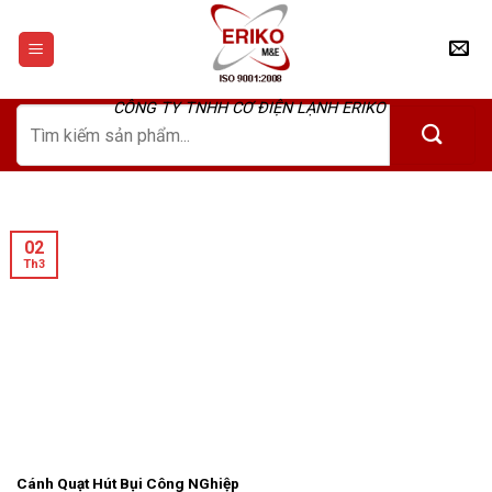
Skip
to
content
CÔNG TY TNHH CƠ ĐIỆN LẠNH ERIKO
Tìm
kiếm:
02
Th3
Cánh Quạt Hút Bụi Công NGhiệp