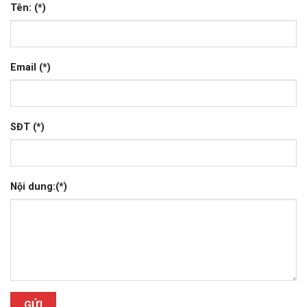
Tên: (*)
Email (*)
SĐT (*)
Nội dung:(*)