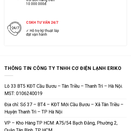
Với đơn hàng trên
10.000.000đ.
CSKH TƯ VẤN 24/7
✓ Hỗ trợ kỹ thuật lắp
đặt vận hành
THÔNG TIN CÔNG TY TNHH CƠ ĐIỆN LẠNH ERIKO
Lô 33 BT5 KĐT Cầu Bươu – Tân Triều – Thanh Trì – Hà Nội.
MST: 0106240019
Địa chỉ: Số 37 – BT4 – KĐT Mới Cầu Bươu – Xã Tân Triều –
Huyện Thanh Trì – TP Hà Nội
VP – Kho Hàng TP HCM: A75/54 Bạch Đằng, Phường 2,
Quận Tân Bình, TP HCM