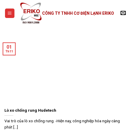
Skip
to
CÔNG TY TNHH CƠ ĐIỆN LẠNH ERIKO
content
01
Th11
Lò xo chống rung Hudetech
Vai trò của lò xo chống rung. -Hiện nay, công nghiệp hóa ngày càng
phát [...]