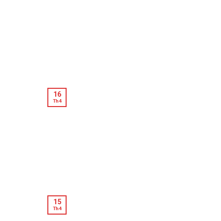
16
Th4
15
Th4