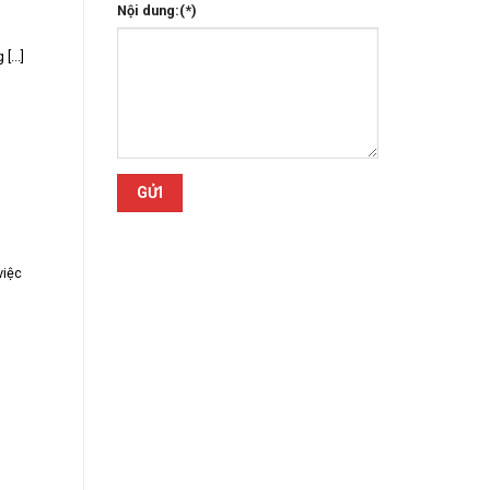
Nội dung:(*)
[...]
việc