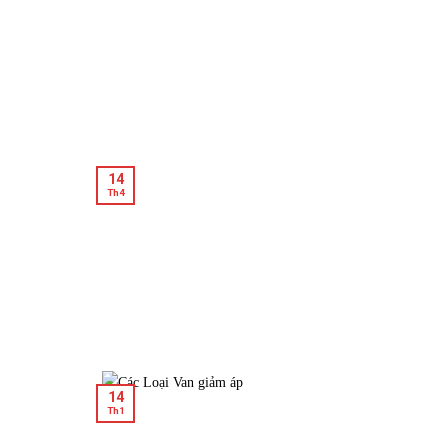
14
Th4
14
Th1