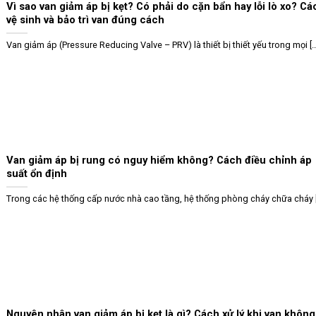
Vì sao van giảm áp bị kẹt? Có phải do cặn bẩn hay lỗi lò xo? Cá
vệ sinh và bảo trì van đúng cách
Van giảm áp (Pressure Reducing Valve – PRV) là thiết bị thiết yếu trong mọi [..
Van giảm áp bị rung có nguy hiểm không? Cách điều chỉnh áp
suất ổn định
Trong các hệ thống cấp nước nhà cao tầng, hệ thống phòng cháy chữa cháy [.
Nguyên nhân van giảm áp bị kẹt là gì? Cách xử lý khi van không