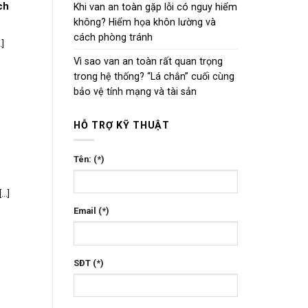
ch
Khi van an toàn gặp lỗi có nguy hiểm
không? Hiểm họa khôn lường và
cách phòng tránh
.]
Vì sao van an toàn rất quan trọng
trong hệ thống? “Lá chắn” cuối cùng
bảo vệ tính mạng và tài sản
HỖ TRỢ KỸ THUẬT
Tên: (*)
..]
Email (*)
SĐT (*)