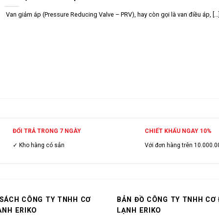
Van giảm áp (Pressure Reducing Valve – PRV), hay còn gọi là van điều áp, [...
ĐỔI TRẢ TRONG 7 NGÀY
CHIẾT KHẤU NGAY 10%
✓ Kho hàng có sẳn
Với đơn hàng trên 10.000.0
 SÁCH CÔNG TY TNHH CƠ
BẢN ĐỒ CÔNG TY TNHH CƠ 
ẠNH ERIKO
LẠNH ERIKO