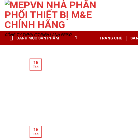
Skip
to
content
CÔNG TY TNHH CƠ ĐIỆN LẠNH ERIKO
DANH MỤC SẢN PHẨM
TRANG CHỦ
SẢ
18
Th4
16
Th4