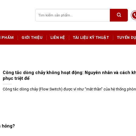
Tìm
kiếm:
N PHẨM
GIỚI THIỆU
LIÊN HỆ
TÀI LIỆU KỸ THUẬT
TUYỂN D
Công tắc dòng chảy không hoạt động: Nguyên nhân và cách k
phục triệt để
Công tắc dòng chảy (Flow Switch) được ví như “mắt thần” của hệ thống phòng 
h hỏng?