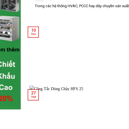
Trong các hệ thống HVAC, PCCC hay dây chuyền sản xuất c
10
Th5
27
Th8