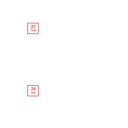
27
Th8
24
Th3