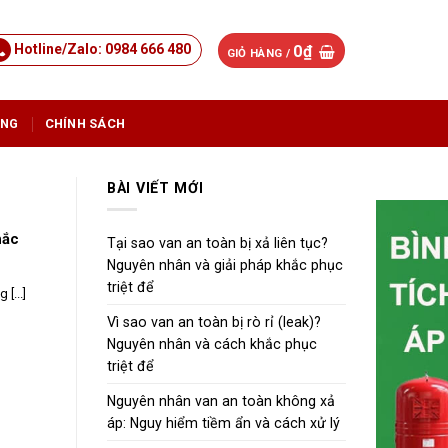
Hotline/Zalo: 0984 666 480
0
₫
GIỎ HÀNG /
ỤNG
CHÍNH SÁCH
BÀI VIẾT MỚI
hắc
Tại sao van an toàn bị xả liên tục?
Nguyên nhân và giải pháp khắc phục
triệt để
[...]
Vì sao van an toàn bị rò rỉ (leak)?
Nguyên nhân và cách khắc phục
triệt để
Nguyên nhân van an toàn không xả
áp: Nguy hiểm tiềm ẩn và cách xử lý