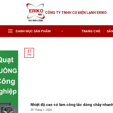
Skip
to
CÔNG TY TNHH CƠ ĐIỆN LẠNH ERIKO
content
DANH MỤC SẢN PHẨM
TRANG CHỦ
SẢ
27
Th3
Nhiệt độ cao có làm công tắc dòng chảy nhan
29 Tháng 1, 2026