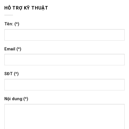
HỖ TRỢ KỸ THUẬT
Tên: (*)
Email (*)
SĐT (*)
Nội dung:(*)