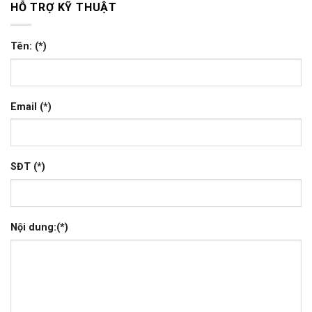
HỖ TRỢ KỸ THUẬT
Tên: (*)
Email (*)
SĐT (*)
Nội dung:(*)