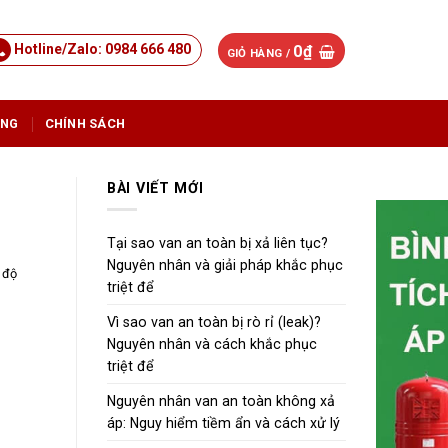
Hotline/Zalo: 0984 666 480
0
₫
GIỎ HÀNG /
ỤNG
CHÍNH SÁCH
BÀI VIẾT MỚI
Tại sao van an toàn bị xả liên tục?
Nguyên nhân và giải pháp khắc phục
 độ
triệt để
Vì sao van an toàn bị rò rỉ (leak)?
Nguyên nhân và cách khắc phục
triệt để
Nguyên nhân van an toàn không xả
áp: Nguy hiểm tiềm ẩn và cách xử lý