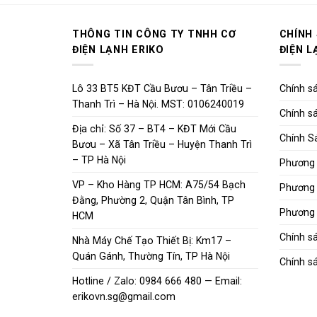
THÔNG TIN CÔNG TY TNHH CƠ
CHÍNH
ĐIỆN LẠNH ERIKO
ĐIỆN L
Lô 33 BT5 KĐT Cầu Bươu – Tân Triều –
Chính sá
Thanh Trì – Hà Nội. MST: 0106240019
Chính sá
Địa chỉ: Số 37 – BT4 – KĐT Mới Cầu
Chính S
Bươu – Xã Tân Triều – Huyện Thanh Trì
– TP Hà Nội
Phương 
VP – Kho Hàng TP HCM: A75/54 Bạch
Phương 
Đằng, Phường 2, Quận Tân Bình, TP
Phương 
HCM
Chính s
Nhà Máy Chế Tạo Thiết Bị: Km17 –
Quán Gánh, Thường Tín, TP Hà Nội
Chính sá
Hotline / Zalo: 0984 666 480 — Email:
erikovn.sg@gmail.com