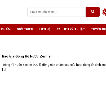
Tìm
kiếm:
N PHẨM
GIỚI THIỆU
LIÊN HỆ
TÀI LIỆU KỸ THUẬT
TUYỂN D
Báo Giá Đồng Hồ Nước Zenner
Đồng hồ nước Zenner Đức là dòng sản phẩm cao cấp hoạt động ổn định, có
[...]