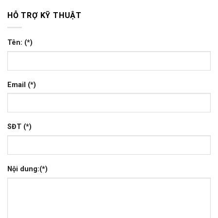
HỖ TRỢ KỸ THUẬT
Tên: (*)
Email (*)
SĐT (*)
Nội dung:(*)