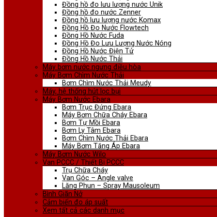
Đồng hồ đo lưu lượng nước Unik
Đồng hồ đo nước Zenner
Đồng hồ lưu lượng nước Komax
Đồng Hồ Đo Nước Flowtech
Đồng Hồ Nước Fuda
Đồng Hồ Đo Lưu Lượng Nước Nóng
Đồng Hồ Nước Điện Tử
Đồng Hồ Nước Thải
Máy bơm nước ngưng điều hòa
Máy Bơm Chìm Nước Thải
Bơm Chìm Nước Thải Meudy
Máy, hệ thống hút lọc bụi
Máy Bơm Nước Ebara
Bơm Trục Đứng Ebara
Máy Bơm Chữa Cháy Ebara
Bơm Tự Mồi Ebara
Bơm Ly Tâm Ebara
Bơm Chìm Nước Thải Ebara
Máy Bơm Tăng Áp Ebara
Máy Bơm Nước Wilo
Van PCCC / Thiết Bị PCCC
Trụ Chữa Cháy
Van Góc – Angle valve
Lăng Phun – Spray Mausoleum
Bình Giãn Nở
Cảm biến đo áp suất
Xem tất cả các danh mục