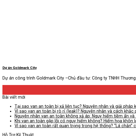
Dự án Goldmark City
Dự án công trình Goldmark City –Chủ đầu tư: Công ty TNHH Thương m
14
Th3
Bài viết mới
Tại sao van an toàn bị xả liên tục? Nguyên nhân và giải pháp 
Vì sao van an toàn bị rò rỉ (leak)? Nguyên nhân và cách khắc 
Nguyên nhân van an toàn không xả áp: Nguy hiểm tiềm ẩn và 
Khi van an toàn gặp lỗi có nguy hiểm không? Hiểm họa khôn 
Vì sao van an toàn rất quan trọng trong hệ thống? “Lá chắn” 
Hỗ Trợ Kỹ Thuật