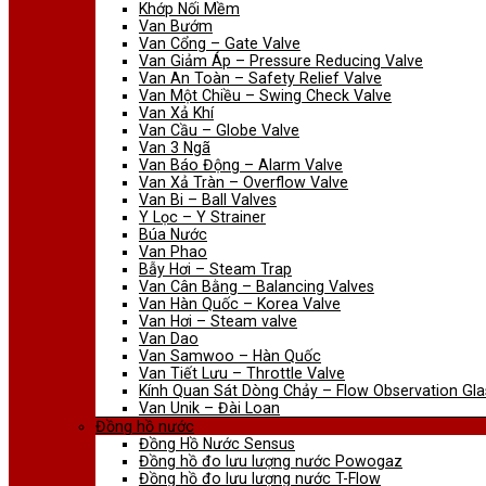
Khớp Nối Mềm
Van Bướm
Van Cổng – Gate Valve
Van Giảm Áp – Pressure Reducing Valve
Van An Toàn – Safety Relief Valve
Van Một Chiều – Swing Check Valve
Van Xả Khí
Van Cầu – Globe Valve
Van 3 Ngã
Van Báo Động – Alarm Valve
Van Xả Tràn – Overflow Valve
Van Bi – Ball Valves
Y Lọc – Y Strainer
Búa Nước
Van Phao
Bẫy Hơi – Steam Trap
Van Cân Bằng – Balancing Valves
Van Hàn Quốc – Korea Valve
Van Hơi – Steam valve
Van Dao
Van Samwoo – Hàn Quốc
Van Tiết Lưu – Throttle Valve
Kính Quan Sát Dòng Chảy – Flow Observation Gla
Van Unik – Đài Loan
Đồng hồ nước
Đồng Hồ Nước Sensus
Đồng hồ đo lưu lượng nước Powogaz
Đồng hồ đo lưu lượng nước T-Flow