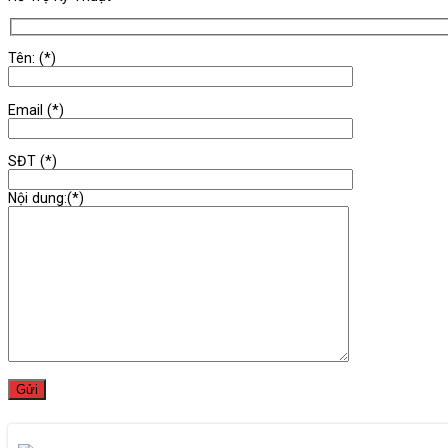
Tên: (*)
Email (*)
SĐT (*)
Nội dung:(*)