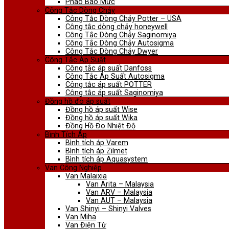
Phao Báo Mức
Công Tắc Dòng Chảy
Công Tắc Dòng Chảy Potter – USA
Công tắc dòng chảy honeywell
Công Tắc Dòng Chảy Saginomiya
Công Tắc Dòng Chảy Autosigma
Công Tắc Dòng Chảy Dwyer
Công Tắc Áp Suất
Công tắc áp suất Danfoss
Công Tắc Áp Suất Autosigma
Công tắc áp suất POTTER
Công tắc áp suất Saginomiya
Đồng hồ đo áp suất
Đồng hồ áp suất Wise
Đồng hồ áp suất Wika
Đồng Hồ Đo Nhiệt Độ
Bình Tích Áp
Bình tích áp Varem
Bình tích áp Zilmet
Bình tích áp Aquasystem
Van Công Nghiệp
Van Malaixia
Van Arita – Malaysia
Van ARV – Malaysia
Van AUT – Malaysia
Van Shinyi – Shinyi Valves
Van Miha
Van Điện Từ