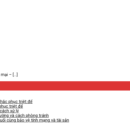
ại – [...]
khắc phục triệt để
phục triệt để
cách xử lý
lường và cách phòng tránh
cuối cùng bảo vệ tính mạng và tài sản