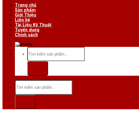
Trang chủ
Sản phẩm
Giới Thiệu
Liên hệ
Tài Liệu Kỹ Thuật
Tuyển dụng
Chính sách
Hotline/Zalo:0984 666 480
Tìm
kiếm:
Tìm
kiếm: