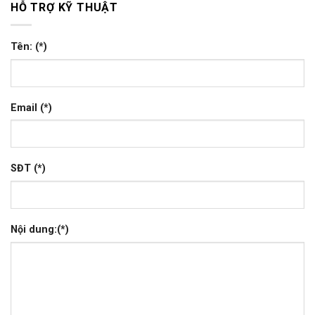
HỖ TRỢ KỸ THUẬT
Tên: (*)
Email (*)
SĐT (*)
Nội dung:(*)