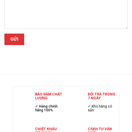
BẢO ĐẢM CHẤT
ĐỔI TRẢ TRONG
LƯỢNG
7 NGÀY
✓ Hàng chính
✓ Kho hàng có
hãng 100%
sẳn
CHIẾT KHẤU
CSKH TƯ VẤN