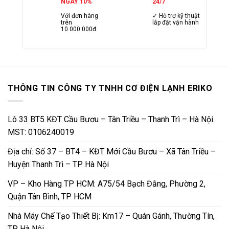
NGAY 10%
24/7
Với đơn hàng
✓ Hỗ trợ kỹ thuật
trên
lắp đặt vận hành
10.000.000đ.
THÔNG TIN CÔNG TY TNHH CƠ ĐIỆN LẠNH ERIKO
Lô 33 BT5 KĐT Cầu Bươu – Tân Triều – Thanh Trì – Hà Nội.
MST: 0106240019
Địa chỉ: Số 37 – BT4 – KĐT Mới Cầu Bươu – Xã Tân Triều –
Huyện Thanh Trì – TP Hà Nội
VP – Kho Hàng TP HCM: A75/54 Bạch Đằng, Phường 2,
Quận Tân Bình, TP HCM
Nhà Máy Chế Tạo Thiết Bị: Km17 – Quán Gánh, Thường Tín,
TP Hà Nội