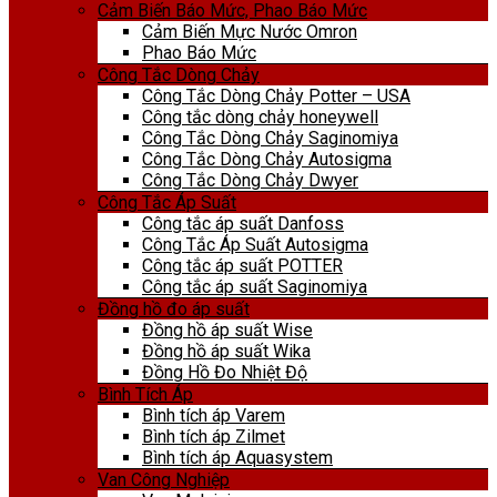
Cảm Biến Báo Mức, Phao Báo Mức
Cảm Biến Mực Nước Omron
Phao Báo Mức
Công Tắc Dòng Chảy
Công Tắc Dòng Chảy Potter – USA
Công tắc dòng chảy honeywell
Công Tắc Dòng Chảy Saginomiya
Công Tắc Dòng Chảy Autosigma
Công Tắc Dòng Chảy Dwyer
Công Tắc Áp Suất
Công tắc áp suất Danfoss
Công Tắc Áp Suất Autosigma
Công tắc áp suất POTTER
Công tắc áp suất Saginomiya
Đồng hồ đo áp suất
Đồng hồ áp suất Wise
Đồng hồ áp suất Wika
Đồng Hồ Đo Nhiệt Độ
Bình Tích Áp
Bình tích áp Varem
Bình tích áp Zilmet
Bình tích áp Aquasystem
Van Công Nghiệp