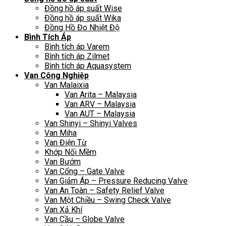
Đồng hồ áp suất Wise
Đồng hồ áp suất Wika
Đồng Hồ Đo Nhiệt Độ
Bình Tích Áp
Bình tích áp Varem
Bình tích áp Zilmet
Bình tích áp Aquasystem
Van Công Nghiệp
Van Malaixia
Van Arita – Malaysia
Van ARV – Malaysia
Van AUT – Malaysia
Van Shinyi – Shinyi Valves
Van Miha
Van Điện Từ
Khớp Nối Mềm
Van Bướm
Van Cổng – Gate Valve
Van Giảm Áp – Pressure Reducing Valve
Van An Toàn – Safety Relief Valve
Van Một Chiều – Swing Check Valve
Van Xả Khí
Van Cầu – Globe Valve