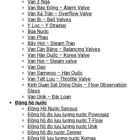
Van 3 Ngã
Van Báo Động – Alarm Valve
Van Xả Tràn – Overflow Valve
Van Bi – Ball Valves
Y Lọc – Y Strainer
Búa Nước
Van Phao
Bẫy Hơi – Steam Trap
Van Cân Bằng – Balancing Valves
Van Hàn Quốc – Korea Valve
Van Hơi – Steam valve
Van Dao
Van Samwoo – Hàn Quốc
Van Tiết Lưu – Throttle Valve
Kính Quan Sát Dòng Chảy – Flow Observation
Glass
Van Unik – Đài Loan
Đồng hồ nước
Đồng Hồ Nước Sensus
Đồng hồ đo lưu lượng nước Powogaz
Đồng hồ đo lưu lượng nước T-Flow
Đồng hồ đo lưu lượng nước Unik
Đồng hồ đo nước Zenner
Đồng hồ lưu lượng nước Komax