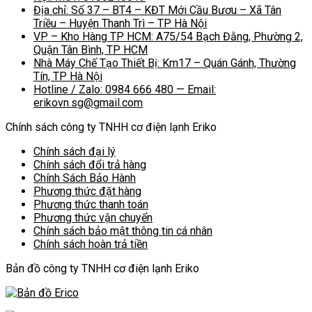
Địa chỉ: Số 37 – BT4 – KĐT Mới Cầu Bươu – Xã Tân
Triều – Huyện Thanh Trì – TP Hà Nội
VP – Kho Hàng TP HCM: A75/54 Bạch Đằng, Phường 2,
Quận Tân Bình, TP HCM
Nhà Máy Chế Tạo Thiết Bị: Km17 – Quán Gánh, Thường
Tín, TP Hà Nội
Hotline / Zalo: 0984 666 480 — Email:
erikovn.sg@gmail.com
Chính sách công ty TNHH cơ điện lạnh Eriko
Chính sách đại lý
Chính sách đổi trả hàng
Chính Sách Bảo Hành
Phương thức đặt hàng
Phương thức thanh toán
Phương thức vận chuyển
Chính sách bảo mật thông tin cá nhân
Chính sách hoàn trả tiền
Bản đồ công ty TNHH cơ điện lạnh Eriko