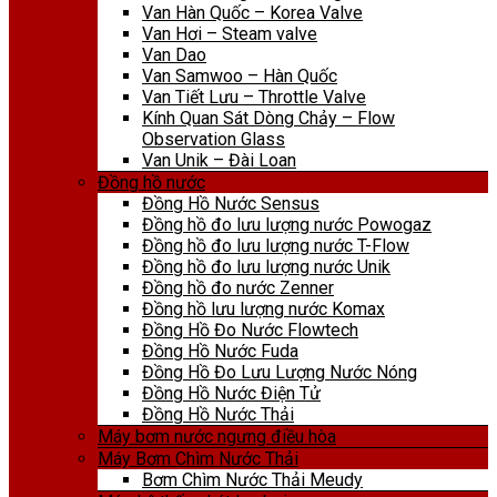
Van Hàn Quốc – Korea Valve
Van Hơi – Steam valve
Van Dao
Van Samwoo – Hàn Quốc
Van Tiết Lưu – Throttle Valve
Kính Quan Sát Dòng Chảy – Flow
Observation Glass
Van Unik – Đài Loan
Đồng hồ nước
Đồng Hồ Nước Sensus
Đồng hồ đo lưu lượng nước Powogaz
Đồng hồ đo lưu lượng nước T-Flow
Đồng hồ đo lưu lượng nước Unik
Đồng hồ đo nước Zenner
Đồng hồ lưu lượng nước Komax
Đồng Hồ Đo Nước Flowtech
Đồng Hồ Nước Fuda
Đồng Hồ Đo Lưu Lượng Nước Nóng
Đồng Hồ Nước Điện Tử
Đồng Hồ Nước Thải
Máy bơm nước ngưng điều hòa
Máy Bơm Chìm Nước Thải
Bơm Chìm Nước Thải Meudy