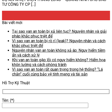
TƯ CÔNG TY CP [...]
14
Th3
Bài viết mới
Tại sao van an toàn bị xả liên tục? Nguyên nhân và giải
pháp khắc phục triệt để
Vì sao van an toàn bị rò rỉ (leak)? Nguyên nhân và cách
khắc phục triệt để
Nguyên nhân van an toàn không xả áp: Nguy hiểm tiềm
ẩn và cách xử lý
Khi van an toàn gặp lỗi có nguy hiểm không? Hiểm họa
khôn lường và cách phòng tránh
Vì sao van an toàn rất quan trọng trong hệ thống? “Lá
chắn” cuối cùng bảo vệ tính mạng và tài sản
Hỗ Trợ Kỹ Thuật
Tên: (*)