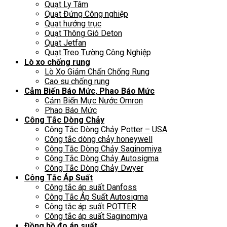
Quạt Ly Tâm
Quạt Đứng Công nghiệp
Quạt hướng trục
Quạt Thông Gió Deton
Quạt Jetfan
Quạt Treo Tường Công Nghiệp
Lò xo chống rung
Lò Xo Giảm Chấn Chống Rung
Cao su chống rung
Cảm Biến Báo Mức, Phao Báo Mức
Cảm Biến Mực Nước Omron
Phao Báo Mức
Công Tắc Dòng Chảy
Công Tắc Dòng Chảy Potter – USA
Công tắc dòng chảy honeywell
Công Tắc Dòng Chảy Saginomiya
Công Tắc Dòng Chảy Autosigma
Công Tắc Dòng Chảy Dwyer
Công Tắc Áp Suất
Công tắc áp suất Danfoss
Công Tắc Áp Suất Autosigma
Công tắc áp suất POTTER
Công tắc áp suất Saginomiya
Đồng hồ đo áp suất