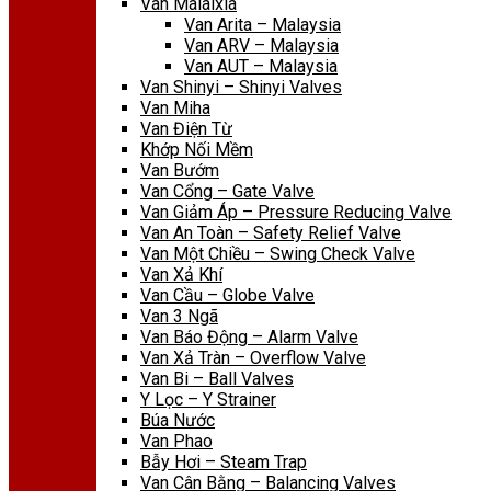
Van Malaixia
Van Arita – Malaysia
Van ARV – Malaysia
Van AUT – Malaysia
Van Shinyi – Shinyi Valves
Van Miha
Van Điện Từ
Khớp Nối Mềm
Van Bướm
Van Cổng – Gate Valve
Van Giảm Áp – Pressure Reducing Valve
Van An Toàn – Safety Relief Valve
Van Một Chiều – Swing Check Valve
Van Xả Khí
Van Cầu – Globe Valve
Van 3 Ngã
Van Báo Động – Alarm Valve
Van Xả Tràn – Overflow Valve
Van Bi – Ball Valves
Y Lọc – Y Strainer
Búa Nước
Van Phao
Bẫy Hơi – Steam Trap
Van Cân Bằng – Balancing Valves