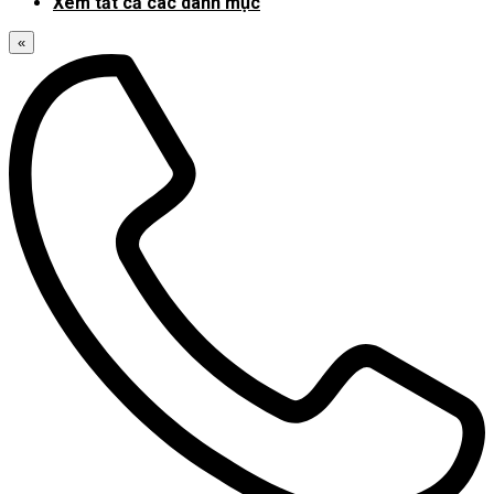
Xem tất cả các danh mục
«