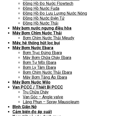
Đồng Hồ Đo Nước Flowtech
Đồng Hồ Nước Fuda
Đồng Hồ Đo Lưu Lượng Nước Nóng
Đồng Hồ Nước Điện Tử
Đồng Hồ Nước Thải
Máy bơm nước ngưng điều hòa
Máy Bơm Chìm Nước Thải
Bơm Chìm Nước Thải Meudy
Máy, hệ thống hút lọc bụi
Máy Bơm Nước Ebara
Bơm Trục Đứng Ebara
Máy Bơm Chữa Cháy Ebara
Bơm Tự Mồi Ebara
Bơm Ly Tâm Ebara
Bơm Chìm Nước Thải Ebara
Máy Bơm Tăng Áp Ebara
Máy Bơm Nước Wilo
Van PCCC / Thiết Bị PCCC
Trụ Chữa Cháy
Van Góc – Angle valve
Lăng Phun – Spray Mausoleum
Bình Giãn Nở
Cảm biến đo áp suất