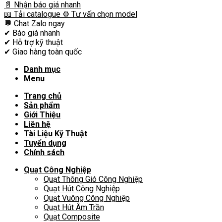
📄 Nhận báo giá nhanh
📖 Tải catalogue
⚙️ Tư vấn chọn model
💬 Chat Zalo ngay
✔
Báo giá nhanh
✔
Hỗ trợ kỹ thuật
✔
Giao hàng toàn quốc
Danh mục
Menu
Trang chủ
Sản phẩm
Giới Thiệu
Liên hệ
Tài Liệu Kỹ Thuật
Tuyển dụng
Chính sách
Quạt Công Nghiệp
Quạt Thông Gió Công Nghiệp
Quạt Hút Công Nghiệp
Quạt Vuông Công Nghiệp
Quạt Hút Âm Trần
Quạt Composite