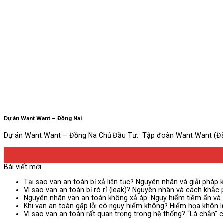
Dự án Want Want – Đồng Nai
Dự án Want Want – Đồng Na Chủ Đầu Tư: Tập đoàn Want Want (Đài 
09
Th11
Bài viết mới
Tại sao van an toàn bị xả liên tục? Nguyên nhân và giải pháp 
Vì sao van an toàn bị rò rỉ (leak)? Nguyên nhân và cách khắc 
Nguyên nhân van an toàn không xả áp: Nguy hiểm tiềm ẩn và 
Khi van an toàn gặp lỗi có nguy hiểm không? Hiểm họa khôn 
Vì sao van an toàn rất quan trọng trong hệ thống? “Lá chắn” 