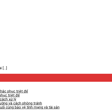
[...]
khắc phục triệt để
phục triệt để
cách xử lý
lường và cách phòng tránh
cuối cùng bảo vệ tính mạng và tài sản