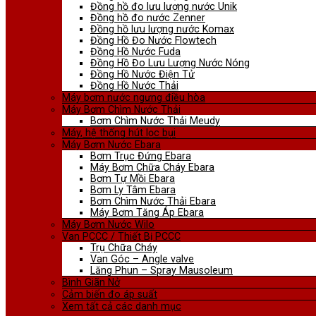
Đồng hồ đo lưu lượng nước Unik
Đồng hồ đo nước Zenner
Đồng hồ lưu lượng nước Komax
Đồng Hồ Đo Nước Flowtech
Đồng Hồ Nước Fuda
Đồng Hồ Đo Lưu Lượng Nước Nóng
Đồng Hồ Nước Điện Tử
Đồng Hồ Nước Thải
Máy bơm nước ngưng điều hòa
Máy Bơm Chìm Nước Thải
Bơm Chìm Nước Thải Meudy
Máy, hệ thống hút lọc bụi
Máy Bơm Nước Ebara
Bơm Trục Đứng Ebara
Máy Bơm Chữa Cháy Ebara
Bơm Tự Mồi Ebara
Bơm Ly Tâm Ebara
Bơm Chìm Nước Thải Ebara
Máy Bơm Tăng Áp Ebara
Máy Bơm Nước Wilo
Van PCCC / Thiết Bị PCCC
Trụ Chữa Cháy
Van Góc – Angle valve
Lăng Phun – Spray Mausoleum
Bình Giãn Nở
Cảm biến đo áp suất
Xem tất cả các danh mục