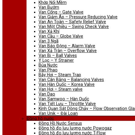
Khớp Nối Mềm
Van Bướm
Van Cổng – Gate Valve
Van Giảm Áp – Pressure Reducing Valve
Van An Toàn – Safety Relief Valve
Van Một Chiều – Swing Check Valve
Van Xả Khí
Van Cầu – Globe Valve
Van 3 Ngã
Van Báo Động – Alarm Valve
Van Xả Tràn – Overflow Valve
Van Bi – Ball Valves
Y Lọc – Y Strainer
Búa Nước
Van Phao
Bẫy Hơi – Steam Trap
Van Cân Bằng – Balancing Valves
Van Hàn Quốc – Korea Valve
Van Hơi – Steam valve
Van Dao
Van Samwoo – Hàn Quốc
Van Tiết Lưu – Throttle Valve
Kính Quan Sát Dòng Chảy – Flow Observation Gla
Van Unik – Đài Loan
Đồng hồ nước
Đồng Hồ Nước Sensus
Đồng hồ đo lưu lượng nước Powogaz
Đồng hồ đo lưu lượng nước T-Flow