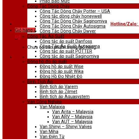
Phao Báo Mức
Công Tắc Dòng Chảy
Công Tắc Dòng Chảy Potter – USA
Công tắc dòng chảy honeywell
Công Tắc Dòng Chảy Saginomiya
Hotline/Zalo:
Công Tắc Dòng Chảy Autosigma
Giỏ hàng /
Công Tắc Dòng Chảy Dwyer
Công Tắc Áp Suất
0
₫
Công tắc áp suất Danfoss
Công Tắc Áp Suất Autosigma
Chưa có sản phẩm trong giỏ hàng.
Công tắc áp suất POTTER
Công tắc áp suất Saginomiya
Đồng hồ đo áp suất
Đồng hồ áp suất Wise
Đồng hồ áp suất Wika
Đồng Hồ Đo Nhiệt Độ
Bình Tích Áp
Bình tích áp Varem
Bình tích áp Zilmet
Bình tích áp Aquasystem
Van Công Nghiệp
Van Malaixia
Van Arita – Malaysia
Van ARV – Malaysia
Van AUT – Malaysia
Van Shinyi – Shinyi Valves
Van Miha
Van Điện Từ