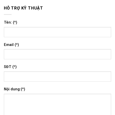
HỖ TRỢ KỸ THUẬT
Tên: (*)
Email (*)
SĐT (*)
Nội dung:(*)