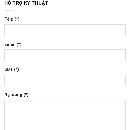
HỖ TRỢ KỸ THUẬT
Tên: (*)
Email (*)
SĐT (*)
Nội dung:(*)