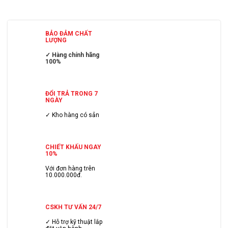
BẢO ĐẢM CHẤT
LƯỢNG
✓ Hàng chính hãng
100%
ĐỔI TRẢ TRONG 7
NGÀY
✓ Kho hàng có sẳn
CHIẾT KHẤU NGAY
10%
Với đơn hàng trên
10.000.000đ.
CSKH TƯ VẤN 24/7
✓ Hỗ trợ kỹ thuật lắp