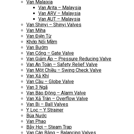
Van Malaixia
Van Arita – Malaysia
Van ARV – Malaysia
Van AUT – Malaysia
Van Shinyi – Shinyi Valves
Van Miha
Van Điện Từ
Khớp Nối Mềm
Van Bướm
Van Cổng – Gate Valve
Van Giảm Áp – Pressure Reducing Valve
Van An Toàn – Safety Relief Valve
Van Một Chiều – Swing Check Valve
Van Xả Khí
Van Cầu – Globe Valve
Van 3 Ngã
Van Báo Động – Alarm Valve
Van Xả Tràn – Overflow Valve
Van Bi – Ball Valves
Y Lọc – Y Strainer
Búa Nước
Van Phao
Bẫy Hơi – Steam Trap
Van Cân Bằng – Balancing Valves