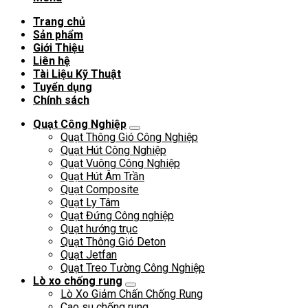
Trang chủ
Sản phẩm
Giới Thiệu
Liên hệ
Tài Liệu Kỹ Thuật
Tuyển dụng
Chính sách
Quạt Công Nghiệp
Quạt Thông Gió Công Nghiệp
Quạt Hút Công Nghiệp
Quạt Vuông Công Nghiệp
Quạt Hút Âm Trần
Quạt Composite
Quạt Ly Tâm
Quạt Đứng Công nghiệp
Quạt hướng trục
Quạt Thông Gió Deton
Quạt Jetfan
Quạt Treo Tường Công Nghiệp
Lò xo chống rung
Lò Xo Giảm Chấn Chống Rung
Cao su chống rung