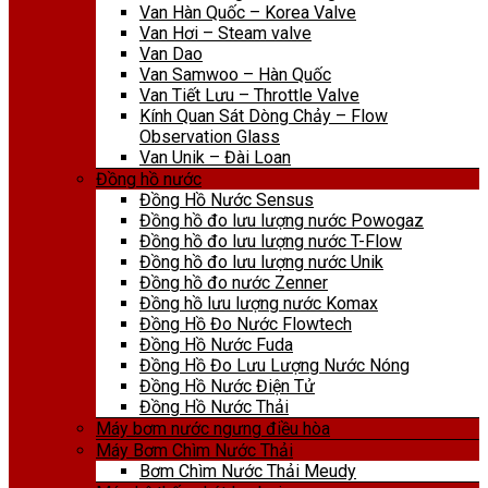
Van Hàn Quốc – Korea Valve
Van Hơi – Steam valve
Van Dao
Van Samwoo – Hàn Quốc
Van Tiết Lưu – Throttle Valve
Kính Quan Sát Dòng Chảy – Flow
Observation Glass
Van Unik – Đài Loan
Đồng hồ nước
Đồng Hồ Nước Sensus
Đồng hồ đo lưu lượng nước Powogaz
Đồng hồ đo lưu lượng nước T-Flow
Đồng hồ đo lưu lượng nước Unik
Đồng hồ đo nước Zenner
Đồng hồ lưu lượng nước Komax
Đồng Hồ Đo Nước Flowtech
Đồng Hồ Nước Fuda
Đồng Hồ Đo Lưu Lượng Nước Nóng
Đồng Hồ Nước Điện Tử
Đồng Hồ Nước Thải
Máy bơm nước ngưng điều hòa
Máy Bơm Chìm Nước Thải
Bơm Chìm Nước Thải Meudy