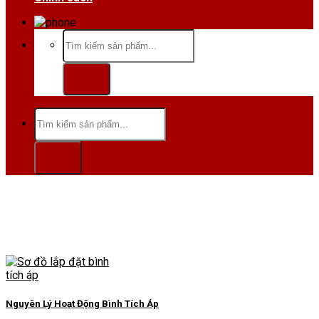
Hotline/Zalo:0984 666 480
Tìm
kiếm:
Tìm
kiếm:
Nguyên Lý Hoạt Động Bình Tích Áp