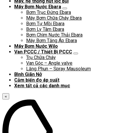
Máy, hệ thống hút lọc bụi
Máy Bơm Nước Ebara
Bơm Trục Đứng Ebara
Máy Bơm Chữa Cháy Ebara
Bơm Tự Mồi Ebara
Bơm Ly Tâm Ebara
Bơm Chìm Nước Thải Ebara
Máy Bơm Tăng Áp Ebara
Máy Bơm Nước Wilo
Van PCCC / Thiết Bị PCCC
Trụ Chữa Cháy
Van Góc – Angle valve
Lăng Phun – Spray Mausoleum
Bình Giãn Nở
Cảm biến đo áp suất
Xem tất cả các danh mục
«