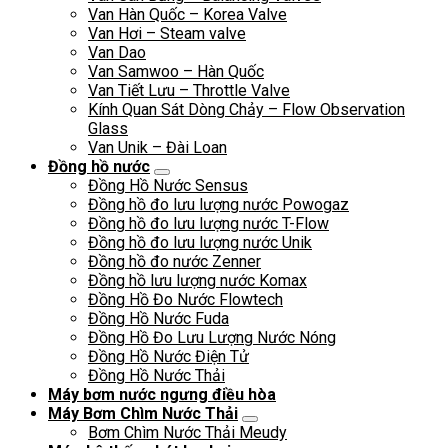
Van Hàn Quốc – Korea Valve
Van Hơi – Steam valve
Van Dao
Van Samwoo – Hàn Quốc
Van Tiết Lưu – Throttle Valve
Kính Quan Sát Dòng Chảy – Flow Observation
Glass
Van Unik – Đài Loan
Đồng hồ nước
Đồng Hồ Nước Sensus
Đồng hồ đo lưu lượng nước Powogaz
Đồng hồ đo lưu lượng nước T-Flow
Đồng hồ đo lưu lượng nước Unik
Đồng hồ đo nước Zenner
Đồng hồ lưu lượng nước Komax
Đồng Hồ Đo Nước Flowtech
Đồng Hồ Nước Fuda
Đồng Hồ Đo Lưu Lượng Nước Nóng
Đồng Hồ Nước Điện Tử
Đồng Hồ Nước Thải
Máy bơm nước ngưng điều hòa
Máy Bơm Chìm Nước Thải
Bơm Chìm Nước Thải Meudy