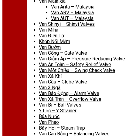
Van Malaixia
Van Arita – Malaysia
Van ARV – Malaysia
Van AUT – Malaysia
Van Shinyi – Shinyi Valves
Van Miha
Van Điện Từ
Khớp Nối Mềm
Van Bướm
Van Cổng – Gate Valve
Van Giảm Áp – Pressure Reducing Valve
Van An Toàn – Safety Relief Valve
Van Một Chiều – Swing Check Valve
Van Xả Khí
Van Cầu – Globe Valve
Van 3 Ngã
Van Báo Động – Alarm Valve
Van Xả Tràn – Overflow Valve
Van Bi – Ball Valves
Y Lọc – Y Strainer
Búa Nước
Van Phao
Bẫy Hơi – Steam Trap
Van Cân Bằng – Balancing Valves