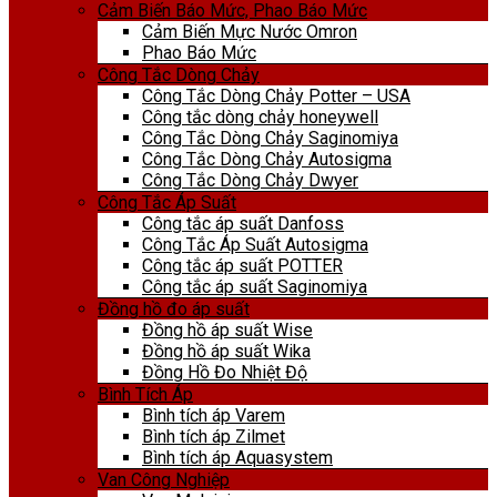
Cảm Biến Báo Mức, Phao Báo Mức
Cảm Biến Mực Nước Omron
Phao Báo Mức
Công Tắc Dòng Chảy
Công Tắc Dòng Chảy Potter – USA
Công tắc dòng chảy honeywell
Công Tắc Dòng Chảy Saginomiya
Công Tắc Dòng Chảy Autosigma
Công Tắc Dòng Chảy Dwyer
Công Tắc Áp Suất
Công tắc áp suất Danfoss
Công Tắc Áp Suất Autosigma
Công tắc áp suất POTTER
Công tắc áp suất Saginomiya
Đồng hồ đo áp suất
Đồng hồ áp suất Wise
Đồng hồ áp suất Wika
Đồng Hồ Đo Nhiệt Độ
Bình Tích Áp
Bình tích áp Varem
Bình tích áp Zilmet
Bình tích áp Aquasystem
Van Công Nghiệp