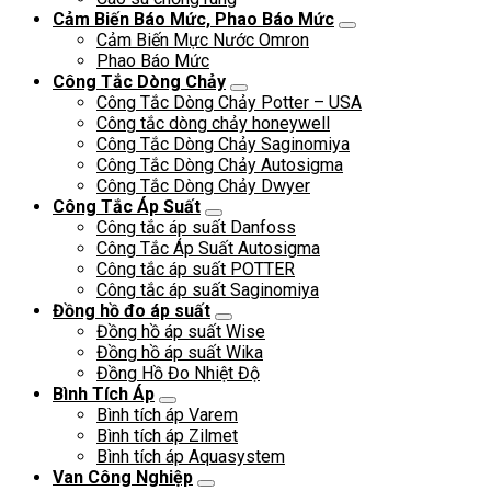
Cảm Biến Báo Mức, Phao Báo Mức
Cảm Biến Mực Nước Omron
Phao Báo Mức
Công Tắc Dòng Chảy
Công Tắc Dòng Chảy Potter – USA
Công tắc dòng chảy honeywell
Công Tắc Dòng Chảy Saginomiya
Công Tắc Dòng Chảy Autosigma
Công Tắc Dòng Chảy Dwyer
Công Tắc Áp Suất
Công tắc áp suất Danfoss
Công Tắc Áp Suất Autosigma
Công tắc áp suất POTTER
Công tắc áp suất Saginomiya
Đồng hồ đo áp suất
Đồng hồ áp suất Wise
Đồng hồ áp suất Wika
Đồng Hồ Đo Nhiệt Độ
Bình Tích Áp
Bình tích áp Varem
Bình tích áp Zilmet
Bình tích áp Aquasystem
Van Công Nghiệp