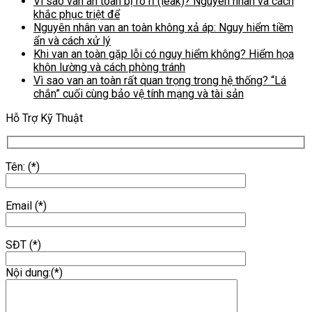
Vì sao van an toàn bị rò rỉ (leak)? Nguyên nhân và cách
khắc phục triệt để
Nguyên nhân van an toàn không xả áp: Nguy hiểm tiềm
ẩn và cách xử lý
Khi van an toàn gặp lỗi có nguy hiểm không? Hiểm họa
khôn lường và cách phòng tránh
Vì sao van an toàn rất quan trọng trong hệ thống? “Lá
chắn” cuối cùng bảo vệ tính mạng và tài sản
Hỗ Trợ Kỹ Thuật
Tên: (*)
Email (*)
SĐT (*)
Nội dung:(*)