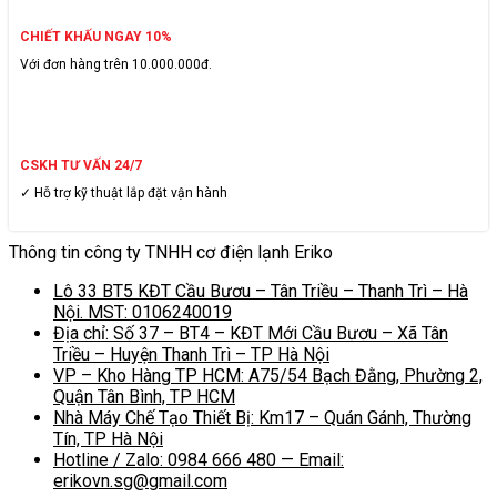
CHIẾT KHẤU NGAY 10%
Với đơn hàng trên 10.000.000đ.
CSKH TƯ VẤN 24/7
✓ Hỗ trợ kỹ thuật lắp đặt vận hành
Thông tin công ty TNHH cơ điện lạnh Eriko
Lô 33 BT5 KĐT Cầu Bươu – Tân Triều – Thanh Trì – Hà
Nội. MST: 0106240019
Địa chỉ: Số 37 – BT4 – KĐT Mới Cầu Bươu – Xã Tân
Triều – Huyện Thanh Trì – TP Hà Nội
VP – Kho Hàng TP HCM: A75/54 Bạch Đằng, Phường 2,
Quận Tân Bình, TP HCM
Nhà Máy Chế Tạo Thiết Bị: Km17 – Quán Gánh, Thường
Tín, TP Hà Nội
Hotline / Zalo: 0984 666 480 — Email:
erikovn.sg@gmail.com