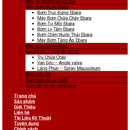
Máy, hệ thống hút lọc bụi
Máy Bơm Nước Ebara
Bơm Trục Đứng Ebara
Máy Bơm Chữa Cháy Ebara
Bơm Tự Mồi Ebara
Bơm Ly Tâm Ebara
Bơm Chìm Nước Thải Ebara
Máy Bơm Tăng Áp Ebara
Máy Bơm Nước Wilo
Van PCCC / Thiết Bị PCCC
Trụ Chữa Cháy
Van Góc – Angle valve
Lăng Phun – Spray Mausoleum
Bình Giãn Nở
Cảm biến đo áp suất
Xem tất cả các danh mục
Trang chủ
Sản phẩm
Giới Thiệu
Liên hệ
Tài Liệu Kỹ Thuật
Tuyển dụng
Chính sách