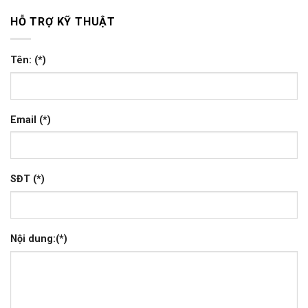
HỖ TRỢ KỸ THUẬT
Tên: (*)
Email (*)
SĐT (*)
Nội dung:(*)