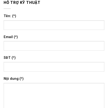
HỖ TRỢ KỸ THUẬT
Tên: (*)
Email (*)
SĐT (*)
Nội dung:(*)