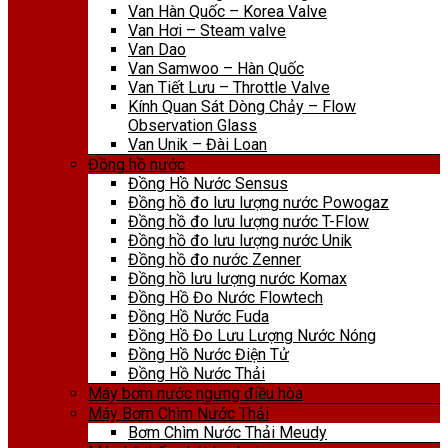
Van Hàn Quốc – Korea Valve
Van Hơi – Steam valve
Van Dao
Van Samwoo – Hàn Quốc
Van Tiết Lưu – Throttle Valve
Kính Quan Sát Dòng Chảy – Flow
Observation Glass
Van Unik – Đài Loan
Đồng hồ nước
Đồng Hồ Nước Sensus
Đồng hồ đo lưu lượng nước Powogaz
Đồng hồ đo lưu lượng nước T-Flow
Đồng hồ đo lưu lượng nước Unik
Đồng hồ đo nước Zenner
Đồng hồ lưu lượng nước Komax
Đồng Hồ Đo Nước Flowtech
Đồng Hồ Nước Fuda
Đồng Hồ Đo Lưu Lượng Nước Nóng
Đồng Hồ Nước Điện Tử
Đồng Hồ Nước Thải
Máy bơm nước ngưng điều hòa
Máy Bơm Chìm Nước Thải
Bơm Chìm Nước Thải Meudy