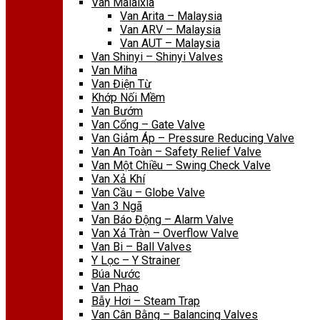
Van Malaixia
Van Arita – Malaysia
Van ARV – Malaysia
Van AUT – Malaysia
Van Shinyi – Shinyi Valves
Van Miha
Van Điện Từ
Khớp Nối Mềm
Van Bướm
Van Cổng – Gate Valve
Van Giảm Áp – Pressure Reducing Valve
Van An Toàn – Safety Relief Valve
Van Một Chiều – Swing Check Valve
Van Xả Khí
Van Cầu – Globe Valve
Van 3 Ngã
Van Báo Động – Alarm Valve
Van Xả Tràn – Overflow Valve
Van Bi – Ball Valves
Y Lọc – Y Strainer
Búa Nước
Van Phao
Bẫy Hơi – Steam Trap
Van Cân Bằng – Balancing Valves