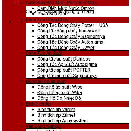
0
₫
Cảm Biến Báo Mức, Phao Báo Mức
Cảm Biến Mực Nước Omron
Chưa có sản phẩm trong giỏ hàng.
Phao Báo Mức
Công Tắc Dòng Chảy
Công Tắc Dòng Chảy Potter – USA
Công tắc dòng chảy honeywell
Công Tắc Dòng Chảy Saginomiya
Công Tắc Dòng Chảy Autosigma
Công Tắc Dòng Chảy Dwyer
Công Tắc Áp Suất
Công tắc áp suất Danfoss
Công Tắc Áp Suất Autosigma
Công tắc áp suất POTTER
Công tắc áp suất Saginomiya
Đồng hồ đo áp suất
Đồng hồ áp suất Wise
Đồng hồ áp suất Wika
Đồng Hồ Đo Nhiệt Độ
Bình Tích Áp
Bình tích áp Varem
Bình tích áp Zilmet
Bình tích áp Aquasystem
Van Công Nghiệp