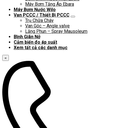
Máy Bơm Tăng Áp Ebara
Máy Bơm Nước Wilo
Van PCCC / Thiết Bị PCCC
Trụ Chữa Cháy
Van Góc – Angle valve
Lăng Phun – Spray Mausoleum
Bình Giãn Nở
Cảm biến đo áp suất
Xem tất cả các danh mục
«