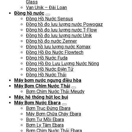
Glass
Van Unik – Đài Loan
Đồng hồ nước
Đồng Hồ Nước Sensus
Đồng hồ đo lưu lượng nước Powogaz
Đồng hồ đo lưu lượng nước T-Flow
Đồng hồ đo lưu lượng nước Unik
Đồng hồ đo nước Zenner
Đồng hồ lưu lượng nước Komax
Đồng Hồ Đo Nước Flowtech
Đồng Hồ Nước Fuda
Đồng Hồ Đo Lưu Lượng Nước Nóng
Đồng Hồ Nước Điện Tử
Đồng Hồ Nước Thải
Máy bơm nước ngưng điều hòa
Máy Bơm Chìm Nước Thải
Bơm Chìm Nước Thải Meudy
Máy, hệ thống hút lọc bụi
Máy Bơm Nước Ebara
Bơm Trục Đứng Ebara
Máy Bơm Chữa Cháy Ebara
Bơm Tự Mồi Ebara
Bơm Ly Tâm Ebara
Bơm Chìm Nước Thải Ebara