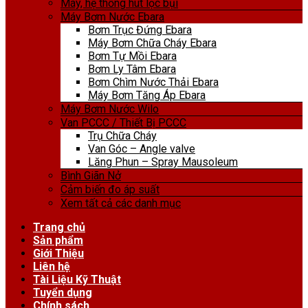
Máy, hệ thống hút lọc bụi
Máy Bơm Nước Ebara
Bơm Trục Đứng Ebara
Máy Bơm Chữa Cháy Ebara
Bơm Tự Mồi Ebara
Bơm Ly Tâm Ebara
Bơm Chìm Nước Thải Ebara
Máy Bơm Tăng Áp Ebara
Máy Bơm Nước Wilo
Van PCCC / Thiết Bị PCCC
Trụ Chữa Cháy
Van Góc – Angle valve
Lăng Phun – Spray Mausoleum
Bình Giãn Nở
Cảm biến đo áp suất
Xem tất cả các danh mục
Trang chủ
Sản phẩm
Giới Thiệu
Liên hệ
Tài Liệu Kỹ Thuật
Tuyển dụng
Chính sách