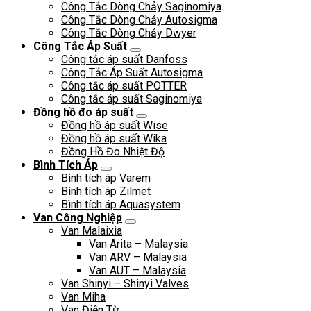
Công Tắc Dòng Chảy Saginomiya
Công Tắc Dòng Chảy Autosigma
Công Tắc Dòng Chảy Dwyer
Công Tắc Áp Suất
Công tắc áp suất Danfoss
Công Tắc Áp Suất Autosigma
Công tắc áp suất POTTER
Công tắc áp suất Saginomiya
Đồng hồ đo áp suất
Đồng hồ áp suất Wise
Đồng hồ áp suất Wika
Đồng Hồ Đo Nhiệt Độ
Bình Tích Áp
Bình tích áp Varem
Bình tích áp Zilmet
Bình tích áp Aquasystem
Van Công Nghiệp
Van Malaixia
Van Arita – Malaysia
Van ARV – Malaysia
Van AUT – Malaysia
Van Shinyi – Shinyi Valves
Van Miha
Van Điện Từ