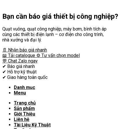
Bạn cần
báo giá thiết bị công nghiệp?
Quạt vuông, quạt công nghiệp, máy bơm, bình tích áp
cùng các thiết bị điện lạnh – cơ điện cho công trình,
nhà xưởng và đại lý.
📄 Nhận báo giá nhanh
📖 Tải catalogue
⚙️ Tư vấn chọn model
💬 Chat Zalo ngay
✔
Báo giá nhanh
✔
Hỗ trợ kỹ thuật
✔
Giao hàng toàn quốc
Danh mục
Menu
Trang chủ
Sản phẩm
Giới Thiệu
Liên hệ
Tài Liệu Kỹ Thuật