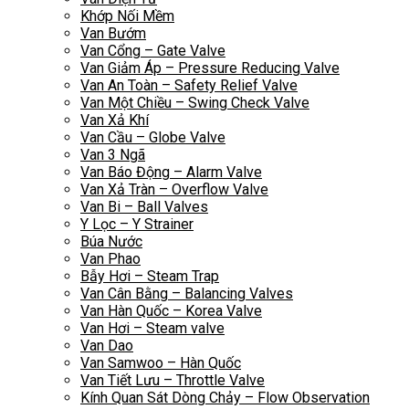
Khớp Nối Mềm
Van Bướm
Van Cổng – Gate Valve
Van Giảm Áp – Pressure Reducing Valve
Van An Toàn – Safety Relief Valve
Van Một Chiều – Swing Check Valve
Van Xả Khí
Van Cầu – Globe Valve
Van 3 Ngã
Van Báo Động – Alarm Valve
Van Xả Tràn – Overflow Valve
Van Bi – Ball Valves
Y Lọc – Y Strainer
Búa Nước
Van Phao
Bẫy Hơi – Steam Trap
Van Cân Bằng – Balancing Valves
Van Hàn Quốc – Korea Valve
Van Hơi – Steam valve
Van Dao
Van Samwoo – Hàn Quốc
Van Tiết Lưu – Throttle Valve
Kính Quan Sát Dòng Chảy – Flow Observation