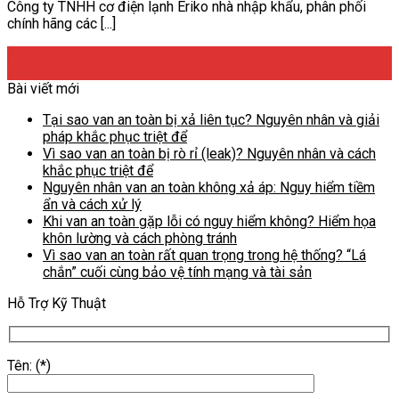
Công ty TNHH cơ điện lạnh Eriko nhà nhập khẩu, phân phối
chính hãng các [...]
25
Th2
Bài viết mới
Tại sao van an toàn bị xả liên tục? Nguyên nhân và giải
pháp khắc phục triệt để
Vì sao van an toàn bị rò rỉ (leak)? Nguyên nhân và cách
khắc phục triệt để
Nguyên nhân van an toàn không xả áp: Nguy hiểm tiềm
ẩn và cách xử lý
Khi van an toàn gặp lỗi có nguy hiểm không? Hiểm họa
khôn lường và cách phòng tránh
Vì sao van an toàn rất quan trọng trong hệ thống? “Lá
chắn” cuối cùng bảo vệ tính mạng và tài sản
Hỗ Trợ Kỹ Thuật
Tên: (*)