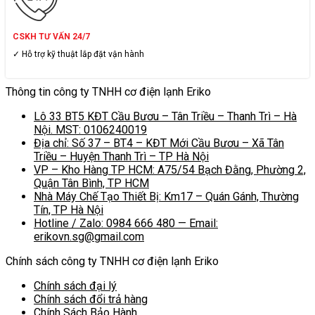
CSKH TƯ VẤN 24/7
✓ Hỗ trợ kỹ thuật lắp đặt vận hành
Thông tin công ty TNHH cơ điện lạnh Eriko
Lô 33 BT5 KĐT Cầu Bươu – Tân Triều – Thanh Trì – Hà
Nội. MST: 0106240019
Địa chỉ: Số 37 – BT4 – KĐT Mới Cầu Bươu – Xã Tân
Triều – Huyện Thanh Trì – TP Hà Nội
VP – Kho Hàng TP HCM: A75/54 Bạch Đằng, Phường 2,
Quận Tân Bình, TP HCM
Nhà Máy Chế Tạo Thiết Bị: Km17 – Quán Gánh, Thường
Tín, TP Hà Nội
Hotline / Zalo: 0984 666 480 — Email:
erikovn.sg@gmail.com
Chính sách công ty TNHH cơ điện lạnh Eriko
Chính sách đại lý
Chính sách đổi trả hàng
Chính Sách Bảo Hành