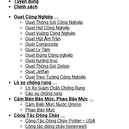
Tuyển dụng
Chính sách
Quạt Công Nghiệp
Quạt Thông Gió Công Nghiệp
Quạt Hút Công Nghiệp
Quạt Vuông Công Nghiệp
Quạt Hút Âm Trần
Quạt Composite
Quạt Ly Tâm
Quạt Đứng Công nghiệp
Quạt hướng trục
Quạt Thông Gió Deton
Quạt Jetfan
Quạt Treo Tường Công Nghiệp
Lò xo chống rung
Lò Xo Giảm Chấn Chống Rung
Cao su chống rung
Cảm Biến Báo Mức, Phao Báo Mức
Cảm Biến Mực Nước Omron
Phao Báo Mức
Công Tắc Dòng Chảy
Công Tắc Dòng Chảy Potter – USA
Công tắc dòng chảy honeywell