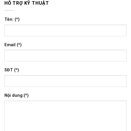
HỖ TRỢ KỸ THUẬT
Tên: (*)
Email (*)
SĐT (*)
Nội dung:(*)