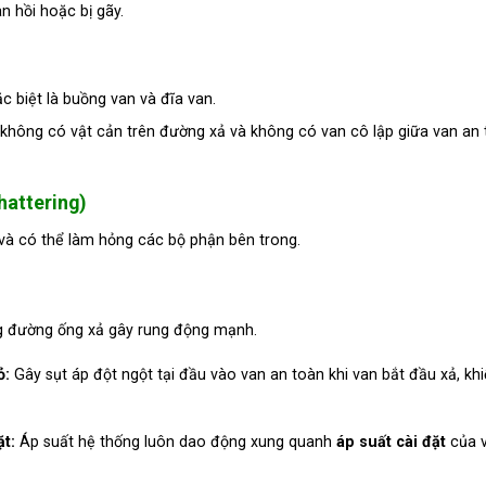
n hồi hoặc bị gãy.
ặc biệt là buồng van và đĩa van.
hông có vật cản trên đường xả và không có van cô lập giữa van an 
hattering)
và có thể làm hỏng các bộ phận bên trong.
ng đường ống xả gây rung động mạnh.
ỏ:
Gây sụt áp đột ngột tại đầu vào van an toàn khi van bắt đầu xả, kh
ặt:
Áp suất hệ thống luôn dao động xung quanh
áp suất cài đặt
của v