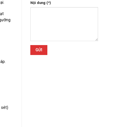
ại.
Nội dung:(*)
ạt
ngưỡng
áp.
 sét)