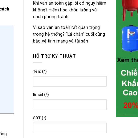
Khi van an toàn gặp lỗi có nguy hiểm
cách
không? Hiểm họa khôn lường và
cách phòng tránh
Vì sao van an toàn rất quan trọng
trong hệ thống? “Lá chắn” cuối cùng
bảo vệ tính mạng và tài sản
HỖ TRỢ KỸ THUẬT
Tên: (*)
Email (*)
SĐT (*)
uống