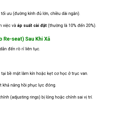
tối ưu (đường kính đủ lớn, chiều dài ngắn).
m việc và
áp suất cài đặt
(thường là 10% đến 20%).
o Re-seat) Sau Khi Xả
n đến rò rỉ liên tục.
 tại bề mặt làm kín hoặc kẹt cơ học ở trục van.
t khả năng hồi phục lực đóng.
ỉnh (adjusting rings) bị lỏng hoặc chỉnh sai vị trí.