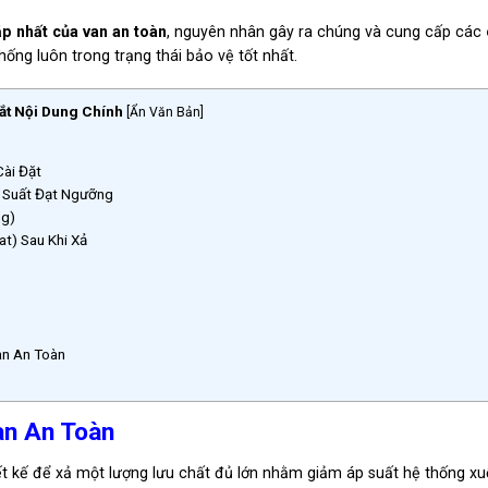
ặp nhất của van an toàn
, nguyên nhân gây ra chúng và cung cấp các
thống luôn trong trạng thái bảo vệ tốt nhất.
ắt Nội Dung Chính
[
Ẩn Văn Bản
]
Cài Đặt
Áp Suất Đạt Ngưỡng
ng)
at) Sau Khi Xả
)
an An Toàn
an An Toàn
iết kế để xả một lượng lưu chất đủ lớn nhằm giảm áp suất hệ thống x