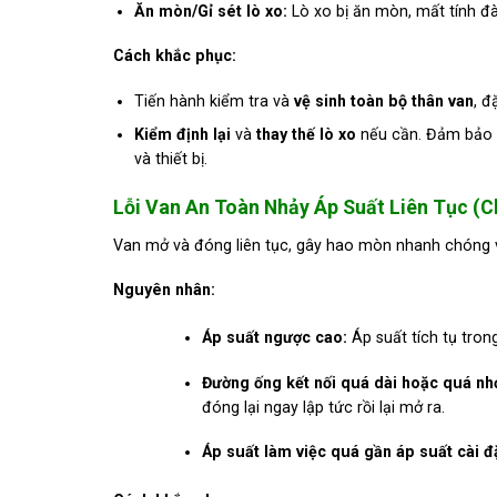
Ăn mòn/Gỉ sét lò xo:
Lò xo bị ăn mòn, mất tính đà
Cách khắc phục:
Tiến hành kiểm tra và
vệ sinh toàn bộ thân van
, đ
Kiểm định lại
và
thay thế lò xo
nếu cần. Đảm bảo k
và thiết bị.
Lỗi Van An Toàn Nhảy Áp Suất Liên Tục (C
Van mở và đóng liên tục, gây hao mòn nhanh chóng 
Nguyên nhân:
Áp suất ngược cao:
Áp suất tích tụ tro
Đường ống kết nối quá dài hoặc quá nh
đóng lại ngay lập tức rồi lại mở ra.
Áp suất làm việc quá gần áp suất cài đ