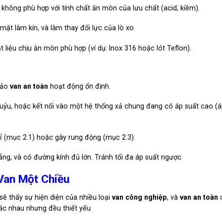
 không phù hợp với tính chất ăn mòn của lưu chất (acid, kiềm).
t làm kín, và làm thay đổi lực của lò xo.
t liệu chịu ăn mòn phù hợp (ví dụ: Inox 316 hoặc lót Teflon).
bảo
van an toàn
hoạt động ổn định.
uỷu, hoặc kết nối vào một hệ thống xả chung đang có áp suất cao (á
ỉ (mục 2.1) hoặc gây rung động (mục 2.3).
g, và có đường kính đủ lớn. Tránh tối đa áp suất ngược.
Van Một Chiều
ẽ thấy sự hiện diện của nhiều loại
van công nghiệp
, và
van an toàn
ác nhau nhưng đều thiết yếu.