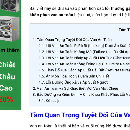
Bài viết này sẽ đi sâu vào phân tích các
lỗi thường g
khắc phục van an toàn
hiệu quả, giúp bạn duy trì hệ 
Tóm T
1.
Tầm Quan Trọng Tuyệt Đối Của Van An Toàn
1.1.
Lỗi Van An Toàn Bị Rò Rỉ (Leaking) Dưới Áp Suất 
1.2.
Lỗi Van An Toàn Không Mở (Failure to Lift) Khi 
1.3.
Lỗi Van An Toàn Nhảy Áp Suất Liên Tục (Chatteri
1.4.
Lỗi Van An Toàn Không Đóng Lại (Failure to Re-se
1.5.
Thay Đổi/Sai Lệch Áp Suất Cài Đặt (Set Pressure
1.6.
Ăn Mòn Hóa Học và Bám Bẩn Chi Tiết
1.7.
Lỗi Đường Ống Xả và Áp Suất Ngược
2.
Van An Toàn và Sự Khác Biệt Với Van Một Chiều
3.
Bảo Dưỡng và Kiểm Định – Chìa Khóa Khắc Phục Lỗi V
3.1.
Kết Luận
Tầm Quan Trọng Tuyệt Đối Của V
Van an toàn là thiết bị bảo vệ cuối cùng. Nó được th