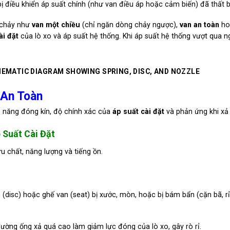
bị điều khiển áp suất chính (như van điều áp hoặc cảm biến) đã thất b
g chảy như
van một chiều
(chỉ ngăn dòng chảy ngược),
van an toàn
ho
ài đặt
của lò xo và áp suất hệ thống. Khi áp suất hệ thống vượt qua 
 An Toàn
 năng đóng kín, độ chính xác của
áp suất cài đặt
và phản ứng khi xả 
 Suất Cài Đặt
ưu chất, năng lượng và tiếng ồn.
(disc) hoặc ghế van (seat) bị xước, mòn, hoặc bị bám bẩn (cặn bã, rỉ
ường ống xả quá cao làm giảm lực đóng của lò xo, gây rò rỉ.