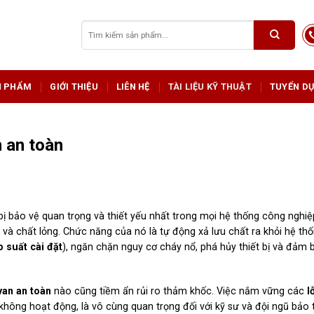
Tìm
kiếm:
N PHẨM
GIỚI THIỆU
LIÊN HỆ
TÀI LIỆU KỸ THUẬT
TUYỂN D
n an toàn
bị bảo vệ quan trọng và thiết yếu nhất trong mọi hệ thống công nghiệ
n và chất lỏng. Chức năng của nó là tự động xả lưu chất ra khỏi hệ thố
p suất cài đặt
), ngăn chặn nguy cơ cháy nổ, phá hủy thiết bị và đảm 
van an toàn
nào cũng tiềm ẩn rủi ro thảm khốc. Việc nắm vững các
l
không hoạt động, là vô cùng quan trọng đối với kỹ sư và đội ngũ bảo t