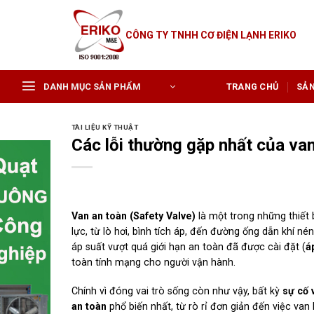
Skip
to
CÔNG TY TNHH CƠ ĐIỆN LẠNH ERIKO
content
DANH MỤC SẢN PHẨM
TRANG CHỦ
SẢ
TÀI LIỆU KỸ THUẬT
Các lỗi thường gặp nhất của va
Van an toàn (Safety Valve)
là một trong những thiết 
lực, từ lò hơi, bình tích áp, đến đường ống dẫn khí né
áp suất vượt quá giới hạn an toàn đã được cài đặt (
á
toàn tính mạng cho người vận hành.
Chính vì đóng vai trò sống còn như vậy, bất kỳ
sự cố 
an toàn
phổ biến nhất, từ rò rỉ đơn giản đến việc van 