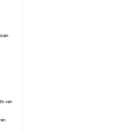
toàn
iến van
an.