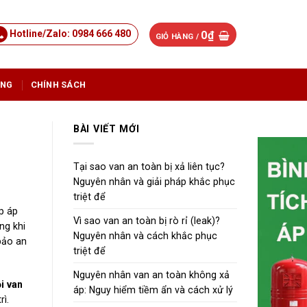
Hotline/Zalo: 0984 666 480
0
₫
GIỎ HÀNG /
ỤNG
CHÍNH SÁCH
BÀI VIẾT MỚI
Tại sao van an toàn bị xả liên tục?
Nguyên nhân và giải pháp khắc phục
triệt để
p áp
Vì sao van an toàn bị rò rỉ (leak)?
ng khi
Nguyên nhân và cách khắc phục
bảo an
triệt để
Nguyên nhân van an toàn không xả
ỗi van
áp: Nguy hiểm tiềm ẩn và cách xử lý
rì.