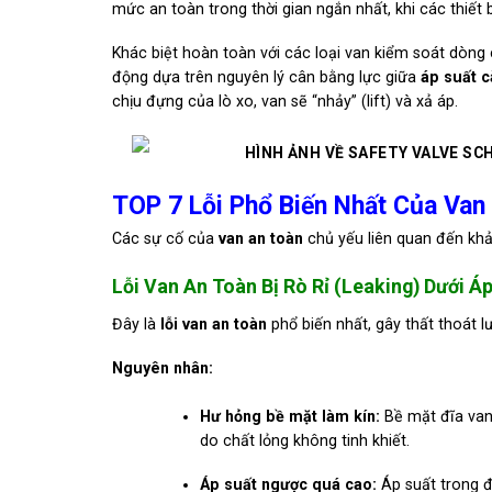
mức an toàn trong thời gian ngắn nhất, khi các thiết 
Khác biệt hoàn toàn với các loại van kiểm soát dòn
động dựa trên nguyên lý cân bằng lực giữa
áp suất c
chịu đựng của lò xo, van sẽ “nhảy” (lift) và xả áp.
TOP 7 Lỗi Phổ Biến Nhất Của Van
Các sự cố của
van an toàn
chủ yếu liên quan đến khả
Lỗi Van An Toàn Bị Rò Rỉ (Leaking) Dưới Áp
Đây là
lỗi van an toàn
phổ biến nhất, gây thất thoát l
Nguyên nhân:
Hư hỏng bề mặt làm kín:
Bề mặt đĩa van 
do chất lỏng không tinh khiết.
Áp suất ngược quá cao:
Áp suất trong đ