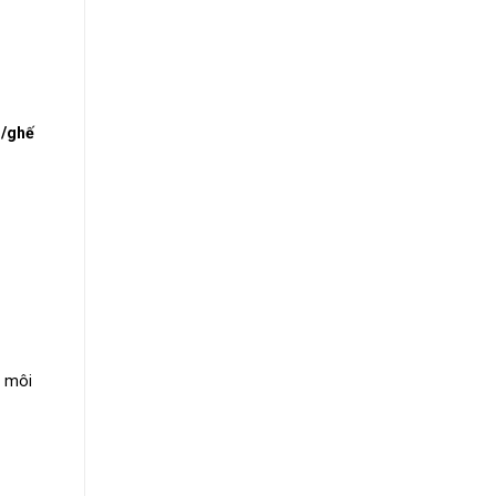
n/ghế
g môi