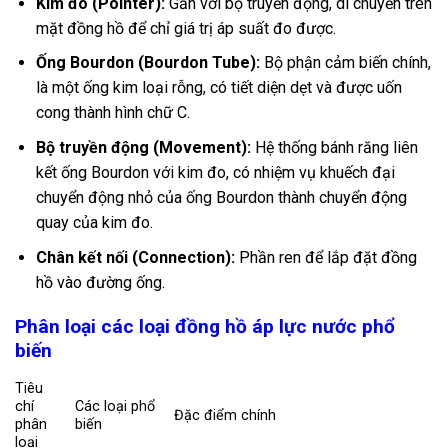
Kim đo (Pointer):
Gắn với bộ truyền động, di chuyển trên
mặt đồng hồ để chỉ giá trị áp suất đo được.
Ống Bourdon (Bourdon Tube):
Bộ phận cảm biến chính,
là một ống kim loại rỗng, có tiết diện dẹt và được uốn
cong thành hình chữ C.
Bộ truyền động (Movement):
Hệ thống bánh răng liên
kết ống Bourdon với kim đo, có nhiệm vụ khuếch đại
chuyển động nhỏ của ống Bourdon thành chuyển động
quay của kim đo.
Chân kết nối (Connection):
Phần ren để lắp đặt đồng
hồ vào đường ống.
Phân loại các loại đồng hồ áp lực nước phổ
biến
Tiêu
chí
Các loại phổ
Đặc điểm chính
phân
biến
loại