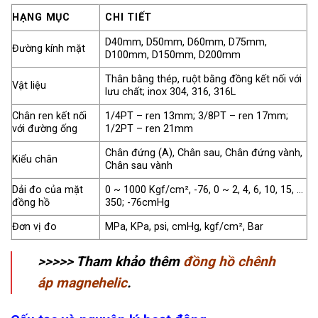
HẠNG MỤC
CHI TIẾT
D40mm, D50mm, D60mm, D75mm,
Đường kính mặt
D100mm, D150mm, D200mm
Thân bằng thép, ruột bằng đồng kết nối với
Vật liệu
lưu chất; inox 304, 316, 316L
Chân ren kết nối
1/4PT – ren 13mm; 3/8PT – ren 17mm;
với đường ống
1/2PT – ren 21mm
Chân đứng (A), Chân sau, Chân đứng vành,
Kiểu chân
Chân sau vành
Dải đo của mặt
0 ~ 1000 Kgf/cm², -76, 0 ~ 2, 4, 6, 10, 15, …
đồng hồ
350; -76cmHg
Đơn vị đo
MPa, KPa, psi, cmHg, kgf/cm², Bar
>>>>> Tham khảo thêm
đồng hồ chênh
áp magnehelic
.