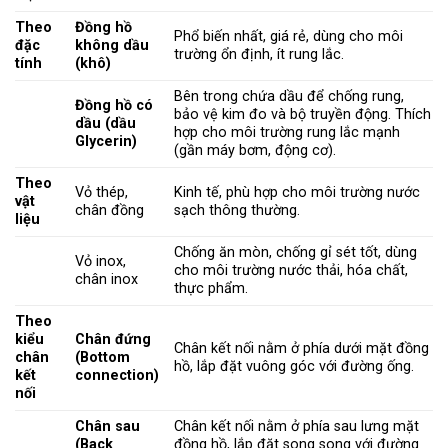
Theo
Đồng hồ
Phổ biến nhất, giá rẻ, dùng cho môi
đặc
không dầu
trường ổn định, ít rung lắc.
tính
(khô)
Bên trong chứa dầu để chống rung,
Đồng hồ có
bảo vệ kim đo và bộ truyền động. Thích
dầu (dầu
hợp cho môi trường rung lắc mạnh
Glycerin)
(gần máy bơm, động cơ).
Theo
Vỏ thép,
Kinh tế, phù hợp cho môi trường nước
vật
chân đồng
sạch thông thường.
liệu
Chống ăn mòn, chống gỉ sét tốt, dùng
Vỏ inox,
cho môi trường nước thải, hóa chất,
chân inox
thực phẩm.
Theo
kiểu
Chân đứng
Chân kết nối nằm ở phía dưới mặt đồng
chân
(Bottom
hồ, lắp đặt vuông góc với đường ống.
kết
connection)
nối
Chân sau
Chân kết nối nằm ở phía sau lưng mặt
(Back
đồng hồ, lắp đặt song song với đường