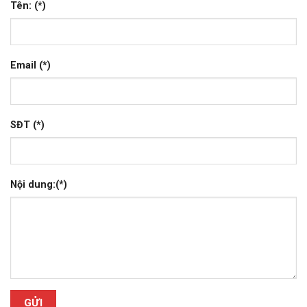
Tên: (*)
Email (*)
SĐT (*)
Nội dung:(*)