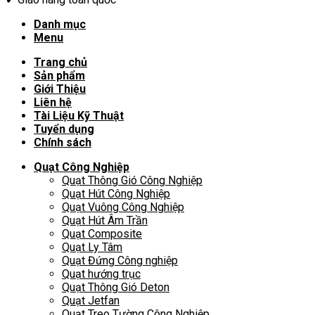
Danh mục
Menu
Trang chủ
Sản phẩm
Giới Thiệu
Liên hệ
Tài Liệu Kỹ Thuật
Tuyển dụng
Chính sách
Quạt Công Nghiệp
Quạt Thông Gió Công Nghiệp
Quạt Hút Công Nghiệp
Quạt Vuông Công Nghiệp
Quạt Hút Âm Trần
Quạt Composite
Quạt Ly Tâm
Quạt Đứng Công nghiệp
Quạt hướng trục
Quạt Thông Gió Deton
Quạt Jetfan
Quạt Treo Tường Công Nghiệp