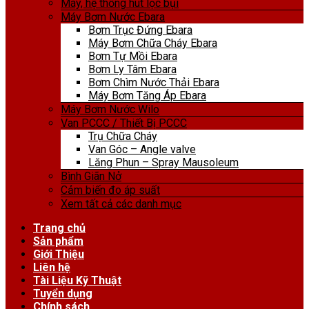
Máy, hệ thống hút lọc bụi
Máy Bơm Nước Ebara
Bơm Trục Đứng Ebara
Máy Bơm Chữa Cháy Ebara
Bơm Tự Mồi Ebara
Bơm Ly Tâm Ebara
Bơm Chìm Nước Thải Ebara
Máy Bơm Tăng Áp Ebara
Máy Bơm Nước Wilo
Van PCCC / Thiết Bị PCCC
Trụ Chữa Cháy
Van Góc – Angle valve
Lăng Phun – Spray Mausoleum
Bình Giãn Nở
Cảm biến đo áp suất
Xem tất cả các danh mục
Trang chủ
Sản phẩm
Giới Thiệu
Liên hệ
Tài Liệu Kỹ Thuật
Tuyển dụng
Chính sách