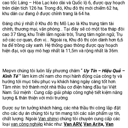
cao tốc Láng – Hòa Lạc kéo dài và Quốc lộ 6, được quy hoạch
trên diện tích 126 ha. Trong đó, Khu đô thị mới chiếm 62 ha,
khu dân cư đang ở được chỉnh trang là 64 ha.
Đáng chú ý nhất ở Khu đô thị Mỗ Lao là Khu trung tâm tài
chính, thương mại, văn phòng… Tại đây sẽ có một tòa tháp đôi
cao 37 tầng, khu Triển lãm ngoài trời, Trung tâm ngôn ngữ, Trụ
sở các cơ quan, đơn vị… Ngoài ra, Khu đô thị còn dành hơn 6,6
ha để trồng cây xanh. Hệ thống giao thông được quy hoạch
hiện đại, với quy mô hẹp nhất là 11,5m và rộng nhất là 36m.
Mepvn chúng tôi luôn lấy phương châm “
Uy Tín – Hiệu Quả –
Kinh Tế
” làm kim chỉ nam cho mọi hành động của công ty và
hướng tới mục tiêu phục vụ khách hàng ngày càng tốt hơn.
Tầm nhìn: trở thành một nhà thầu cơ điện hàng đầu tại Việt
Nam. Sứ mệnh : Cung cấp giải pháp công nghệ tiết kiệm năng
lượng & thân thiện với môi trường.
Được sự tin tưởng khách hàng, các nhà thầu thi công lắp đặt
cho các dự án chúng tôi tự tin mang tới các sản phẩm uy tín,
chất lượng. Ngoài
Van shinyi
chúng tôi chuyên cung cấp các
loại
van công nghiệp
khác như:
Van ARV
,
Van Arit
a,
Van