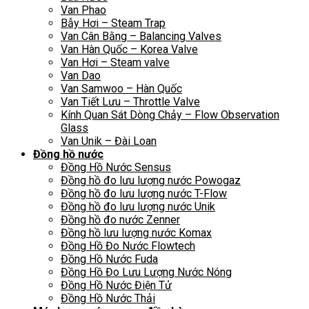
Van Phao
Bẫy Hơi – Steam Trap
Van Cân Bằng – Balancing Valves
Van Hàn Quốc – Korea Valve
Van Hơi – Steam valve
Van Dao
Van Samwoo – Hàn Quốc
Van Tiết Lưu – Throttle Valve
Kính Quan Sát Dòng Chảy – Flow Observation
Glass
Van Unik – Đài Loan
Đồng hồ nước
Đồng Hồ Nước Sensus
Đồng hồ đo lưu lượng nước Powogaz
Đồng hồ đo lưu lượng nước T-Flow
Đồng hồ đo lưu lượng nước Unik
Đồng hồ đo nước Zenner
Đồng hồ lưu lượng nước Komax
Đồng Hồ Đo Nước Flowtech
Đồng Hồ Nước Fuda
Đồng Hồ Đo Lưu Lượng Nước Nóng
Đồng Hồ Nước Điện Tử
Đồng Hồ Nước Thải