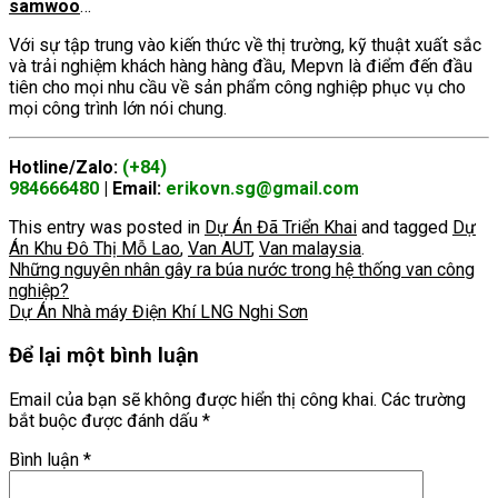
samwoo
…
Với sự tập trung vào kiến thức về thị trường, kỹ thuật xuất sắc
và trải nghiệm khách hàng hàng đầu, Mepvn là điểm đến đầu
tiên cho mọi nhu cầu về sản phẩm công nghiệp phục vụ cho
mọi công trình lớn nói chung.
Hotline/Zalo:
(+84)
984666480
| Email:
erikovn.sg@gmail.com
This entry was posted in
Dự Án Đã Triển Khai
and tagged
Dự
Án Khu Đô Thị Mỗ Lao
,
Van AUT
,
Van malaysia
.
Những nguyên nhân gây ra búa nước trong hệ thống van công
nghiệp?
Dự Án Nhà máy Điện Khí LNG Nghi Sơn
Để lại một bình luận
Email của bạn sẽ không được hiển thị công khai.
Các trường
bắt buộc được đánh dấu
*
Bình luận
*