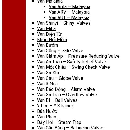
Van Malaixia
Van Arita – Malaysia
Van ARV – Malaysia
Van AUT – Malaysia
Van Shinyi – Shinyi Valves
Van Miha
Van Điện Từ
Khớp Nối Mềm
Van Bướm
Van Cổng – Gate Valve
Van Giảm Áp – Pressure Reducing Valve
Van An Toàn – Safety Relief Valve
Van Một Chiều – Swing Check Valve
Van Xả Khí
Van Cầu – Globe Valve
Van 3 Ngã
Van Báo Động – Alarm Valve
Van Xả Tràn – Overflow Valve
Van Bi – Ball Valves
Y Lọc – Y Strainer
Búa Nước
Van Phao
Bẫy Hơi – Steam Trap
Van Cân Bằng – Balancing Valves