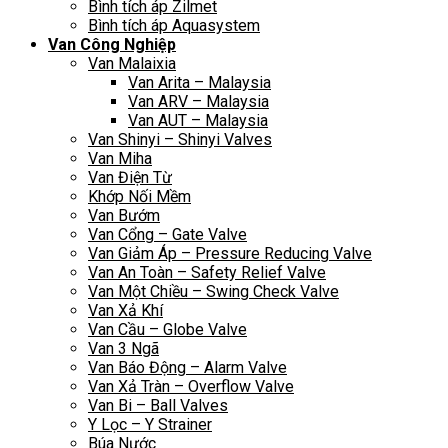
Bình tích áp Zilmet
Bình tích áp Aquasystem
Van Công Nghiệp
Van Malaixia
Van Arita – Malaysia
Van ARV – Malaysia
Van AUT – Malaysia
Van Shinyi – Shinyi Valves
Van Miha
Van Điện Từ
Khớp Nối Mềm
Van Bướm
Van Cổng – Gate Valve
Van Giảm Áp – Pressure Reducing Valve
Van An Toàn – Safety Relief Valve
Van Một Chiều – Swing Check Valve
Van Xả Khí
Van Cầu – Globe Valve
Van 3 Ngã
Van Báo Động – Alarm Valve
Van Xả Tràn – Overflow Valve
Van Bi – Ball Valves
Y Lọc – Y Strainer
Búa Nước