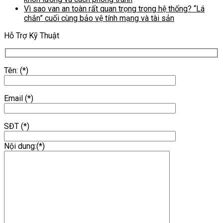
Vì sao van an toàn rất quan trọng trong hệ thống? “Lá
chắn” cuối cùng bảo vệ tính mạng và tài sản
Hỗ Trợ Kỹ Thuật
Tên: (*)
Email (*)
SĐT (*)
Nội dung:(*)