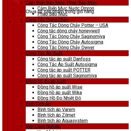
0
₫
Cảm Biến Báo Mức, Phao Báo Mức
Cảm Biến Mực Nước Omron
Chưa có sản phẩm trong giỏ hàng.
Phao Báo Mức
Công Tắc Dòng Chảy
Công Tắc Dòng Chảy Potter – USA
Công tắc dòng chảy honeywell
Công Tắc Dòng Chảy Saginomiya
Công Tắc Dòng Chảy Autosigma
Công Tắc Dòng Chảy Dwyer
Công Tắc Áp Suất
Công tắc áp suất Danfoss
Công Tắc Áp Suất Autosigma
Công tắc áp suất POTTER
Công tắc áp suất Saginomiya
Đồng hồ đo áp suất
Đồng hồ áp suất Wise
Đồng hồ áp suất Wika
Đồng Hồ Đo Nhiệt Độ
Bình Tích Áp
Bình tích áp Varem
Bình tích áp Zilmet
Bình tích áp Aquasystem
Van Công Nghiệp