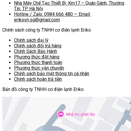
Nhà Máy Chế Tạo Thiết Bị: Km17 – Quán Gánh, Thường
Tín, TP Hà Nội
Hotline / Zalo: 0984 666 480 — Email:
erikovn.sg@gmail.com
Chính sách công ty TNHH cơ điện lạnh Eriko
Chính sách đại lý
Chính sách đổi trả hàng
Chính Sách Bảo Hành
Phương thức đặt hàng
Phương thức thanh toán
Phương thức vận chuyển
Chính sách bảo mật thông tin cá nhân
Chính sách hoàn trả tiền
Bản đồ công ty TNHH cơ điện lạnh Eriko