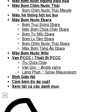
Máy bơm nước ngưng điều hòa
Máy Bơm Chìm Nước Thải
Bơm Chìm Nước Thải Meudy
Máy, hệ thống hút lọc bụi
Máy Bơm Nước Ebara
Bơm Trục Đứng Ebara
Máy Bơm Chữa Cháy Ebara
Bơm Tự Mồi Ebara
Bơm Ly Tâm Ebara
Bơm Chìm Nước Thải Ebara
Máy Bơm Tăng Áp Ebara
Máy Bơm Nước Wilo
Van PCCC / Thiết Bị PCCC
Trụ Chữa Cháy
Van Góc – Angle valve
Lăng Phun – Spray Mausoleum
Bình Giãn Nở
Cảm biến đo áp suất
Xem tất cả các danh mục
«