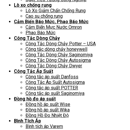
Lò xo chống rung
Lò Xo Giảm Chấn Chống Rung
Cao su chống rung
Cảm Biến Báo Mức, Phao Báo Mức
Cảm Biến Mực Nước Omron
Phao Báo Mức
Công Tắc Dòng Chảy
Công Tắc Dòng Chảy Potter – USA
Công tắc dòng chảy honeywell
Công Tắc Dòng Chảy Saginomiya
Công Tắc Dòng Chảy Autosigma
Công Tắc Dòng Chảy Dwyer
Công Tắc Áp Suất
Công tắc áp suất Danfoss
Công Tắc Áp Suất Autosigma
Công tắc áp suất POTTER
Công tắc áp suất Saginomiya
Đồng hồ đo áp suất
Đồng hồ áp suất Wise
Đồng hồ áp suất Wika
Đồng Hồ Đo Nhiệt Độ
Bình Tích Áp
Bình tích áp Varem