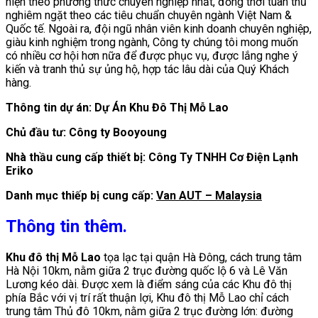
hiện theo phương thức chuyên nghiệp nhất, đồng thời tuân thủ
nghiêm ngặt theo các tiêu chuẩn chuyên ngành Việt Nam &
Quốc tế. Ngoài ra, đội ngũ nhân viên kinh doanh chuyên nghiệp,
giàu kinh nghiệm trong ngành, Công ty chúng tôi mong muốn
có nhiều cơ hội hơn nữa để được phục vụ, được lắng nghe ý
kiến và tranh thủ sự ủng hộ, hợp tác lâu dài của Quý Khách
hàng.
Thông tin dự án: Dự Án Khu Đô Thị Mỗ Lao
Chủ đầu tư: Công ty Booyoung
Nhà thầu cung cấp thiết bị:
Công Ty TNHH Cơ Điện Lạnh
Eriko
Danh mục thiếp bị cung cấp:
Van AUT – Malaysia
Thông tin thêm.
Khu đô thị Mỗ Lao
tọa lạc tại quận Hà Đông, cách trung tâm
Hà Nội 10km, nằm giữa 2 trục đường quốc lộ 6 và Lê Văn
Lương kéo dài. Được xem là điểm sáng của các Khu đô thị
phía Bắc với vị trí rất thuận lợi, Khu đô thị Mỗ Lao chỉ cách
trung tâm Thủ đô 10km, nằm giữa 2 trục đường lớn: đường