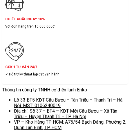
CHIẾT KHẤU NGAY 10%
Với đơn hàng trên 10.000.000đ.
CSKH TƯ VẤN 24/7
✓ Hỗ trợ kỹ thuật lắp đặt vận hành
Thông tin công ty TNHH cơ điện lạnh Eriko
Lô 33 BT5 KĐT Cầu Bươu – Tân Triều – Thanh Trì – Hà
Nội. MST: 0106240019
Địa chỉ: Số 37 – BT4 – KĐT Mới Cầu Bươu – Xã Tân
Triều – Huyện Thanh Trì – TP Hà Nội
VP – Kho Hàng TP HCM: A75/54 Bạch Đằng, Phường 2,
Quận Tân Bình, TP HCM