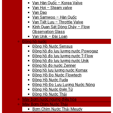
Van Hàn Quốc – Korea Valve
Van Hơi – Steam valve
Van Dao
Van Samwoo – Hàn Quốc
Van Tiết Lưu – Throttle Valve
Kính Quan Sát Dòng Chảy – Flow
Observation Glass
Van Unik – Đài Loan
Đồng hồ nước
Đồng Hồ Nước Sensus
Đồng hồ đo lưu lượng nước Powogaz
Đồng hồ đo lưu lượng nước T-Flow
Đồng hồ đo lưu lượng nước Unik
Đồng hồ đo nước Zenner
Đồng hồ lưu lượng nước Komax
Đồng Hồ Đo Nước Flowtech
Đồng Hồ Nước Fuda
Đồng Hồ Đo Lưu Lượng Nước Nóng
Đồng Hồ Nước Điện Tử
Đồng Hồ Nước Thải
Máy bơm nước ngưng điều hòa
Máy Bơm Chìm Nước Thải
Bơm Chìm Nước Thải Meudy