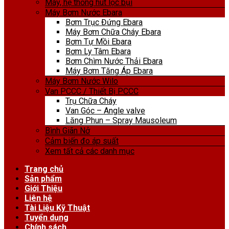
Máy, hệ thống hút lọc bụi
Máy Bơm Nước Ebara
Bơm Trục Đứng Ebara
Máy Bơm Chữa Cháy Ebara
Bơm Tự Mồi Ebara
Bơm Ly Tâm Ebara
Bơm Chìm Nước Thải Ebara
Máy Bơm Tăng Áp Ebara
Máy Bơm Nước Wilo
Van PCCC / Thiết Bị PCCC
Trụ Chữa Cháy
Van Góc – Angle valve
Lăng Phun – Spray Mausoleum
Bình Giãn Nở
Cảm biến đo áp suất
Xem tất cả các danh mục
Trang chủ
Sản phẩm
Giới Thiệu
Liên hệ
Tài Liệu Kỹ Thuật
Tuyển dụng
Chính sách