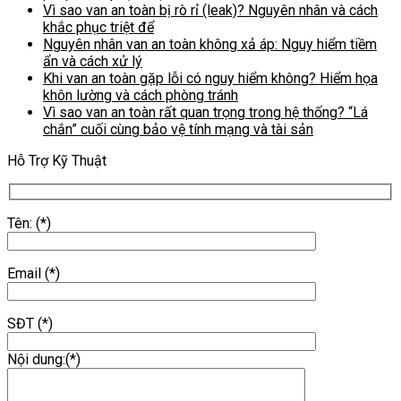
Vì sao van an toàn bị rò rỉ (leak)? Nguyên nhân và cách
khắc phục triệt để
Nguyên nhân van an toàn không xả áp: Nguy hiểm tiềm
ẩn và cách xử lý
Khi van an toàn gặp lỗi có nguy hiểm không? Hiểm họa
khôn lường và cách phòng tránh
Vì sao van an toàn rất quan trọng trong hệ thống? “Lá
chắn” cuối cùng bảo vệ tính mạng và tài sản
Hỗ Trợ Kỹ Thuật
Tên: (*)
Email (*)
SĐT (*)
Nội dung:(*)