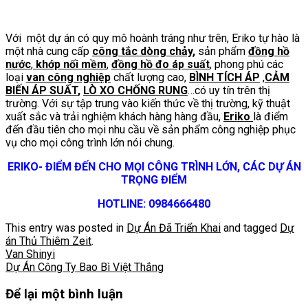
Với một dự án có quy mô hoành tráng như trên, Eriko tự hào là
một nhà cung cấp
công tắc dòng chảy
,
sản phẩm
đồng hồ
nước
,
khớp nối mềm
,
đồng hồ đo áp suất
, phong phú các
loại
van công nghiệp
chất lượng cao,
BÌNH TÍCH ÁP
,
CẢM
BIẾN ÁP SUẤT
,
LÒ XO CHỐNG RUNG
…có uy tín trên thị
trường. Với sự tập trung vào kiến thức về thị trường, kỹ thuật
xuất sắc và trải nghiệm khách hàng hàng đầu,
Eriko
là điểm
đến đầu tiên cho mọi nhu cầu về sản phẩm công nghiệp phục
vụ cho mọi công trình lớn nói chung.
ERIKO- ĐIỂM ĐẾN CHO MỌI CÔNG TRÌNH LỚN, CÁC DỰ ÁN
TRỌNG ĐIỂM
HOTLINE: 0984666480
This entry was posted in
Dự Án Đã Triển Khai
and tagged
Dự
án Thủ Thiêm Zeit
.
Van Shinyi
Dự Án Công Ty Bao Bì Việt Thắng
Để lại một bình luận