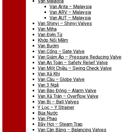
Van Malaixia
Van Arita – Malaysia
Van ARV – Malaysia
Van AUT – Malaysia
Van Shinyi – Shinyi Valves
Van Miha
Van Điện Từ
Khớp Nối Mềm
Van Bướm
Van Cổng – Gate Valve
Van Giảm Áp – Pressure Reducing Valve
Van An Toàn – Safety Relief Valve
Van Một Chiều – Swing Check Valve
Van Xả Khí
Van Cầu – Globe Valve
Van 3 Ngã
Van Báo Động – Alarm Valve
Van Xả Tràn – Overflow Valve
Van Bi – Ball Valves
Y Lọc – Y Strainer
Búa Nước
Van Phao
Bẫy Hơi – Steam Trap
Van Cân Bằng – Balancing Valves