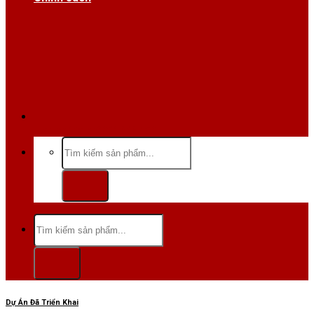
Hotline/Zalo:0984 666 480
Tìm
kiếm:
Tìm
kiếm:
Dự Án Đã Triển Khai