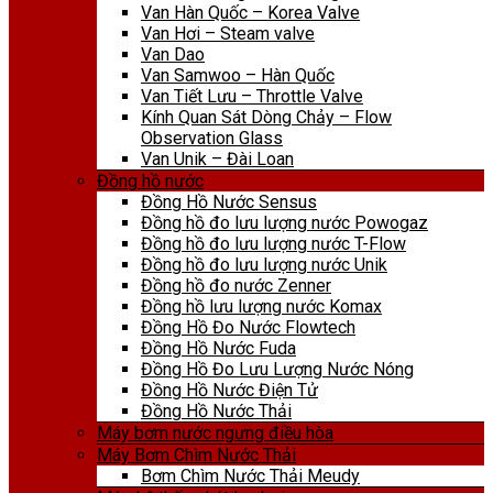
Van Hàn Quốc – Korea Valve
Van Hơi – Steam valve
Van Dao
Van Samwoo – Hàn Quốc
Van Tiết Lưu – Throttle Valve
Kính Quan Sát Dòng Chảy – Flow
Observation Glass
Van Unik – Đài Loan
Đồng hồ nước
Đồng Hồ Nước Sensus
Đồng hồ đo lưu lượng nước Powogaz
Đồng hồ đo lưu lượng nước T-Flow
Đồng hồ đo lưu lượng nước Unik
Đồng hồ đo nước Zenner
Đồng hồ lưu lượng nước Komax
Đồng Hồ Đo Nước Flowtech
Đồng Hồ Nước Fuda
Đồng Hồ Đo Lưu Lượng Nước Nóng
Đồng Hồ Nước Điện Tử
Đồng Hồ Nước Thải
Máy bơm nước ngưng điều hòa
Máy Bơm Chìm Nước Thải
Bơm Chìm Nước Thải Meudy