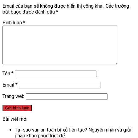
Email của bạn sẽ không được hiển thị công khai.
Các trường
bắt buộc được đánh dấu
*
Bình luận
*
Tên
*
Email
*
Trang web
Bài viết mới
Tại sao van an toàn bị xả liên tục? Nguyên nhân và giải
pháp khắc phục triệt để