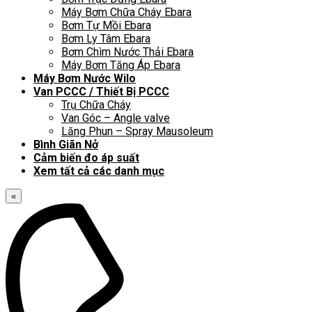
Máy Bơm Chữa Cháy Ebara
Bơm Tự Mồi Ebara
Bơm Ly Tâm Ebara
Bơm Chìm Nước Thải Ebara
Máy Bơm Tăng Áp Ebara
Máy Bơm Nước Wilo
Van PCCC / Thiết Bị PCCC
Trụ Chữa Cháy
Van Góc – Angle valve
Lăng Phun – Spray Mausoleum
Bình Giãn Nở
Cảm biến đo áp suất
Xem tất cả các danh mục
«