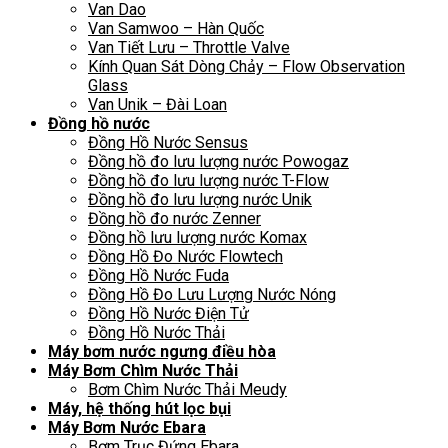
Van Dao
Van Samwoo – Hàn Quốc
Van Tiết Lưu – Throttle Valve
Kính Quan Sát Dòng Chảy – Flow Observation
Glass
Van Unik – Đài Loan
Đồng hồ nước
Đồng Hồ Nước Sensus
Đồng hồ đo lưu lượng nước Powogaz
Đồng hồ đo lưu lượng nước T-Flow
Đồng hồ đo lưu lượng nước Unik
Đồng hồ đo nước Zenner
Đồng hồ lưu lượng nước Komax
Đồng Hồ Đo Nước Flowtech
Đồng Hồ Nước Fuda
Đồng Hồ Đo Lưu Lượng Nước Nóng
Đồng Hồ Nước Điện Tử
Đồng Hồ Nước Thải
Máy bơm nước ngưng điều hòa
Máy Bơm Chìm Nước Thải
Bơm Chìm Nước Thải Meudy
Máy, hệ thống hút lọc bụi
Máy Bơm Nước Ebara
Bơm Trục Đứng Ebara