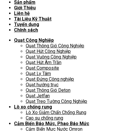
Sản phẩm
Giới Thiệu
Liên hệ
Tài Liệu Kỹ Thuật
Tuyển dụng
Chính sách
Quạt Công Nghiệp
Quạt Thông Gió Công Nghiệp
Quạt Hút Công Nghiệp
Quạt Vuông Công Nghiệp
Quạt Hút Âm Trần
Quạt Composite
Quạt Ly Tâm
Quạt Đứng Công nghiệp
Quạt hướng trục
Quạt Thông Gió Deton
Quạt Jetfan
Quạt Treo Tường Công Nghiệp
Lò xo chống rung
Lò Xo Giảm Chấn Chống Rung
Cao su chống rung
Cảm Biến Báo Mức, Phao Báo Mức
Cảm Biến Mực Nước Omron