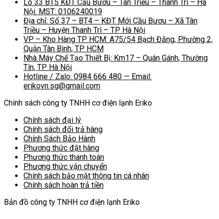
Lô 33 BT5 KĐT Cầu Bươu – Tân Triều – Thanh Trì – Hà
Nội. MST: 0106240019
Địa chỉ: Số 37 – BT4 – KĐT Mới Cầu Bươu – Xã Tân
Triều – Huyện Thanh Trì – TP Hà Nội
VP – Kho Hàng TP HCM: A75/54 Bạch Đằng, Phường 2,
Quận Tân Bình, TP HCM
Nhà Máy Chế Tạo Thiết Bị: Km17 – Quán Gánh, Thường
Tín, TP Hà Nội
Hotline / Zalo: 0984 666 480 — Email:
erikovn.sg@gmail.com
Chính sách công ty TNHH cơ điện lạnh Eriko
Chính sách đại lý
Chính sách đổi trả hàng
Chính Sách Bảo Hành
Phương thức đặt hàng
Phương thức thanh toán
Phương thức vận chuyển
Chính sách bảo mật thông tin cá nhân
Chính sách hoàn trả tiền
Bản đồ công ty TNHH cơ điện lạnh Eriko