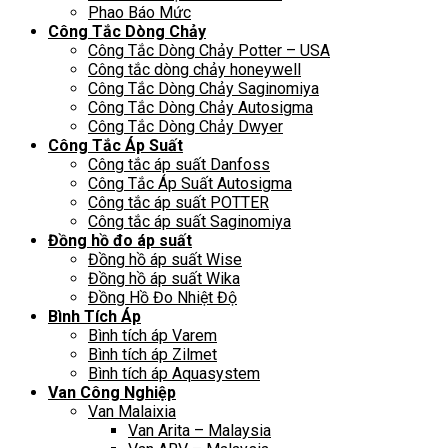
Phao Báo Mức
Công Tắc Dòng Chảy
Công Tắc Dòng Chảy Potter – USA
Công tắc dòng chảy honeywell
Công Tắc Dòng Chảy Saginomiya
Công Tắc Dòng Chảy Autosigma
Công Tắc Dòng Chảy Dwyer
Công Tắc Áp Suất
Công tắc áp suất Danfoss
Công Tắc Áp Suất Autosigma
Công tắc áp suất POTTER
Công tắc áp suất Saginomiya
Đồng hồ đo áp suất
Đồng hồ áp suất Wise
Đồng hồ áp suất Wika
Đồng Hồ Đo Nhiệt Độ
Bình Tích Áp
Bình tích áp Varem
Bình tích áp Zilmet
Bình tích áp Aquasystem
Van Công Nghiệp
Van Malaixia
Van Arita – Malaysia