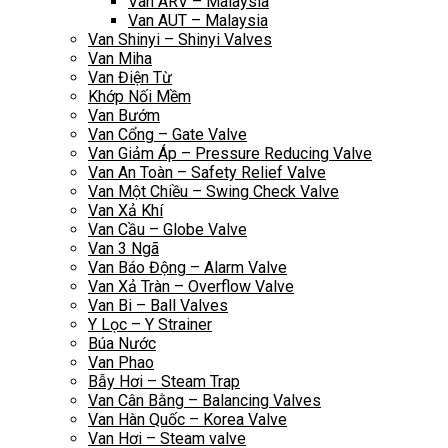
Van ARV – Malaysia
Van AUT – Malaysia
Van Shinyi – Shinyi Valves
Van Miha
Van Điện Từ
Khớp Nối Mềm
Van Bướm
Van Cổng – Gate Valve
Van Giảm Áp – Pressure Reducing Valve
Van An Toàn – Safety Relief Valve
Van Một Chiều – Swing Check Valve
Van Xả Khí
Van Cầu – Globe Valve
Van 3 Ngã
Van Báo Động – Alarm Valve
Van Xả Tràn – Overflow Valve
Van Bi – Ball Valves
Y Lọc – Y Strainer
Búa Nước
Van Phao
Bẫy Hơi – Steam Trap
Van Cân Bằng – Balancing Valves
Van Hàn Quốc – Korea Valve
Van Hơi – Steam valve