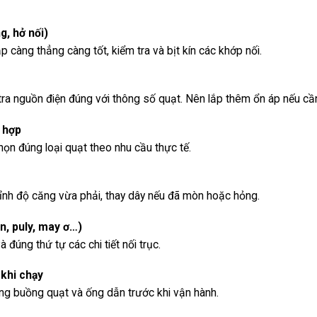
g, hở nối)
càng thẳng càng tốt, kiểm tra và bịt kín các khớp nối.
tra nguồn điện đúng với thông số quạt. Nên lắp thêm ổn áp nếu cầ
 hợp
chọn đúng loại quạt theo nhu cầu thực tế.
hỉnh độ căng vừa phải, thay dây nếu đã mòn hoặc hỏng.
en, puly, may ơ…)
 đúng thứ tự các chi tiết nối trục.
 khi chạy
ong buồng quạt và ống dẫn trước khi vận hành.