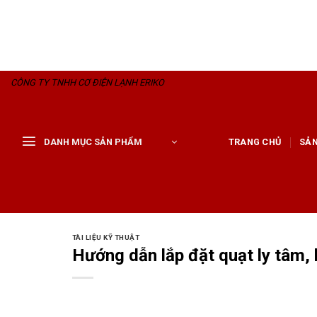
Skip
to
content
CÔNG TY TNHH CƠ ĐIỆN LẠNH ERIKO
DANH MỤC SẢN PHẨM
TRANG CHỦ
SẢ
TÀI LIỆU KỸ THUẬT
Hướng dẫn lắp đặt quạt ly tâm,