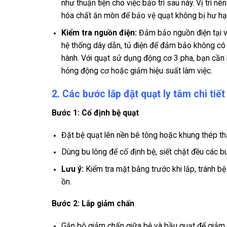
như thuận tiện cho việc bảo trì sau này. Vị trí n
hóa chất ăn mòn để bảo vệ quạt không bị hư hạ
Kiểm tra nguồn điện:
Đảm bảo nguồn điện tại vị 
hệ thống dây dẫn, tủ điện để đảm bảo không có
hành. Với quạt sử dụng động cơ 3 pha, bạn cần ki
hỏng động cơ hoặc giảm hiệu suất làm việc.
2. Các bước lắp đặt quạt ly tâm chi tiết
Bước 1: Cố định bệ quạt
Đặt bệ quạt lên nền bê tông hoặc khung thép t
Dùng bu lông để cố định bệ, siết chặt đều các bu
Lưu ý:
Kiểm tra mặt bằng trước khi lắp, tránh bệ
ồn.
Bước 2: Lắp giảm chấn
Gắn bộ giảm chấn giữa bệ và bầu quạt để giảm 