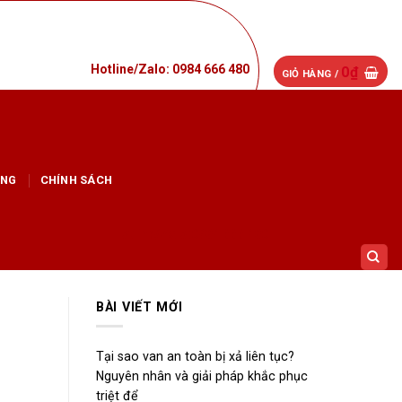
Hotline/Zalo: 0984 666 480
0
₫
GIỎ HÀNG /
ỤNG
CHÍNH SÁCH
Hotline/Zalo:0984 666 480
BÀI VIẾT MỚI
Tại sao van an toàn bị xả liên tục?
Nguyên nhân và giải pháp khắc phục
triệt để