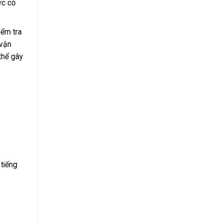
ực có
iểm tra
 vận
thể gây
tiếng