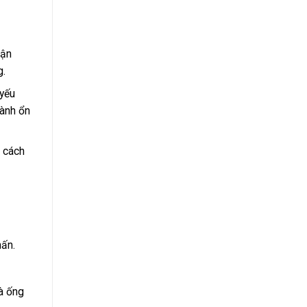
hận
g.
 yếu
hành ổn
 cách
hấn.
à ống