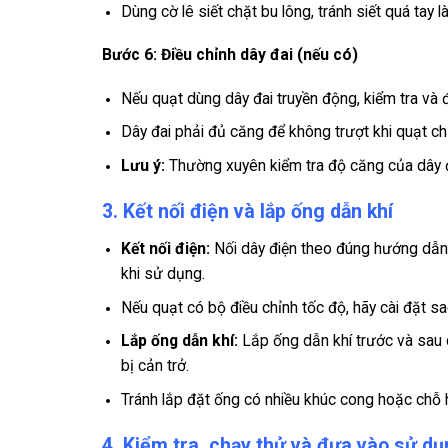
Dùng cờ lê siết chặt bu lông, tránh siết quá tay 
Bước 6: Điều chỉnh dây đai (nếu có)
Nếu quạt dùng dây đai truyền động, kiểm tra và 
Dây đai phải đủ căng để không trượt khi quạt c
Lưu ý:
Thường xuyên kiểm tra độ căng của dây đa
3. Kết nối điện và lắp ống dẫn khí
Kết nối điện:
Nối dây điện theo đúng hướng dẫn 
khi sử dụng.
Nếu quạt có bộ điều chỉnh tốc độ, hãy cài đặt s
Lắp ống dẫn khí:
Lắp ống dẫn khí trước và sau q
bị cản trở.
Tránh lắp đặt ống có nhiều khúc cong hoặc chỗ h
4. Kiểm tra, chạy thử và đưa vào sử d