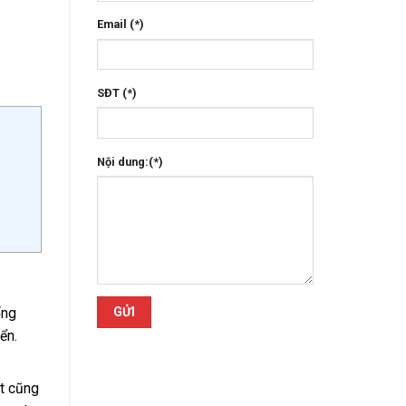
Email (*)
SĐT (*)
Nội dung:(*)
ống
ển.
ặt cũng