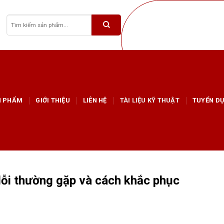
Tìm
kiếm:
N PHẨM
GIỚI THIỆU
LIÊN HỆ
TÀI LIỆU KỸ THUẬT
TUYỂN D
 lỗi thường gặp và cách khắc phục