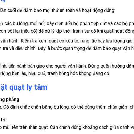
ỹ lần cuối để đảm bảo mọi thứ an toàn và hoạt động đúng:
ừ các bu lông, mối nối, dây điện đến bộ phận tiếp đất và các bộ p
òn sót lại (nếu có) để xử lý kịp thời, tránh sự cố khi quạt hoạt độn
vận hành. Kiểm tra xem quạt có kêu to, rung lắc hay lưu lượng gió
m tra và điều chỉnh. Đây là bước quan trọng để đảm bảo quạt vận 
ịnh, tiến hành bàn giao cho người vận hành. Đừng quên hướng dẫn
 động bền lâu, hiệu quả, tránh hỏng hóc không đáng có.
đặt quạt ly tâm
ằng phẳng
. Cố định chắc chắn bằng bu lông, có thể dùng thêm chân giảm c
trí
o mũi tên trên thân quạt. Căn chỉnh đúng khoảng cách giữa cánh v