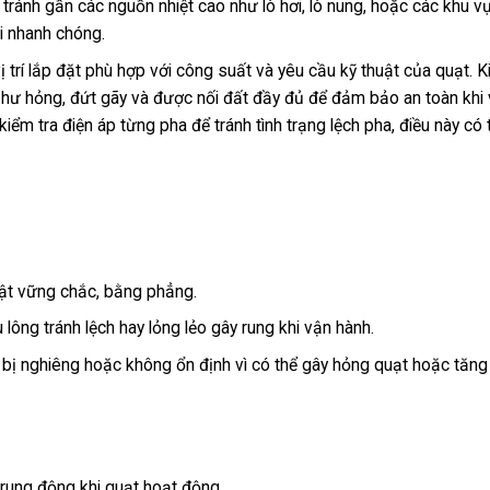
ên tránh gần các nguồn nhiệt cao như lò hơi, lò nung, hoặc các khu v
i nhanh chóng.
trí lắp đặt phù hợp với công suất và yêu cầu kỹ thuật của quạt. K
 hư hỏng, đứt gãy và được nối đất đầy đủ để đảm bảo an toàn khi
ểm tra điện áp từng pha để tránh tình trạng lệch pha, điều này có 
hật vững chắc, bằng phẳng.
 lông tránh lệch hay lỏng lẻo gây rung khi vận hành.
 bị nghiêng hoặc không ổn định vì có thể gây hỏng quạt hoặc tăng 
rung động khi quạt hoạt động.