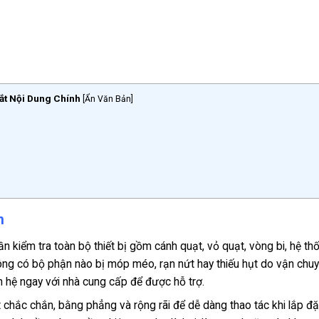
ắt Nội Dung Chính
[
Ẩn Văn Bản
]
m
ần kiểm tra toàn bộ thiết bị gồm cánh quạt, vỏ quạt, vòng bi, hệ th
ng có bộ phận nào bị móp méo, rạn nứt hay thiếu hụt do vận chuy
iên hệ ngay với nhà cung cấp để được hỗ trợ.
 chắc chắn, bằng phẳng và rộng rãi để dễ dàng thao tác khi lắp đ