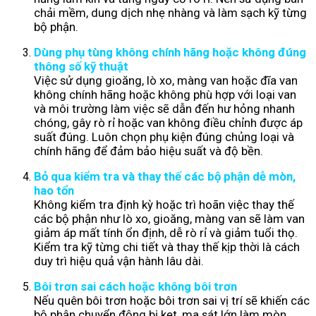
chải mềm, dung dịch nhẹ nhàng và làm sạch kỹ từng
bộ phận.
Dùng phụ tùng không chính hãng hoặc không đúng
thông số kỹ thuật
Việc sử dụng gioăng, lò xo, màng van hoặc đĩa van
không chính hãng hoặc không phù hợp với loại van
và môi trường làm việc sẽ dẫn đến hư hỏng nhanh
chóng, gây rò rỉ hoặc van không điều chỉnh được áp
suất đúng. Luôn chọn phụ kiện đúng chủng loại và
chính hãng để đảm bảo hiệu suất và độ bền.
Bỏ qua kiểm tra và thay thế các bộ phận dễ mòn,
hao tổn
Không kiểm tra định kỳ hoặc trì hoãn việc thay thế
các bộ phận như lò xo, gioăng, màng van sẽ làm van
giảm áp mất tính ổn định, dễ rò rỉ và giảm tuổi thọ.
Kiểm tra kỹ từng chi tiết và thay thế kịp thời là cách
duy trì hiệu quả vận hành lâu dài.
Bôi trơn sai cách hoặc không bôi trơn
Nếu quên bôi trơn hoặc bôi trơn sai vị trí sẽ khiến các
bộ phận chuyển động bị kẹt, ma sát lớn làm mòn