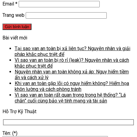
Email
*
Trang web
Bài viết mới
Tại sao van an toàn bị xả liên tục? Nguyên nhân và giải
pháp khắc phục triệt để
Vì sao van an toàn bị rò rỉ (leak)? Nguyên nhân và cách
khắc phục triệt để
Nguyên nhân van an toàn không xả áp: Nguy hiểm tiềm
ẩn và cách xử lý
Khi van an toàn gặp lỗi có nguy hiểm không? Hiểm họa
khôn lường và cách phòng tránh
Vì sao van an toàn rất quan trọng trong hệ thống? “Lá
chắn” cuối cùng bảo vệ tính mạng và tài sản
Hỗ Trợ Kỹ Thuật
Tên: (*)