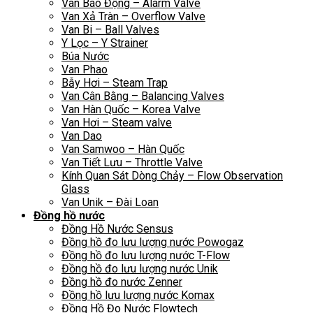
Van Báo Động – Alarm Valve
Van Xả Tràn – Overflow Valve
Van Bi – Ball Valves
Y Lọc – Y Strainer
Búa Nước
Van Phao
Bẫy Hơi – Steam Trap
Van Cân Bằng – Balancing Valves
Van Hàn Quốc – Korea Valve
Van Hơi – Steam valve
Van Dao
Van Samwoo – Hàn Quốc
Van Tiết Lưu – Throttle Valve
Kính Quan Sát Dòng Chảy – Flow Observation
Glass
Van Unik – Đài Loan
Đồng hồ nước
Đồng Hồ Nước Sensus
Đồng hồ đo lưu lượng nước Powogaz
Đồng hồ đo lưu lượng nước T-Flow
Đồng hồ đo lưu lượng nước Unik
Đồng hồ đo nước Zenner
Đồng hồ lưu lượng nước Komax
Đồng Hồ Đo Nước Flowtech