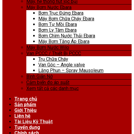
Máy, hệ thống hút lọc bụi
Máy Bơm Nước Ebara
Bơm Trục Đứng Ebara
Máy Bơm Chữa Cháy Ebara
Bơm Tự Mồi Ebara
Bơm Ly Tâm Ebara
Bơm Chìm Nước Thải Ebara
Máy Bơm Tăng Áp Ebara
Máy Bơm Nước Wilo
Van PCCC / Thiết Bị PCCC
Trụ Chữa Cháy
Van Góc – Angle valve
Lăng Phun – Spray Mausoleum
Bình Giãn Nở
Cảm biến đo áp suất
Xem tất cả các danh mục
Trang chủ
Sản phẩm
Giới Thiệu
Liên hệ
Tài Liệu Kỹ Thuật
Tuyển dụng
Chính sách