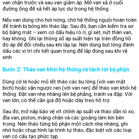
van chặn trước và sau van giảm áp. Mở van xả ở cuối
đường ống để xả hết áp lực dư trong hệ thống.
Nếu van dùng cho hơi nóng, chờ hệ thống nguội hoàn toàn
để tránh bị bỏng khi tháo lắp. Sau đó, bạn cần kiểm tra sơ
bộ bằng mắt – xem có dấu hiệu rò rỉ, gỉ sét, nứt thân van,
hay không. Ghi lại thông số áp suất hiện tại trên đồng hồ
đo áp để đối chiếu sau khi lắp lại. Nên dùng bút lông đánh
dấu các vị trí chi tiết quan trọng để lắp đúng sau khi vệ
sinh.
Bước 2: Tháo van khỏi hệ thống và tách rời bộ phận
Dùng cờ lê hoặc mỏ lết tháo các bu lông (với van mặt
bích) hoặc vặn ngược ren (với van ren) để tháo van khỏi hệ
thống. Đặt van nhẹ nhàng lên bệ phẳng, tránh va đập. Với
van lớn, có thể cần giá đỡ hoặc dây treo hỗ trợ.
Sau đó, mở nắp bảo vệ vít chỉnh áp suất và tháo dần lò xo,
đĩa van, piston, màng chắn và các gioăng làm kín bên
trong. Nên tháo từng bộ phận một cách nhẹ nhàng, ghi
nhớ hoặc chụp hình lại trình tự tháo, đặc biệt với các loại
van có cấu tạo phức tạp.