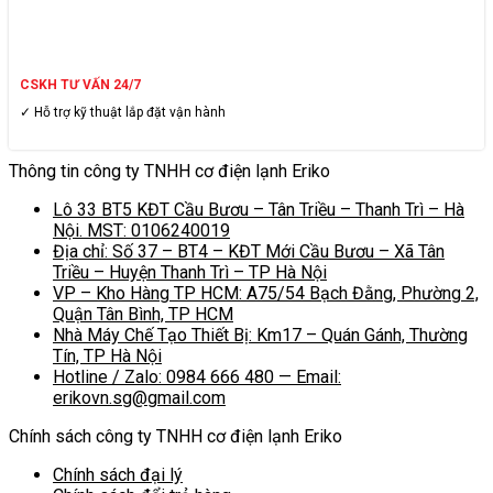
CSKH TƯ VẤN 24/7
✓ Hỗ trợ kỹ thuật lắp đặt vận hành
Thông tin công ty TNHH cơ điện lạnh Eriko
Lô 33 BT5 KĐT Cầu Bươu – Tân Triều – Thanh Trì – Hà
Nội. MST: 0106240019
Địa chỉ: Số 37 – BT4 – KĐT Mới Cầu Bươu – Xã Tân
Triều – Huyện Thanh Trì – TP Hà Nội
VP – Kho Hàng TP HCM: A75/54 Bạch Đằng, Phường 2,
Quận Tân Bình, TP HCM
Nhà Máy Chế Tạo Thiết Bị: Km17 – Quán Gánh, Thường
Tín, TP Hà Nội
Hotline / Zalo: 0984 666 480 — Email:
erikovn.sg@gmail.com
Chính sách công ty TNHH cơ điện lạnh Eriko
Chính sách đại lý