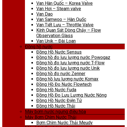
Van Hàn Quốc – Korea Valve
Van Hơi – Steam valve
Van Dao
Van Samwoo – Hàn Quốc
Van Tiết Lưu – Throttle Valve
Kính Quan Sát Dòng Chảy – Flow
Observation Glass
Van Unik – Đài Loan
Đồng hồ nước
Đồng Hồ Nước Sensus
Đồng hồ đo lưu lượng nước Powogaz
Đồng hồ đo lưu lượng nước T-Flow
Đồng hồ đo lưu lượng nước Unik
Đồng hồ đo nước Zenner
Đồng hồ lưu lượng nước Komax
Đồng Hồ Đo Nước Flowtech
Đồng Hồ Nước Fuda
Đồng Hồ Đo Lưu Lượng Nước Nóng
Đồng Hồ Nước Điện Tử
Đồng Hồ Nước Thải
Máy bơm nước ngưng điều hòa
Máy Bơm Chìm Nước Thải
Bơm Chìm Nước Thải Meudy