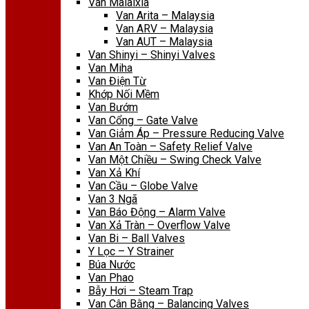
Van Malaixia
Van Arita – Malaysia
Van ARV – Malaysia
Van AUT – Malaysia
Van Shinyi – Shinyi Valves
Van Miha
Van Điện Từ
Khớp Nối Mềm
Van Bướm
Van Cổng – Gate Valve
Van Giảm Áp – Pressure Reducing Valve
Van An Toàn – Safety Relief Valve
Van Một Chiều – Swing Check Valve
Van Xả Khí
Van Cầu – Globe Valve
Van 3 Ngã
Van Báo Động – Alarm Valve
Van Xả Tràn – Overflow Valve
Van Bi – Ball Valves
Y Lọc – Y Strainer
Búa Nước
Van Phao
Bẫy Hơi – Steam Trap
Van Cân Bằng – Balancing Valves