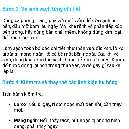
Bước 3: Vệ sinh sạch từng chi tiết
Dùng xà phòng loãng pha với nước ấm để rửa sạch bụi
bẩn, dầu mỡ bám lâu ngày. Với khe rãnh và phần tiếp xúc
bên trong, hãy dùng bàn chải mềm, không dùng kim loại
để tránh làm xước.
Làm sạch toàn bộ các chi tiết như thân van, đĩa van, lò xo,
gioăng, màng ngăn, kể cả bề mặt bên ngoài. Sau khi vệ
sinh, dùng khăn khô lau sạch, hoặc để khô tự nhiên. Không
để nước đọng lại bên trong thân van, vì dễ gây gỉ sau khi
lắp lại.
Bước 4: Kiểm tra và thay thế các linh kiện hư hỏng
Tiến hành kiểm tra:
Lò xo
: Nếu bị gãy, rỉ sét hoặc mất đàn hồi, cần thay
mới.
Màng ngăn
: Nếu thấy rách, nứt hoặc bị phồng biến
dạng, phải thay ngay.