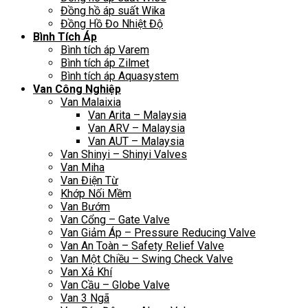
Đồng hồ áp suất Wika
Đồng Hồ Đo Nhiệt Độ
Bình Tích Áp
Bình tích áp Varem
Bình tích áp Zilmet
Bình tích áp Aquasystem
Van Công Nghiệp
Van Malaixia
Van Arita – Malaysia
Van ARV – Malaysia
Van AUT – Malaysia
Van Shinyi – Shinyi Valves
Van Miha
Van Điện Từ
Khớp Nối Mềm
Van Bướm
Van Cổng – Gate Valve
Van Giảm Áp – Pressure Reducing Valve
Van An Toàn – Safety Relief Valve
Van Một Chiều – Swing Check Valve
Van Xả Khí
Van Cầu – Globe Valve
Van 3 Ngã