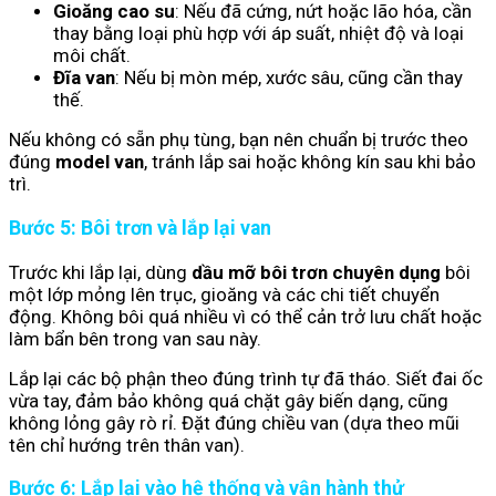
Gioăng cao su
: Nếu đã cứng, nứt hoặc lão hóa, cần
thay bằng loại phù hợp với áp suất, nhiệt độ và loại
môi chất.
Đĩa van
: Nếu bị mòn mép, xước sâu, cũng cần thay
thế.
Nếu không có sẵn phụ tùng, bạn nên chuẩn bị trước theo
đúng
model van
, tránh lắp sai hoặc không kín sau khi bảo
trì.
Bước 5: Bôi trơn và lắp lại van
Trước khi lắp lại, dùng
dầu mỡ bôi trơn chuyên dụng
bôi
một lớp mỏng lên trục, gioăng và các chi tiết chuyển
động. Không bôi quá nhiều vì có thể cản trở lưu chất hoặc
làm bẩn bên trong van sau này.
Lắp lại các bộ phận theo đúng trình tự đã tháo. Siết đai ốc
vừa tay, đảm bảo không quá chặt gây biến dạng, cũng
không lỏng gây rò rỉ. Đặt đúng chiều van (dựa theo mũi
tên chỉ hướng trên thân van).
Bước 6: Lắp lại vào hệ thống và vận hành thử