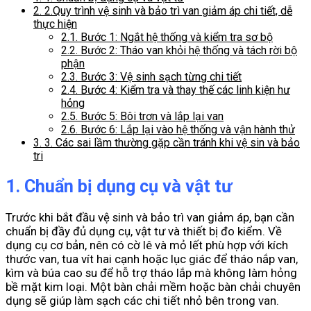
2.
2.Quy trình vệ sinh và bảo trì van giảm áp chi tiết, dễ
thực hiện
2.1.
Bước 1: Ngắt hệ thống và kiểm tra sơ bộ
2.2.
Bước 2: Tháo van khỏi hệ thống và tách rời bộ
phận
2.3.
Bước 3: Vệ sinh sạch từng chi tiết
2.4.
Bước 4: Kiểm tra và thay thế các linh kiện hư
hỏng
2.5.
Bước 5: Bôi trơn và lắp lại van
2.6.
Bước 6: Lắp lại vào hệ thống và vận hành thử
3.
3. Các sai lầm thường gặp cần tránh khi vệ sin và bảo
tri
1. Chuẩn bị dụng cụ và vật tư
Trước khi bắt đầu vệ sinh và bảo trì van giảm áp, bạn cần
chuẩn bị đầy đủ dụng cụ, vật tư và thiết bị đo kiểm. Về
dụng cụ cơ bản, nên có cờ lê và mỏ lết phù hợp với kích
thước van, tua vít hai cạnh hoặc lục giác để tháo nắp van,
kìm và búa cao su để hỗ trợ tháo lắp mà không làm hỏng
bề mặt kim loại. Một bàn chải mềm hoặc bàn chải chuyên
dụng sẽ giúp làm sạch các chi tiết nhỏ bên trong van.