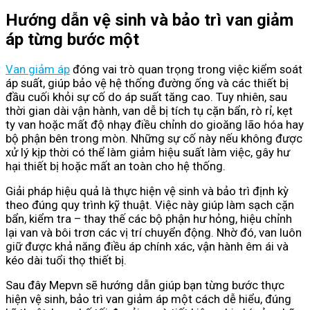
Hướng dẫn vệ sinh và bảo trì van giảm
áp từng bước một
Van giảm áp
đóng vai trò quan trọng trong việc kiểm soát
áp suất, giúp bảo vệ hệ thống đường ống và các thiết bị
đầu cuối khỏi sự cố do áp suất tăng cao. Tuy nhiên, sau
thời gian dài vận hành, van dễ bị tích tụ cặn bẩn, rò rỉ, kẹt
ty van hoặc mất độ nhạy điều chỉnh do gioăng lão hóa hay
bộ phận bên trong mòn. Những sự cố này nếu không được
xử lý kịp thời có thể làm giảm hiệu suất làm việc, gây hư
hại thiết bị hoặc mất an toàn cho hệ thống.
Giải pháp hiệu quả là thực hiện vệ sinh và bảo trì định kỳ
theo đúng quy trình kỹ thuật. Việc này giúp làm sạch cặn
bẩn, kiểm tra – thay thế các bộ phận hư hỏng, hiệu chỉnh
lại van và bôi trơn các vị trí chuyển động. Nhờ đó, van luôn
giữ được khả năng điều áp chính xác, vận hành êm ái và
kéo dài tuổi thọ thiết bị.
Sau đây Mepvn sẽ hướng dẫn giúp bạn từng bước thực
hiện vệ sinh, bảo trì van giảm áp một cách dễ hiểu, đúng