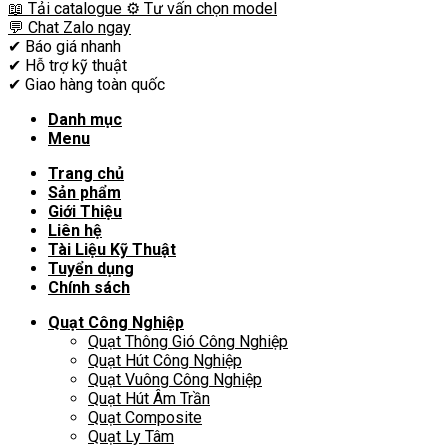
📖 Tải catalogue
⚙️ Tư vấn chọn model
💬 Chat Zalo ngay
✔
Báo giá nhanh
✔
Hỗ trợ kỹ thuật
✔
Giao hàng toàn quốc
Danh mục
Menu
Trang chủ
Sản phẩm
Giới Thiệu
Liên hệ
Tài Liệu Kỹ Thuật
Tuyển dụng
Chính sách
Quạt Công Nghiệp
Quạt Thông Gió Công Nghiệp
Quạt Hút Công Nghiệp
Quạt Vuông Công Nghiệp
Quạt Hút Âm Trần
Quạt Composite
Quạt Ly Tâm