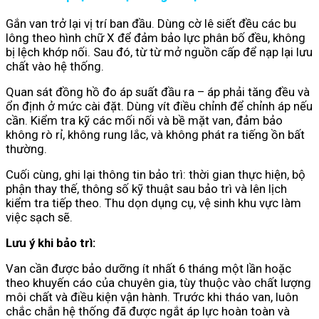
Gắn van trở lại vị trí ban đầu. Dùng cờ lê siết đều các bu
lông theo hình chữ X để đảm bảo lực phân bố đều, không
bị lệch khớp nối. Sau đó, từ từ mở nguồn cấp để nạp lại lưu
chất vào hệ thống.
Quan sát đồng hồ đo áp suất đầu ra – áp phải tăng đều và
ổn định ở mức cài đặt. Dùng vít điều chỉnh để chỉnh áp nếu
cần. Kiểm tra kỹ các mối nối và bề mặt van, đảm bảo
không rò rỉ, không rung lắc, và không phát ra tiếng ồn bất
thường.
Cuối cùng, ghi lại thông tin bảo trì: thời gian thực hiện, bộ
phận thay thế, thông số kỹ thuật sau bảo trì và lên lịch
kiểm tra tiếp theo. Thu dọn dụng cụ, vệ sinh khu vực làm
việc sạch sẽ.
Lưu ý khi bảo trì:
Van cần được bảo dưỡng ít nhất 6 tháng một lần hoặc
theo khuyến cáo của chuyên gia, tùy thuộc vào chất lượng
môi chất và điều kiện vận hành. Trước khi tháo van, luôn
chắc chắn hệ thống đã được ngắt áp lực hoàn toàn và