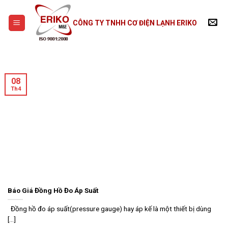
Skip
to
CÔNG TY TNHH CƠ ĐIỆN LẠNH ERIKO
content
08
Th4
Báo Giá Đồng Hồ Đo Áp Suất
Đồng hồ đo áp suất(pressure gauge) hay áp kế là một thiết bị dùng
[...]