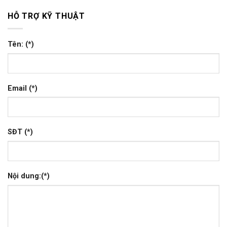
HỖ TRỢ KỸ THUẬT
Tên: (*)
Email (*)
SĐT (*)
Nội dung:(*)