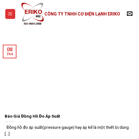
Skip
to
CÔNG TY TNHH CƠ ĐIỆN LẠNH ERIKO
content
08
Th4
Báo Giá Đồng Hồ Đo Áp Suất
Đồng hồ đo áp suất(pressure gauge) hay áp kế là một thiết bị dùng
[...]