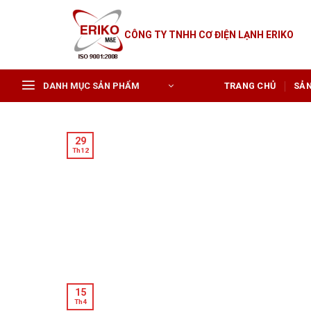
Skip
to
CÔNG TY TNHH CƠ ĐIỆN LẠNH ERIKO
content
DANH MỤC SẢN PHẨM
TRANG CHỦ
SẢ
29
Th12
15
Th4