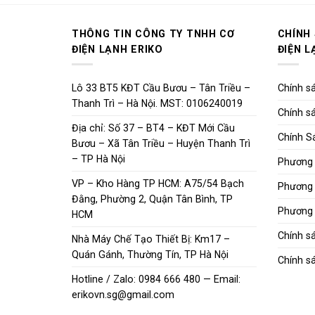
THÔNG TIN CÔNG TY TNHH CƠ
CHÍNH
ĐIỆN LẠNH ERIKO
ĐIỆN L
Lô 33 BT5 KĐT Cầu Bươu – Tân Triều –
Chính sá
Thanh Trì – Hà Nội. MST: 0106240019
Chính sá
Địa chỉ: Số 37 – BT4 – KĐT Mới Cầu
Chính S
Bươu – Xã Tân Triều – Huyện Thanh Trì
– TP Hà Nội
Phương 
VP – Kho Hàng TP HCM: A75/54 Bạch
Phương 
Đằng, Phường 2, Quận Tân Bình, TP
Phương 
HCM
Chính s
Nhà Máy Chế Tạo Thiết Bị: Km17 –
Quán Gánh, Thường Tín, TP Hà Nội
Chính sá
Hotline / Zalo: 0984 666 480 — Email:
erikovn.sg@gmail.com